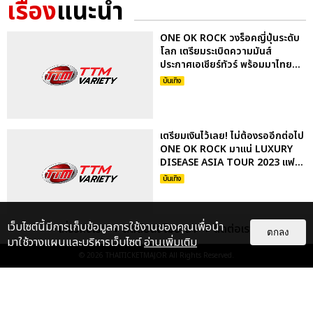
เรื่อง
แนะนำ
ONE OK ROCK วงร็อคญี่ปุ่นระดับ
โลก เตรียมระเบิดความมันส์
ประกาศเอเชียร์ทัวร์ พร้อมมาไทย...
บันเทิง
เตรียมเงินไว้เลย! ไม่ต้องรออีกต่อไป
ONE OK ROCK มาแน่ LUXURY
DISEASE ASIA TOUR 2023 แฟ...
บันเทิง
เว็บไซต์นี้มีการเก็บข้อมูลการใช้งานของคุณเพื่อนำ
เกี่ยวกับเรา
ติดต่อลงโฆษณา
ติดต่อเรา
ONE OK ROCK วงร็อกญี่ปุ่นสุด
ตกลง
มาใช้วางแผนและบริหารเว็บไซต์
อ่านเพิ่มเติม
ฮอต กับสารคดีเผยตัวตน FLIP A
© 2026
THAITICKETMAJOR
All Rights Reserved.
COIN: ONE OK ROCK
DOCUMENTARY...
บันเทิง