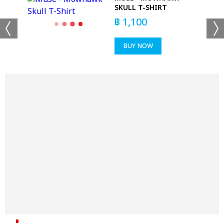
RT
SKULL T-SHIRT
฿
1,100
BUY NOW