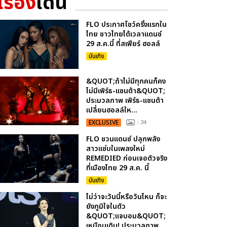
เรื่อง
เด่น
FLO ประกาศโชว์ครั้งแรกใน
ไทย ชาวไทยได้เวลาแดนซ์
29 ส.ค.นี้ ที่สเฟียร์ ฮอลล์
บันเทิง
&QUOT;ถ้าไม่มีทุกคนก็คง
ไม่มีเพิร์ธ-แซนต้า&QUOT;
ประมวลภาพ เพิร์ธ-แซนต้า
เปลี่ยนฮอลล์ให...
EXCLUSIVE
: 34
FLO ชวนแดนซ์ ปลุกพลัง
สาวแซ่บในเพลงใหม่
REMEDIED ก่อนเจอตัวจริง
ที่เมืองไทย 29 ส.ค. นี้
บันเทิง
ไม่ว่าจะวันนี้หรือวันไหน ก็จะ
ยังภูมิใจในตัว
&QUOT;แจบอม&QUOT;
เหมือนเดิม! ประมวลภาพ