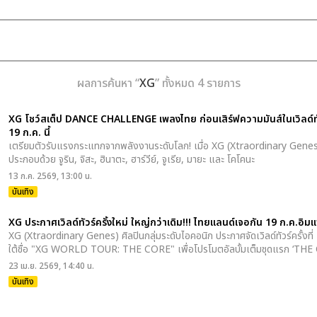
ผลการค้นหา “
XG
” ทั้งหมด 4 รายการ
XG โชว์สเต็ป DANCE CHALLENGE เพลงไทย ก่อนเสิร์ฟความมันส์ในเวิลด์ทัวร
19 ก.ค. นี้
เตรียมตัวรับแรงกระแทกจากพลังงานระดับโลก! เมื่อ XG (Xtraordinary Genes) 
ประกอบด้วย จูริน, จิสะ, ฮินาตะ, ฮาร์วีย์, จูเรีย, มายะ และ โคโคนะ
13 ก.ค. 2569, 13:00 น.
บันเทิง
XG ประกาศเวิลด์ทัวร์ครั้งใหม่ ใหญ่กว่าเดิม!!! ไทยแลนด์เจอกัน 19 ก.ค.อ
XG (Xtraordinary Genes) ศิลปินกลุ่มระดับไอคอนิก ประกาศจัดเวิลด์ทัวร์ครั้งที่
ใต้ชื่อ "XG WORLD TOUR: THE CORE" เพื่อโปรโมตอัลบั้มเต็มชุดแรก ‘TH
23 เม.ย. 2569, 14:40 น.
บันเทิง