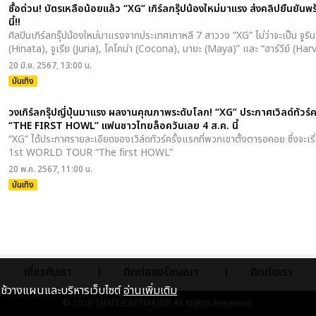
ซื้อด่วน! บัตรเหลือน้อยแล้ว “XG” เกิร์ลกรุ๊ปน้องใหม่มาแรง ส่งคลิปยืนยัน
นี้!!
ศิลปินเกิร์ลกรุ๊ปน้องใหม่มาแรงจากประเทศเกาหลี 7 สาววง “XG” ไม่ว่าจะเป็น จูริน 
(Hinata), จูเรีย (Juria), โคโคน่า (Cocona), มายะ (Maya)” และ “ฮาร์วีย์ (Har
20 มิ.ย. 2567, 13:00 น.
บันเทิง
วงเกิร์ลกรุ๊ปญี่ปุ่นมาแรง ผลงานคุณภาพระดับโลก! “XG” ประกาศเวิลด์ท
“THE FIRST HOWL” แฟนชาวไทยล็อควันเลย 4 ส.ค. นี้
“XG” ได้ประกาศรายละเอียดของเวิล์ดทัวร์ครั้งแรกที่พวกเขาตั้งตารอคอย ซึ่งจะเร
1st WORLD TOUR “The first HOWL”
20 พ.ค. 2567, 11:00 น.
บันเทิง
เกี่ยวกับเรา
ติดต่อลงโฆษณา
ติดต่อเรา
าใช้วางแผนและบริหารเว็บไซต์
อ่านเพิ่มเติม
© 2026
THAITICKETMAJOR
All Rights Reserved.