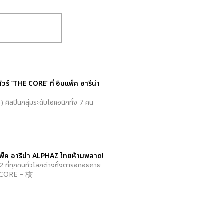
์ ‘THE CORE’ ที่ อิมแพ็ค อารีน่า
ศิลปินกลุ่มระดับไอคอนิกทั้ง 7 คน
ิมแพ็ค อารีน่า ALPHAZ ไทยห้ามพลาด!
 2 ที่ทุกคนทั่วโลกต่างตั้งตารอคอยภาย
E CORE – 核’