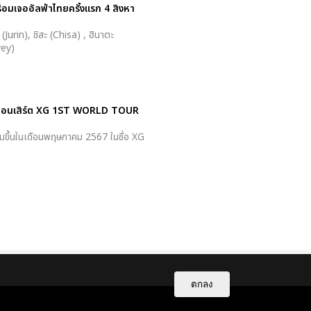
พร้อมเจออัลฟ่าไทยครั้งแรก 4 สิงหา
(Jurin), ชิสะ (Chisa) , ฮินาตะ
vey)
ัวร์คอนเสิร์ต XG 1ST WORLD TOUR
ิ่มขึ้นในเดือนพฤษภาคม 2567 ในชื่อ XG
ตกลง