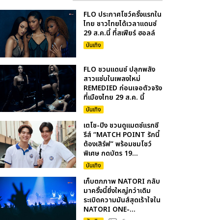
FLO ประกาศโชว์ครั้งแรกใน
ไทย ชาวไทยได้เวลาแดนซ์
29 ส.ค.นี้ ที่สเฟียร์ ฮอลล์
บันเทิง
FLO ชวนแดนซ์ ปลุกพลัง
สาวแซ่บในเพลงใหม่
REMEDIED ก่อนเจอตัวจริง
ที่เมืองไทย 29 ส.ค. นี้
บันเทิง
เตโช-ปิง ชวนดูแมตซ์แรกซี
รีส์ “MATCH POINT รักนี้
ต้องเสิร์ฟ” พร้อมชมโชว์
พิเศษ กดบัตร 19...
บันเทิง
เก็บตกภาพ NATORI กลับ
มาครั้งนี้ยิ่งใหญ่กว่าเดิม
ระเบิดความมันส์สุดเร้าใจใน
NATORI ONE-...