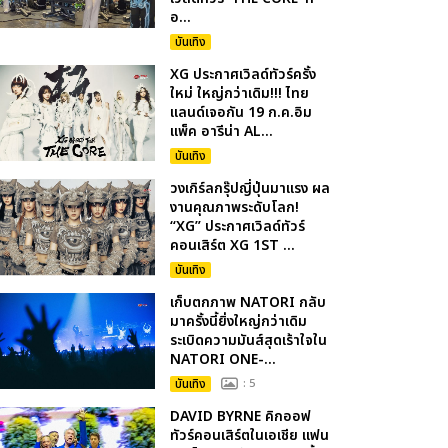
อ...
บันเทิง
XG ประกาศเวิลด์ทัวร์ครั้ง
ใหม่ ใหญ่กว่าเดิม!!! ไทย
แลนด์เจอกัน 19 ก.ค.อิม
แพ็ค อารีน่า AL...
บันเทิง
วงเกิร์ลกรุ๊ปญี่ปุ่นมาแรง ผล
งานคุณภาพระดับโลก!
“XG” ประกาศเวิลด์ทัวร์
คอนเสิร์ต XG 1ST ...
บันเทิง
เก็บตกภาพ NATORI กลับ
มาครั้งนี้ยิ่งใหญ่กว่าเดิม
ระเบิดความมันส์สุดเร้าใจใน
NATORI ONE-...
บันเทิง
: 5
DAVID BYRNE คิกออฟ
ทัวร์คอนเสิร์ตในเอเชีย แฟน