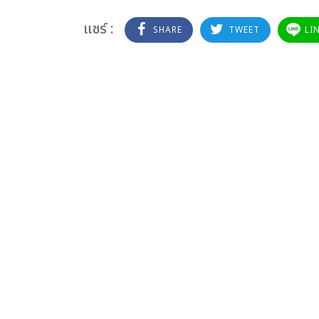
แชร์ :
SHARE
TWEET
LI