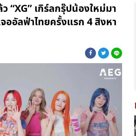
้ว “XG” เกิร์ลกรุ๊ปน้องใหม่มา
จออัลฟ่าไทยครั้งแรก 4 สิงหา