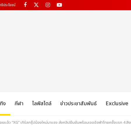
ทธิประโยชน์
เทิง
กีฬา
ไลฟ์สไตล์
ข่าวประชาสัมพันธ์
Exclusive
น้อยแล้ว “XG” เกิร์ลกรุ๊ปน้องใหม่มาแรง ส่งคลิปยืนยันพร้อมเจออัลฟ่าไทยครั้งแรก 4 สิงหา