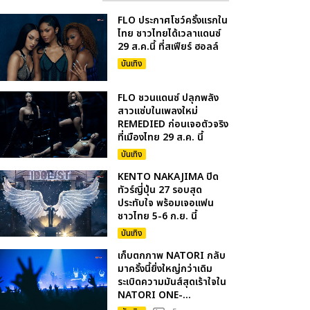
FLO ประกาศโชว์ครั้งแรกใน
ไทย ชาวไทยได้เวลาแดนซ์
29 ส.ค.นี้ ที่สเฟียร์ ฮอลล์
บันเทิง
FLO ชวนแดนซ์ ปลุกพลัง
สาวแซ่บในเพลงใหม่
REMEDIED ก่อนเจอตัวจริง
ที่เมืองไทย 29 ส.ค. นี้
บันเทิง
KENTO NAKAJIMA ปิด
ทัวร์ญี่ปุ่น 27 รอบสุด
ประทับใจ พร้อมเจอแฟน
ชาวไทย 5-6 ก.ย. นี้
บันเทิง
เก็บตกภาพ NATORI กลับ
มาครั้งนี้ยิ่งใหญ่กว่าเดิม
ระเบิดความมันส์สุดเร้าใจใน
NATORI ONE-...