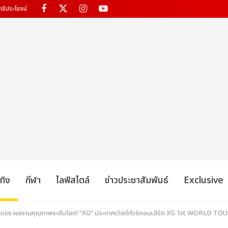
ทธิประโยชน์
เทิง
กีฬา
ไลฟ์สไตล์
ข่าวประชาสัมพันธ์
Exclusive
ุ่นมาแรง ผลงานคุณภาพระดับโลก! “XG” ประกาศเวิลด์ทัวร์คอนเสิร์ต XG 1st WORLD TO