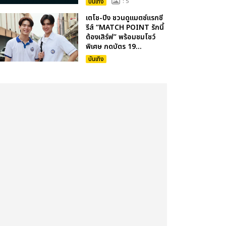
บันเทิง
: 5
เตโช-ปิง ชวนดูแมตซ์แรกซี
รีส์ “MATCH POINT รักนี้
ต้องเสิร์ฟ” พร้อมชมโชว์
พิเศษ กดบัตร 19...
บันเทิง