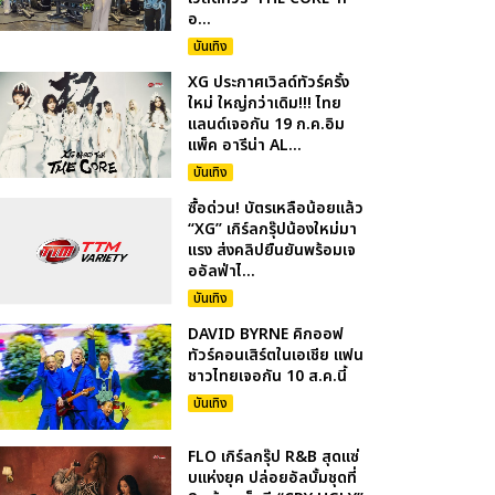
อ...
บันเทิง
XG ประกาศเวิลด์ทัวร์ครั้ง
ใหม่ ใหญ่กว่าเดิม!!! ไทย
แลนด์เจอกัน 19 ก.ค.อิม
แพ็ค อารีน่า AL...
บันเทิง
ซื้อด่วน! บัตรเหลือน้อยแล้ว
“XG” เกิร์ลกรุ๊ปน้องใหม่มา
แรง ส่งคลิปยืนยันพร้อมเจ
ออัลฟ่าไ...
บันเทิง
DAVID BYRNE คิกออฟ
ทัวร์คอนเสิร์ตในเอเชีย แฟน
ชาวไทยเจอกัน 10 ส.ค.นี้
บันเทิง
FLO เกิร์ลกรุ๊ป R&B สุดแซ่
บแห่งยุค ปล่อยอัลบั้มชุดที่