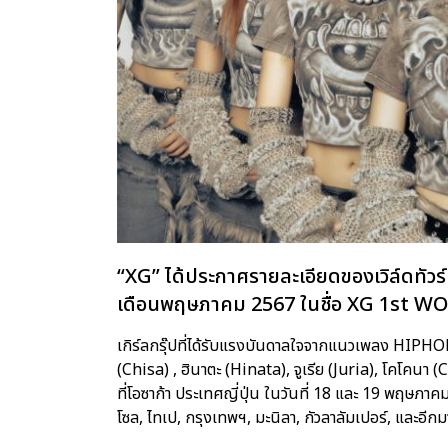
“XG” ได้ประกาศรายละเอียดของเวิล์ดทัวร์คร
เดือนพฤษภาคม 2567 ในชื่อ XG 1st 
เกิร์ลกรุ๊ปที่ได้รับแรงบันดาลใจจากแนวเพลง HIPHOP
(Chisa) , ฮินาตะ (Hinata), จูเรีย (Juria), โคโคนา (
ที่โอซาก้า ประเทศญี่ปุ่น ในวันที่ 18 และ 19 พฤษภาคม 
โซล, ไทเป, กรุงเทพฯ, มะนิลา, กัวลาลัมเปอร์, และอี