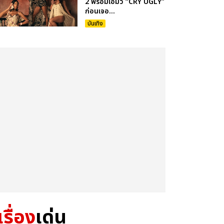
2 พร้อมเอ็มวี “CRY UGLY”
ก่อนเจอ...
บันเทิง
เรื่อง
เด่น