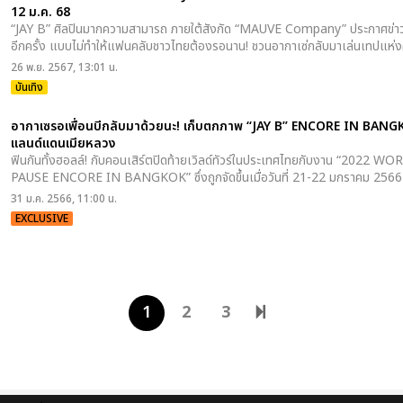
12 ม.ค. 68
“JAY B” ศิลปินมากความสามารถ ภายใต้สังกัด “MAUVE Company” ประกาศข่าวดี
อีกครั้ง แบบไม่ทำให้แฟนคลับชาวไทยต้องรอนาน! ชวนอากาเซ่กลับมาเล่นเทปแห่ง
26 พ.ย. 2567, 13:01 น.
บันเทิง
อากาเซรอเพื่อนบีกลับมาด้วยนะ! เก็บตกภาพ “JAY B” ENCORE IN BANGKOK
แลนด์แดนเมียหลวง
ฟินกันทั้งฮอลล์! กับคอนเสิร์ตปิดท้ายเวิลด์ทัวร์ในประเทศไทยกับงาน “202
PAUSE ENCORE IN BANGKOK” ซึ่งถูกจัดขึ้นเมื่อวันที่ 21-22 มกราคม 2566 ที
31 ม.ค. 2566, 11:00 น.
EXCLUSIVE
1
2
3