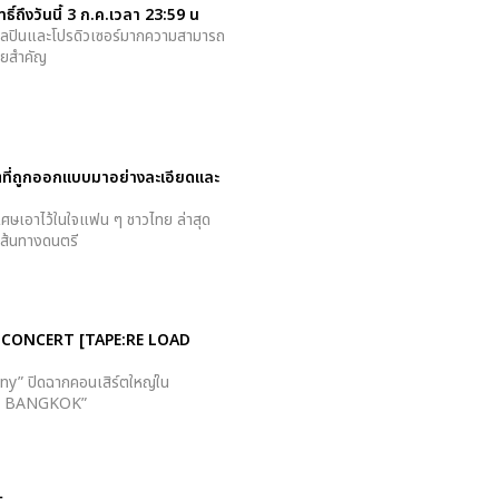
์ถึงวันนี้ 3 ก.ค.เวลา 23:59 น
B" ศิลปินและโปรดิวเซอร์มากความสามารถ
ายสำคัญ
ตที่ถูกออกแบบมาอย่างละเอียดและ
เศษเอาไว้ในใจแฟน ๆ ชาวไทย ล่าสุด
เส้นทางดนตรี
Y B CONCERT [TAPE:RE LOAD
y” ปิดฉากคอนเสิร์ตใหญ่ใน
IN BANGKOK”