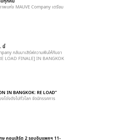
กับทุกคน
ปินคุณภาพแห่ง MAUVE Company เตรียม
นี้
mpany กลับมาเสิร์ฟความฟินให้กับอา
TAPE:RE LOAD FINALE] IN BANGKOK
TION IN BANGKOK: RE LOAD”
ยงโด่งดังไปทั่วโลก จัดนิทรรศการ
เศษ คอนเสิร์ต 2 รอบอิมแพคฯ 11-