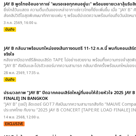
JAY B พูดไทยอ้อนอากาเซ่ "ผมรอเจอทุกคนอยู่นะ" พร้อมขยายเวลาลุ้นรับสิทธิ
ยิ่งใกล้วันแสดง ความตื่นเต้นของเหล่าอากาเซ่ชาวไทยก็ยิ่งเพิ่มขึ้น เมื่อ "JAY 
ส่งคลิปวิดีโอสุดพิเศษมาทักทายแฟน ๆ พร้อมอัปเดตความพร้อมก่อนถึงวันนัดหม
3 ก.ค. 2569, 16:00 น.
บันเทิง
JAY B กลับมาพร้อมบทใหม่ของเส้นทางดนตรี 11-12 ก.ค.นี้ พบกับคอนเสิร์
จริงใจ
หลังจากปิดฉากซีรีส์คอนเสิร์ต TAPE ไปอย่างสวยงาม พร้อมทิ้งความทรงจำสุดพิ
“JAY B” ศิลปินและโปรดิวเซอร์มากความสามารถ กลับมาอีกครั้งพร้อมบทใหม่ของ
28 พ.ค. 2569, 17:35 น.
บันเทิง
ประมวลภาพ “JAY B” ปิดฉากคอนเสิร์ตใหญ่ที่มอบให้ด้วยหัวใจ 2025 JA
FINALE] IN BANGKOK
“JAY B” (เจบี) ลีดเดอร์ GOT7 ศิลปินมากความสามารถสังกัด “MAUVE Compan
ประเทศไทย กับงาน “2025 JAY B CONCERT [TAPE:RE LOAD FINALE] 
14 พ.ย. 2568, 12:00 น.
EXCLUSIVE