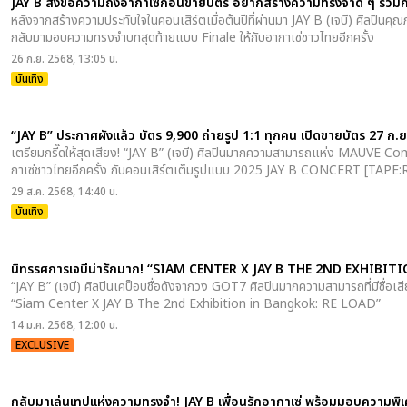
JAY B ส่งข้อความถึงอากาเซ่ก่อนขายบัตร อยากสร้างความทรงจำดี ๆ ร่วม
หลังจากสร้างความประทับใจในคอนเสิร์ตเมื่อต้นปีที่ผ่านมา JAY B (เจบี) ศิล
กลับมามอบความทรงจำบทสุดท้ายแบบ Finale ให้กับอากาเซ่ชาวไทยอีกครั้ง
26 ก.ย. 2568, 13:05 น.
บันเทิง
“JAY B” ประกาศผังแล้ว บัตร 9,900 ถ่ายรูป 1:1 ทุกคน เปิดขายบัตร 27 ก.ย. 
เตรียมกรี๊ดให้สุดเสียง! “JAY B” (เจบี) ศิลปินมากความสามารถแห่ง MAUVE Co
กาเซ่ชาวไทยอีกครั้ง กับคอนเสิร์ตเต็มรูปแบบ 2025 JAY B CONCERT [
29 ส.ค. 2568, 14:40 น.
บันเทิง
นิทรรศการเจบีน่ารักมาก! “SIAM CENTER X JAY B THE 2ND EXHIBI
“JAY B” (เจบี) ศิลปินเคป็อบชื่อดังจากวง GOT7 ศิลปินมากความสามารถที่มีชื่อเสี
“Siam Center X JAY B The 2nd Exhibition in Bangkok: RE LOAD”
14 ม.ค. 2568, 12:00 น.
EXCLUSIVE
กลับมาเล่นเทปแห่งความทรงจำ! JAY B เพื่อนรักอากาเซ่ พร้อมมอบความพิ