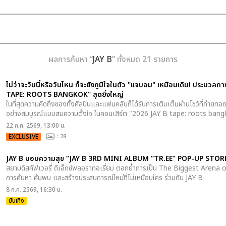
ผลการค้นหา “
JAY B
” ทั้งหมด 21 รายการ
ไม่ว่าจะวันนี้หรือวันไหน ก็จะยังภูมิใจในตัว "แจบอม" เหมือนเดิม! ประมวล
TAPE: ROOTS BANGKOK" สุดยิ่งใหญ่
ในที่สุดความคิดถึงของทั้งศิลปินและแฟนคลับก็ได้รับการเติมเต็มผ่านโชว์ที่ถ่า
อย่างสมบูรณ์แบบสมความตั้งใจ ในคอนเสิร์ต "2026 JAY B tape: roots ban
22 ก.ค. 2569, 13:00 น.
EXCLUSIVE
: 28
JAY B มอบความสุข “JAY B 3RD MINI ALBUM “TR.EE” POP-UP STORE” 
สยามดิสคัฟเวอรี่ ดิเอ็กซ์พลอราทอเรี่ยม ตอกย้ำการเป็น The Biggest Arena o
การค้นหา ค้นพบ และสร้างประสบการณ์ใหม่ที่ไม่เหมือนใคร ร่วมกับ JAY B
8 ก.ค. 2569, 16:30 น.
บันเทิง