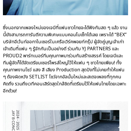
ซึ่งนอกจากเพลงใหม่ของเจบีที่แฟนชาวไทยจะได้ฟังกันสด ๆ แล้ว งาน
นี้ยังสามารถการันตีความพิเศษแบบคอมโบเซ็ทได้เลย เพราะได้ “BEX”
บริษัทอีเว้นท์ออกาไนเซอร์ในเครือเวิร์คพอยท์กรุ๊ป ผู้จัดคู่บุญเจ้าเก่า
เจ้าเดิมที่แฟน ๆ รู้จักกันเป็นอย่างดี ร่วมกับ YJ PARTNERS และ
PROUD2 พาร์ทเนอร์ทีมคุณภาพมาร่วมกันสร้างสรรค์ โดยเจบีและ
ทีมผู้จัดก็ได้จัดเตรียมเซอร์ไพรส์ใหญ่ไว้ให้แฟน ๆ ชาวไทยเพียบ! ทั้ง
คุณภาพงานโชว์ แสง สี เสียง Production สุดปังที่ไม่เคยทำให้แฟน
ๆ ต้องผิดหวัง SETLIST โชว์จากอัลบั้มใหม่และสเตจเพลงที่ทุกคน
คิดถึง รวมถึงเวทีคอนเสิร์ตสุดใกล้ชิดที่เตรียมไว้ให้แฟนไทยโดยเฉพาะ
อีกด้วย!