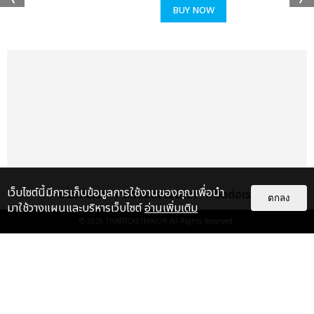
SIGNED POSTER จำนวน 10 คน
BUY NOW
และบัตรทุกที่นั่งจะได้รับบัตรแข็งที่ระลึก / EXCLUSIVE
PHOTOCARD (1EA) และ OFFICIAL POSTER อีกด้วย
เว็บไซต์นี้มีการเก็บข้อมูลการใช้งานของคุณเพื่อนำ
เกี่ยวกับเรา
ติดต่อลงโฆษณา
ติดต่อเรา
ตกลง
มาใช้วางแผนและบริหารเว็บไซต์
อ่านเพิ่มเติม
© 2026
THAITICKETMAJOR
All Rights Reserved.
เรื่อง
แนะนำ
JAY B มอบความสุข “JAY B 3RD
MINI ALBUM “TR.EE” POP-UP