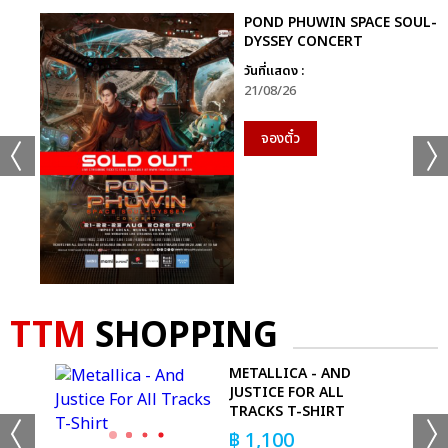
POND PHUWIN SPACE SOUL-
DYSSEY CONCERT
วันที่แสดง :
21/08/26
จองตั๋ว
TTM
SHOPPING
E
METALLICA - AND
JUSTICE FOR ALL
TRACKS T-SHIRT
฿
1,100