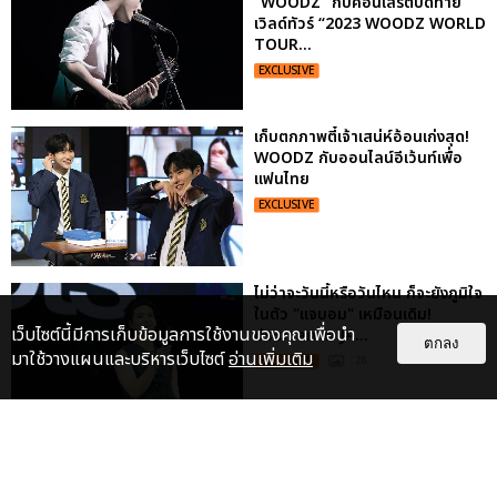
“WOODZ” กับคอนเสิร์ตปิดท้าย
เวิลด์ทัวร์ “2023 WOODZ WORLD
TOUR...
EXCLUSIVE
เก็บตกภาพตี๋เจ้าเสน่ห์อ้อนเก่งสุด!
WOODZ กับออนไลน์อีเว้นท์เพื่อ
แฟนไทย
EXCLUSIVE
ไม่ว่าจะวันนี้หรือวันไหน ก็จะยังภูมิใจ
ในตัว "แจบอม" เหมือนเดิม!
เว็บไซต์นี้มีการเก็บข้อมูลการใช้งานของคุณเพื่อนำ
ประมวลภาพ JA...
ตกลง
มาใช้วางแผนและบริหารเว็บไซต์
อ่านเพิ่มเติม
EXCLUSIVE
: 28
ประมวลภาพ “จอส-กวิน” จัดปาร์ตี้
ริมหาดสุดฮอต ในคอนเสิร์ตครั้งยิ่ง
ใหญ่ “JOSS GAWIN HEAT ...