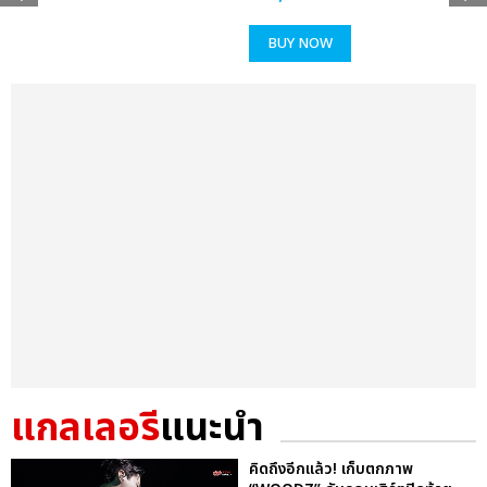
BUY NOW
แกลเลอรี
แนะนำ
คิดถึงอีกแล้ว! เก็บตกภาพ