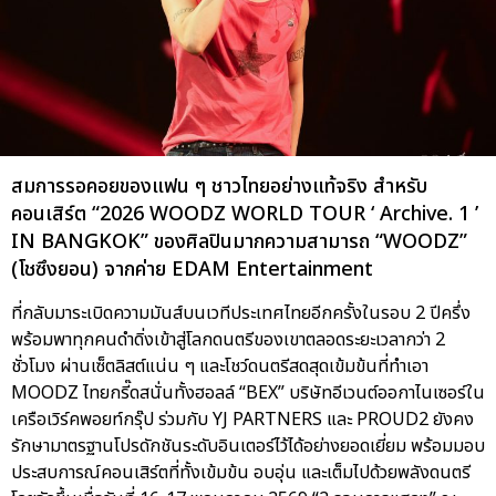
สมการรอคอยของแฟน ๆ ชาวไทยอย่างแท้จริง สำหรับ
คอนเสิร์ต “2026 WOODZ WORLD TOUR ‘ Archive. 1 ’
IN BANGKOK” ของศิลปินมากความสามารถ “WOODZ”
(โชซึงยอน) จากค่าย EDAM Entertainment
ที่กลับมาระเบิดความมันส์บนเวทีประเทศไทยอีกครั้งในรอบ 2 ปีครึ่ง
พร้อมพาทุกคนดำดิ่งเข้าสู่โลกดนตรีของเขาตลอดระยะเวลากว่า 2
ชั่วโมง ผ่านเซ็ตลิสต์แน่น ๆ และโชว์ดนตรีสดสุดเข้มข้นที่ทำเอา
MOODZ ไทยกรี๊ดสนั่นทั้งฮอลล์ “BEX” บริษัทอีเวนต์ออกาไนเซอร์ใน
เครือเวิร์คพอยท์กรุ๊ป ร่วมกับ YJ PARTNERS และ PROUD2 ยังคง
รักษามาตรฐานโปรดักชันระดับอินเตอร์ไว้ได้อย่างยอดเยี่ยม พร้อมมอบ
ประสบการณ์คอนเสิร์ตที่ทั้งเข้มข้น อบอุ่น และเต็มไปด้วยพลังดนตรี