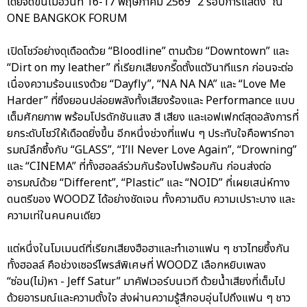
โดยจัดขึ้นเมื่อวันที่ 16-17 พฤษภาคม 2569 “2 รอบการแสดง” ณ
ONE BANGKOK FORUM
เปิดโชว์อย่างดุเดือดด้วย “Bloodline” ตามด้วย “Downtown” และ
“Dirt on my leather” ที่เรียกเสียงกรี๊ดตั้งแต่วินาทีแรก ก่อนจะต่อ
เนื่องความร้อนแรงด้วย “Dayfly”, “NA NA NA” และ “Love Me
Harder” ที่ซึงยอนปล่อยพลังทั้งเสียงร้องและ Performance แบบ
เต็มศักยภาพ พร้อมโปรดักชันแสง สี เสียง และเอฟเฟกต์สุดอลังการที่
ยกระดับโชว์ให้เดือดยิ่งขึ้น อีกหนึ่งช่วงที่แฟน ๆ ประทับใจคือพาร์ทอา
รมณ์ลึกซึ้งกับ “GLASS”, “I’ll Never Love Again”, “Drowning”
และ “CINEMA” ที่ทั้งฮอลล์ร่วมกันร้องไปพร้อมกัน ก่อนส่งต่อ
อารมณ์ด้วย “Different”, “Plastic” และ “NOID” ที่เผยเสน่ห์ทาง
ดนตรีของ WOODZ ได้อย่างชัดเจน ทั้งความดิบ ความเปราะบาง และ
ความเท่ในคนคนเดียว
แต่หนึ่งในโมเมนต์ที่เรียกเสียงฮือฮาและทำเอาแฟน ๆ ชาวไทยซึ้งกัน
ทั้งฮอลล์ คือช่วงเซอร์ไพรส์พิเศษที่ WOODZ เลือกหยิบเพลง
“ซ่อน(ไม่)หา - Jeff Satur” มาคัฟเวอร์บนเวที ด้วยน้ำเสียงที่เต็มไป
ด้วยอารมณ์และความตั้งใจ ส่งผ่านความรู้สึกอบอุ่นไปถึงแฟน ๆ ชาว