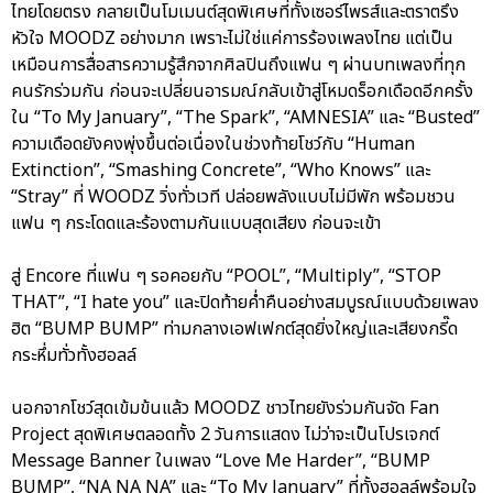
ไทยโดยตรง กลายเป็นโมเมนต์สุดพิเศษที่ทั้งเซอร์ไพรส์และตราตรึง
หัวใจ MOODZ อย่างมาก เพราะไม่ใช่แค่การร้องเพลงไทย แต่เป็น
เหมือนการสื่อสารความรู้สึกจากศิลปินถึงแฟน ๆ ผ่านบทเพลงที่ทุก
คนรักร่วมกัน ก่อนจะเปลี่ยนอารมณ์กลับเข้าสู่โหมดร็อกเดือดอีกครั้ง
ใน “To My January”, “The Spark”, “AMNESIA” และ “Busted”
ความเดือดยังคงพุ่งขึ้นต่อเนื่องในช่วงท้ายโชว์กับ “Human
Extinction”, “Smashing Concrete”, “Who Knows” และ
“Stray” ที่ WOODZ วิ่งทั่วเวที ปล่อยพลังแบบไม่มีพัก พร้อมชวน
แฟน ๆ กระโดดและร้องตามกันแบบสุดเสียง ก่อนจะเข้า
สู่ Encore ที่แฟน ๆ รอคอยกับ “POOL”, “Multiply”, “STOP
THAT”, “I hate you” และปิดท้ายค่ำคืนอย่างสมบูรณ์แบบด้วยเพลง
ฮิต “BUMP BUMP” ท่ามกลางเอฟเฟกต์สุดยิ่งใหญ่และเสียงกรี๊ด
กระหึ่มทั่วทั้งฮอลล์
นอกจากโชว์สุดเข้มข้นแล้ว MOODZ ชาวไทยยังร่วมกันจัด Fan
Project สุดพิเศษตลอดทั้ง 2 วันการแสดง ไม่ว่าจะเป็นโปรเจกต์
Message Banner ในเพลง “Love Me Harder”, “BUMP
BUMP”, “NA NA NA” และ “To My January” ที่ทั้งฮอลล์พร้อมใจ