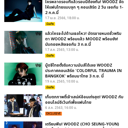
ใครพลาดรอบที่แล้วรอบนี้ต้องทัน! WOODZ จัด
ให้แฟนไทยแบบจุก ๆ คอนเสิร์ต 2 วัน เจอกัน 1-
2 ก.ค.นี้
17 เม.ย. 2566, 18:00 น.
บันเทิง
แล้วใครจะไปต้านเธอไหว! บัตรขายหมดชั่วพริบ
ตา WOODZ พร้อมแล้ว MOODZ พร้อมยัง!
นับถอยหลังเจอกัน 3 ก.ย.นี้
17 ส.ค. 2565, 13:00 น.
บันเทิง
มู๊ดจึไทยตั้งรับความมันส์ได้เลย WOODZ
ประกาศคอนเสิร์ต 'COLORFUL TRAUMA IN
BANGKOK' พร้อมมาไทย 3 ก.ย. นี้
19 ก.ค. 2565, 10:00 น.
บันเทิง
เก็บตกภาพตี๋เจ้าเสน่ห์อ้อนเก่งสุด! WOODZ กับ
ออนไลน์อีเว้นท์เพื่อแฟนไทย
6 ส.ค. 2563, 16:00 น.
EXCLUSIVE
เตรียมฟิน! WOODZ (CHO SEUNG-YOUN)