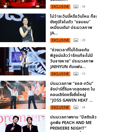
EXCLUSIVE
: 34
ไม่ว่าจะวันนี้หรือวันไหน ก็จะ
ยังภูมิใจในตัว "แจบอม"
เหมือนเดิม! ประมวลภาพ
JA...
EXCLUSIVE
: 28
“ช่วงเวลาที่ไม่ได้เจอกัน
พิสูจน์แล้วว่ารักแท้จะไม่มี
วันจางหาย” ประมวลภาพ
JAEHYUN กับแฟน...
EXCLUSIVE
: 10
ประมวลภาพ “จอส-กวิน”
จัดปาร์ตี้ริมหาดสุดฮอต ใน
คอนเสิร์ตครั้งยิ่งใหญ่
“JOSS GAWIN HEAT ...
EXCLUSIVE
: 34
ประมวลภาพงาน “มีสติแล้ว
ลูกพีช PEACH AND ME
PREMIERE NIGHT”