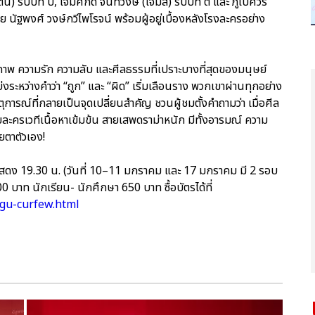
 รับบท บี, เจมศักดิ์ จันทวงษ์ (เจมส์) รับบท ตี๋ และ ภูเบศวร์
นัฐพงศ์ วงษ์กวีไพโรจน์ พร้อมผู้อยู่เบื้องหลังโรงละครอย่าง
รภาพ ความรัก ความลับ และศีลธรรมที่เปราะบางที่สุดของมนุษย์
งระหว่างคำว่า “ถูก” และ “ผิด” เริ่มเลือนราง พวกเขาผ่านทุกอย่าง
การณ์ที่กลายเป็นจุดเปลี่ยนสำคัญ ชวนผู้ชมตั้งคำถามว่า เมื่อศีล
บละครเวทีเนื้อหาเข้มข้น สายเสพดราม่าหนัก มีทั้งอารมณ์ ความ
ยตาตัวเอง!
แสดง 19.30 น. (วันที่ 10–11 มกราคม และ 17 มกราคม มี 2 รอบ
0 บาท นักเรียน- นักศึกษา 650 บาท ซื้อบัตรได้ที่
gu-curfew.html