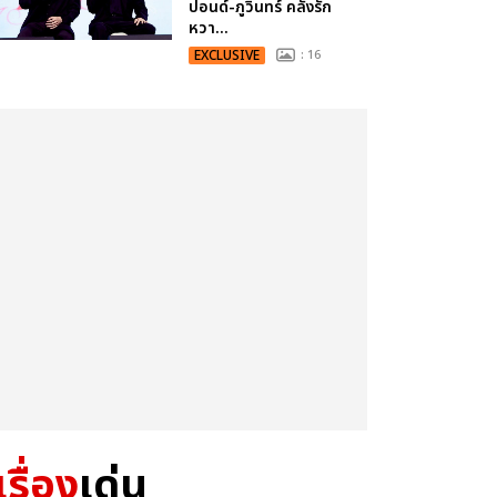
ปอนด์-ภูวินทร์ คลั่งรัก
หวา...
EXCLUSIVE
: 16
เรื่อง
เด่น