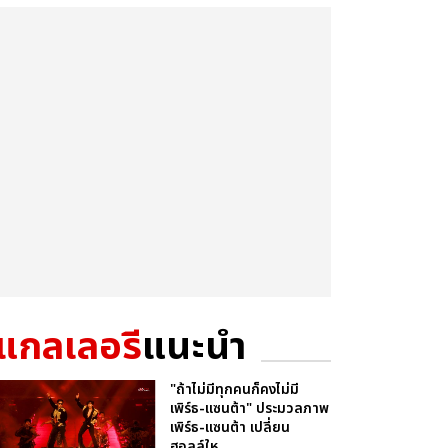
แกลเลอรี
แนะนำ
"ถ้าไม่มีทุกคนก็คงไม่มี
เพิร์ธ-แซนต้า" ประมวลภาพ
เพิร์ธ-แซนต้า เปลี่ยน
ฮอลล์ให...