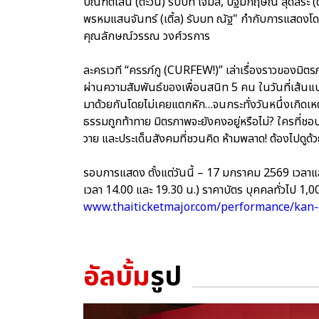
บัณฑิตเสน (ตะวัน) รับบท เจมส์, ปฐมกฤษณ์ สุดสระ (ต้น)
พรหมแสนจันทร์ (เติ้ล) รับบท ณัฐ" กำกับการแสดงโดย 
คุณลักษณ์วรรณ วงศ์วรการ
ละครเวที “ครรภ์กู (CURFEW!)” เล่าเรื่องราวของมิต
ผ่านความสัมพันธ์ของเพื่อนสนิท 5 คน ในวันที่เส้นแบ่
มาด้วยกันโดยไม่เคยแตกหัก…จนกระทั่งวันหนึ่งเกิดเหตุ
ธรรมถูกท้าทาย มิตรภาพจะยังคงอยู่หรือไม่? ใครที่ชอ
วาย และประเด็นสังคมที่ชวนคิด ห้ามพลาด! ต้องไปดูด้ว
รอบการแสดง ตั้งแต่วันนี้ – 17 มกราคม 2569 เวลา
เวลา 14.00 และ 19.30 น.) ราคาบัตร บุคคลทั่วไป 1,00
www.thaiticketmajor.com/performance/kan-
อัลบั้ม
รูป