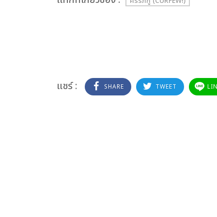
ครรภ์กู (CURFEW!)
แชร์ :
SHARE
TWEET
LI