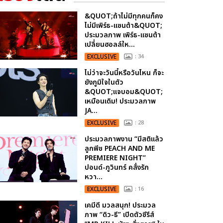
&QUOT;ถ้าไม่มีทุกคนก็คง
ไม่มีเพิร์ธ-แซนต้า&QUOT;
ประมวลภาพ เพิร์ธ-แซนต้า
เปลี่ยนฮอลล์ให...
EXCLUSIVE
: 34
ไม่ว่าจะวันนี้หรือวันไหน ก็จะ
ยังภูมิใจในตัว
&QUOT;แจบอม&QUOT;
เหมือนเดิม! ประมวลภาพ
JA...
EXCLUSIVE
: 28
ประมวลภาพงาน “มีสติแล้ว
ลูกพีช PEACH AND ME
PREMIERE NIGHT”
ปอนด์-ภูวินทร์ คลั่งรัก
หวา...
EXCLUSIVE
: 16
เคมีดี มวลสนุก! ประมวล
ภาพ “ดิว-ธี” เปิดตัวซีรีส์