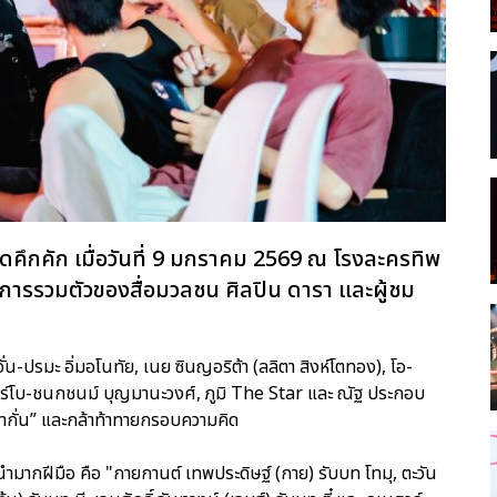
คึกคัก เมื่อวันที่ 9 มกราคม 2569 ณ โรงละครทิพ
ารรวมตัวของสื่อมวลชน ศิลปิน ดารา และผู้ชม
จั่น-ปรมะ อิ่มอโนทัย, เนย ซินญอริต้า (ลลิตา สิงห์โตทอง), โอ-
ทอร์โบ-ชนกชนม์ บุญมานะวงศ์, ภูมิ The Star และ ณัฐ ประกอบ
“ก๋ากั่น” และกล้าท้าทายกรอบความคิด
นำมากฝีมือ คือ "กายกานต์ เทพประดิษฐ์ (กาย) รับบท โทมุ, ตะวัน