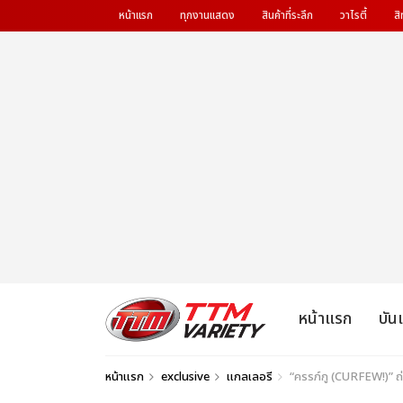
หน้าแรก
ทุกงานแสดง
สินค้าที่ระลึก
วาไรตี้
สิ
หน้าแรก
บัน
หน้าแรก
exclusive
แกลเลอรี
“ครรภ์กู (CURFEW!)” ถ