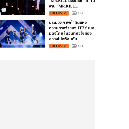
“MR.KILL มังงะสั่งตาย” ใน
งาน “MR.KILL...
EXCLUSIVE
: 14
ประมวลภาพค่ำคืนแห่ง
ความทรงจำของ ITZY และ
มิดจีไทย ในวันที่หัวใจส่อง
สว่างไปพร้อมกัน
EXCLUSIVE
: 11