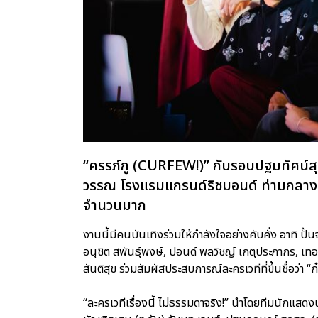
“ครรภ์กู (CURFEW!)” กับรอบปฐมทัศน์สุด
วรรณ โรงแรมแกรนด์ริชมอนด์ ท่ามกลางก
จำนวนมาก
งานนี้มีคนบันเทิงร่วมให้กำลังใจอย่างคับคั่ง อาทิ ปั้น
อนุชิต สพันธุ์พงษ์, ปอนด์ พลวิชญ์ เกตุประภากร, เ
สันติสุข ร่วมสัมผัสประสบการณ์ละครเวทีที่ขึ้นชื่อว่า 
“ละครเวทีเรื่องนี้ ไม่ธรรมดาจริง!” นำโดยทีมนักแสดง