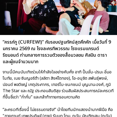
“ครรภ์กู (CURFEW!)” กับรอบปฐมทัศน์สุดคึกคัก เมื่อวันที่ 9
มกราคม 2569 ณ โรงละครทิพวรรณ โรงแรมแกรนด์
ริชมอนด์ ท่ามกลางการรวมตัวของสื่อมวลชน ศิลปิน ดารา
และผู้ชมจำนวนมาก
งานนี้มีคนบันเทิงร่วมให้กำลังใจอย่างคับคั่ง อาทิ ปั้นจั่น-ปรมะ อิ่มอ
โนทัย, เนย ซินญอริต้า (ลลิตา สิงห์โตทอง), โอ-อนุชิต สพันธุ์พงษ์,
ปอนด์ พลวิชญ์ เกตุประภากร, เทอร์โบ-ชนกชนม์ บุญมานะวงศ์, ภูมิ
The Star และ ณัฐ ประกอบสันติสุข ร่วมสัมผัสประสบการณ์ละครเวที
ที่ขึ้นชื่อว่า “ก๋ากั่น” และกล้าท้าทายกรอบความคิด
“ละครเวทีเรื่องนี้ ไม่ธรรมดาจริง!” นำโดยทีมนักแสดงนำมากฝีมือ คือ
"กายกานต์ เทพประดิษฐ์ (กาย) รับบท โทมุ, ตะวัน บัณฑิตเสน (ตะวัน)