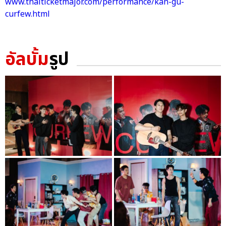
www.thaiticketmajor.com/performance/kan-gu-
curfew.html
อัลบั้ม
รูป