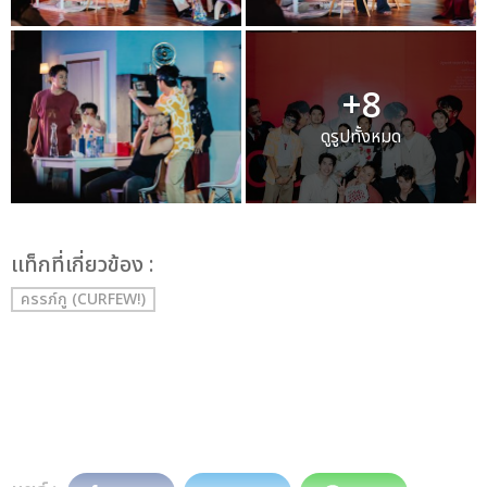
+8
ดูรูปทั้งหมด
เเท็กที่เกี่ยวข้อง :
ครรภ์กู (CURFEW!)