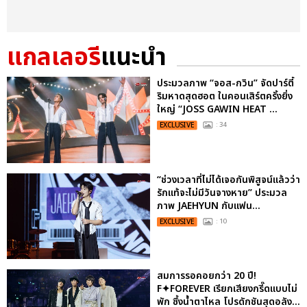
แกลเลอรี
แนะนำ
ประมวลภาพ “จอส-กวิน” จัดปาร์ตี้
ริมหาดสุดฮอต ในคอนเสิร์ตครั้งยิ่ง
ใหญ่ “JOSS GAWIN HEAT ...
EXCLUSIVE
: 34
“ช่วงเวลาที่ไม่ได้เจอกันพิสูจน์แล้วว่า
รักแท้จะไม่มีวันจางหาย” ประมวล
ภาพ JAEHYUN กับแฟน...
EXCLUSIVE
: 10
สมการรอคอยกว่า 20 ปี!
F✦FOREVER เรียกเสียงกรี๊ดแบบไม่
พัก ซึ้งน้ำตาไหล โปรดักชันสุดอลัง...