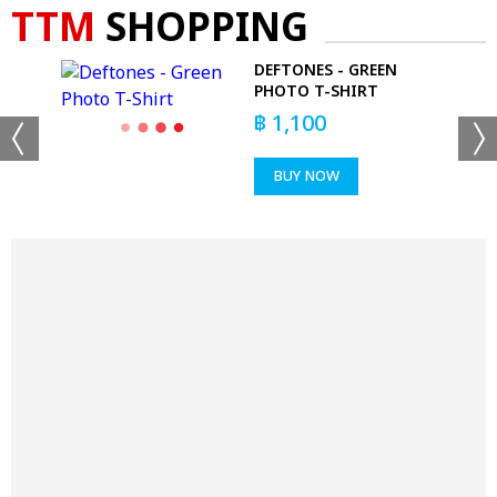
TTM
SHOPPING
DEFTONES - GREEN
R
PHOTO T-SHIRT
฿
1,100
BUY NOW