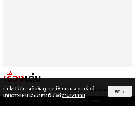
เรื่อง
เด่น
เว็บไซต์นี้มีการเก็บข้อมูลการใช้งานของคุณเพื่อนำ
เกี่ยวกับเรา
ติดต่อลงโฆษณา
ติดต่อเรา
&QUOT;ถ้าไม่มีทุกคนก็คงไม่มี
ตกลง
มาใช้วางแผนและบริหารเว็บไซต์
อ่านเพิ่มเติม
เพิร์ธ-แซนต้า&QUOT; ประมวล
ภาพ เพิร์ธ-แซนต้า เปลี่ยน
© 2026
THAITICKETMAJOR
All Rights Reserved.
ฮอลล์ให...
EXCLUSIVE
: 34
ไม่ว่าจะวันนี้หรือวันไหน ก็จะยังภูมิใจ