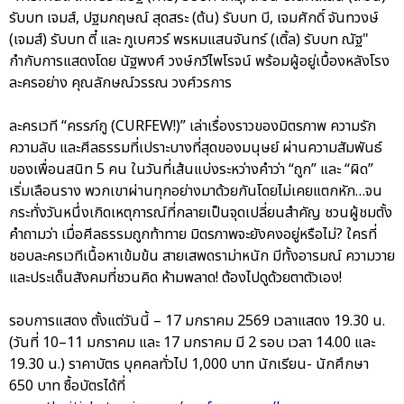
รับบท เจมส์, ปฐมกฤษณ์ สุดสระ (ต้น) รับบท บี, เจมศักดิ์ จันทวงษ์
(เจมส์) รับบท ตี๋ และ ภูเบศวร์ พรหมแสนจันทร์ (เติ้ล) รับบท ณัฐ"
กำกับการแสดงโดย นัฐพงศ์ วงษ์กวีไพโรจน์ พร้อมผู้อยู่เบื้องหลังโรง
ละครอย่าง คุณลักษณ์วรรณ วงศ์วรการ
ละครเวที “ครรภ์กู (CURFEW!)” เล่าเรื่องราวของมิตรภาพ ความรัก
ความลับ และศีลธรรมที่เปราะบางที่สุดของมนุษย์ ผ่านความสัมพันธ์
ของเพื่อนสนิท 5 คน ในวันที่เส้นแบ่งระหว่างคำว่า “ถูก” และ “ผิด”
เริ่มเลือนราง พวกเขาผ่านทุกอย่างมาด้วยกันโดยไม่เคยแตกหัก…จน
กระทั่งวันหนึ่งเกิดเหตุการณ์ที่กลายเป็นจุดเปลี่ยนสำคัญ ชวนผู้ชมตั้ง
คำถามว่า เมื่อศีลธรรมถูกท้าทาย มิตรภาพจะยังคงอยู่หรือไม่? ใครที่
ชอบละครเวทีเนื้อหาเข้มข้น สายเสพดราม่าหนัก มีทั้งอารมณ์ ความวาย
และประเด็นสังคมที่ชวนคิด ห้ามพลาด! ต้องไปดูด้วยตาตัวเอง!
รอบการแสดง ตั้งแต่วันนี้ – 17 มกราคม 2569 เวลาแสดง 19.30 น.
(วันที่ 10–11 มกราคม และ 17 มกราคม มี 2 รอบ เวลา 14.00 และ
19.30 น.) ราคาบัตร บุคคลทั่วไป 1,000 บาท นักเรียน- นักศึกษา
650 บาท ซื้อบัตรได้ที่