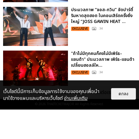
ประมวลภาพ “จอส-กวิน” จัดปาร์ตี้
ริมหาดสุดฮอต ในคอนเสิร์ตครั้งยิ่ง
ใหญ่ “JOSS GAWIN HEAT ...
EXCLUSIVE
: 34
"ถ้าไม่มีทุกคนก็คงไม่มีเพิร์ธ-
แซนต้า" ประมวลภาพ เพิร์ธ-แซนต้า
เปลี่ยนฮอลล์ให...
EXCLUSIVE
: 34
เว็บไซต์นี้มีการเก็บข้อมูลการใช้งานของคุณเพื่อนำ
เกี่ยวกับเรา
ติดต่อลงโฆษณา
ติดต่อเรา
ตกลง
ประมวลภาพงาน “มีสติแล้วลูกพีช
มาใช้วางแผนและบริหารเว็บไซต์
อ่านเพิ่มเติม
PEACH AND ME PREMIERE
© 2026
THAITICKETMAJOR
All Rights Reserved.
NIGHT” ปอนด์-ภูวินทร์ คลั่งรัก
หวา...
EXCLUSIVE
: 16