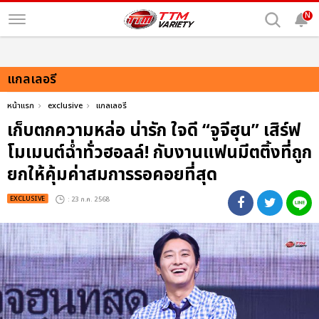
N
แกลเลอรี
หน้าแรก
exclusive
แกลเลอรี
เก็บตกความหล่อ น่ารัก ใจดี “จูจีฮุน” เสิร์ฟ
โมเมนต์ฉ่ำทั่วฮอลล์! กับงานแฟนมีตติ้งที่ถูก
ยกให้คุ้มค่าสมการรอคอยที่สุด
EXCLUSIVE
: 23 ก.ค. 2568