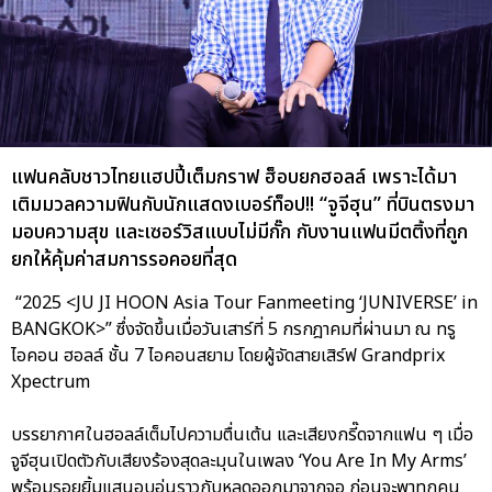
แฟนคลับชาวไทยแฮปปี้เต็มกราฟ ฮ็อบยกฮอลล์ เพราะได้มา
เติมมวลความฟินกับนักแสดงเบอร์ท็อป!! “จูจีฮุน” ที่บินตรงมา
มอบความสุข และเซอร์วิสแบบไม่มีกั๊ก กับงานแฟนมีตติ้งที่ถูก
ยกให้คุ้มค่าสมการรอคอยที่สุด
“2025 <JU JI HOON Asia Tour Fanmeeting ‘JUNIVERSE’ in
BANGKOK>” ซึ่งจัดขึ้นเมื่อวันเสาร์ที่ 5 กรกฎาคมที่ผ่านมา ณ ทรู
ไอคอน ฮอลล์ ชั้น 7 ไอคอนสยาม โดยผู้จัดสายเสิร์ฟ Grandprix
Xpectrum
บรรยากาศในฮอลล์เต็มไปความตื่นเต้น และเสียงกรี๊ดจากแฟน ๆ เมื่อ
จูจีฮุนเปิดตัวกับเสียงร้องสุดละมุนในเพลง ‘You Are In My Arms’
พร้อมรอยยิ้มแสนอบอุ่นราวกับหลุดออกมาจากจอ ก่อนจะพาทุกคน