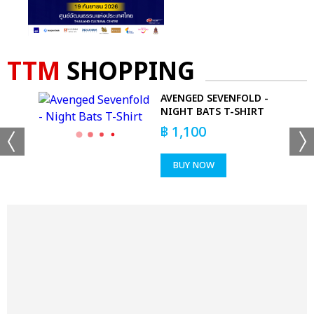
TTM
SHOPPING
AVENGED SEVENFOLD -
ED
NIGHT BATS T-SHIRT
฿
1,100
BUY NOW