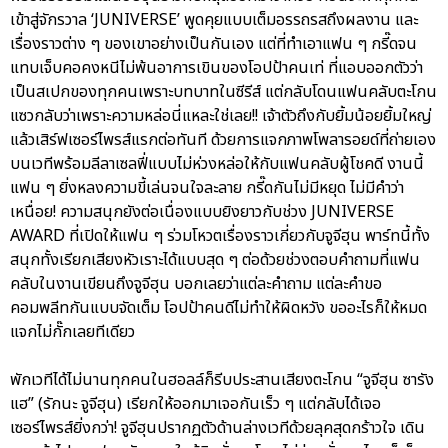
เข้าสู่จักรวาล ‘JUNIVERSE’ พูดคุยแบบเต็มอรรถรสถึงผลงาน และ
เรื่องราวต่าง ๆ ของเขาอย่างเป็นกันเอง แต่ที่ทำเอาแฟน ๆ กรี๊ดจน
แทบเจ็บคอคงหนีไม่พ้นอาการเขินของโอปป้าคนเท่ ที่แอบออกตัวว่า
เป็นสเปกของทุกคนเพราะบทบาทในซีรีส์ แต่กลับโดนแฟนคลับตะโกน
แซวกลับว่าเพราะความหล่อนี่แหละใช่เลย!! เจ้าตัวถึงกับยิ้มน้อยยิ้มใหญ่
แล้วเสิร์ฟเซอร์ไพรส์แรกต่อทันที ด้วยการแจกภาพโพลารอยด์ที่ถ่ายเอง
บนเวทีพร้อมลีลาเซลฟี่แบบไม่ห่วงหล่อให้กับแฟนคลับผู้โชคดี งานนี้
แฟน ๆ ยิ่งหลงความขี้เล่นจนใจละลาย กรี๊ดกันไม่มีหยุด ไม่มีคำว่า
เหนื่อย! ความสนุกยังต่อเนื่องแบบยิงยาวกับช่วง JUNIVERSE
AWARD ที่เปิดให้แฟน ๆ ร่วมโหวตเรื่องราวเกี่ยวกับจูจีฮุน พาร์ทนี้ทั้ง
สนุกทั้งเรียกเสียงหัวเราะได้แบบสุด ๆ ต่อด้วยช่วงตอบคำถามที่แฟน
คลับในงานเขียนถึงจูจีฮุน บอกเลยว่าแต่ละคำถาม แต่ละคำขอ
คอมพลีทกันแบบจัดเต็ม โอปป้าคนดีไม่ทำให้ผิดหวัง ขออะไรก็ให้หมด
แจกไม่กั๊กเลยทีเดียว
พักเวทีได้ไม่นานทุกคนในฮอลล์ก็รีบประสานเสียงตะโกน “จูจีฮุน ซารัง
แฮ” (รักนะ จูจีฮุน) เรียกให้ออกมาเจอกันเร็ว ๆ แต่กลับได้เจอ
เซอร์ไพรส์ยิ่งกว่า! จูจีฮุนปรากฏตัวด้านล่างเวทีด้วยลุคสุดกร้าวใจ เดิน