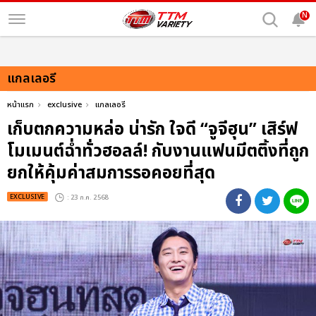
N
แกลเลอรี
หน้าแรก
exclusive
แกลเลอรี
เก็บตกความหล่อ น่ารัก ใจดี “จูจีฮุน” เสิร์ฟ
โมเมนต์ฉ่ำทั่วฮอลล์! กับงานแฟนมีตติ้งที่ถูก
ยกให้คุ้มค่าสมการรอคอยที่สุด
EXCLUSIVE
: 23 ก.ค. 2568