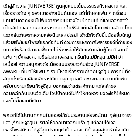
เข้าสู่จักรวาล ‘JUNIVERSE’ พูดคุยแบบเต็มอรรถรสถึงผลงาน และ
เรื่องราวต่าง ๆ ของเขาอย่างเป็นกันเอง แต่ที่ทำเอาแฟน ๆ กรี๊ดจน
แทบเจ็บคอคงหนีไม่พ้นอาการเขินของโอปป้าคนเท่ ที่แอบออกตัวว่า
เป็นสเปกของทุกคนเพราะบทบาทในซีรีส์ แต่กลับโดนแฟนคลับตะโกน
แซวกลับว่าเพราะความหล่อนี่แหละใช่เลย!! เจ้าตัวถึงกับยิ้มน้อยยิ้มใหญ่
แล้วเสิร์ฟเซอร์ไพรส์แรกต่อทันที ด้วยการแจกภาพโพลารอยด์ที่ถ่ายเอง
บนเวทีพร้อมลีลาเซลฟี่แบบไม่ห่วงหล่อให้กับแฟนคลับผู้โชคดี งานนี้
แฟน ๆ ยิ่งหลงความขี้เล่นจนใจละลาย กรี๊ดกันไม่มีหยุด ไม่มีคำว่า
เหนื่อย! ความสนุกยังต่อเนื่องแบบยิงยาวกับช่วง JUNIVERSE
AWARD ที่เปิดให้แฟน ๆ ร่วมโหวตเรื่องราวเกี่ยวกับจูจีฮุน พาร์ทนี้ทั้ง
สนุกทั้งเรียกเสียงหัวเราะได้แบบสุด ๆ ต่อด้วยช่วงตอบคำถามที่แฟน
คลับในงานเขียนถึงจูจีฮุน บอกเลยว่าแต่ละคำถาม แต่ละคำขอ
คอมพลีทกันแบบจัดเต็ม โอปป้าคนดีไม่ทำให้ผิดหวัง ขออะไรก็ให้หมด
แจกไม่กั๊กเลยทีเดียว
พักเวทีได้ไม่นานทุกคนในฮอลล์ก็รีบประสานเสียงตะโกน “จูจีฮุน ซารัง
แฮ” (รักนะ จูจีฮุน) เรียกให้ออกมาเจอกันเร็ว ๆ แต่กลับได้เจอ
เซอร์ไพรส์ยิ่งกว่า! จูจีฮุนปรากฏตัวด้านล่างเวทีด้วยลุคสุดกร้าวใจ เดิน