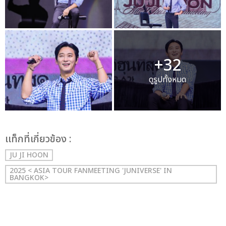
+32
ดูรูปทั้งหมด
เเท็กที่เกี่ยวข้อง :
JU JI HOON
2025 < ASIA TOUR FANMEETING 'JUNIVERSE' IN
BANGKOK>