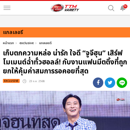
N
แกลเลอรี
หน้าแรก
exclusive
แกลเลอรี
เก็บตกความหล่อ น่ารัก ใจดี “จูจีฮุน” เสิร์ฟ
โมเมนต์ฉ่ำทั่วฮอลล์! กับงานแฟนมีตติ้งที่ถูก
ยกให้คุ้มค่าสมการรอคอยที่สุด
EXCLUSIVE
: 23 ก.ค. 2568