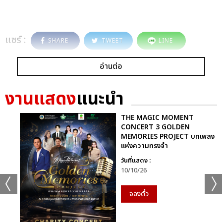
แชร์ :
SHARE
TWEET
LINE
อ่านต่อ
งานแสดง
แนะนำ
THE MAGIC MOMENT
CONCERT 3 GOLDEN
MEMORIES PROJECT บทเพลง
แห่งความทรงจำ
วันที่แสดง :
10/10/26
จองตั๋ว