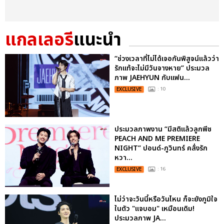
แกลเลอรี
แนะนำ
“ช่วงเวลาที่ไม่ได้เจอกันพิสูจน์แล้วว่า
รักแท้จะไม่มีวันจางหาย” ประมวล
ภาพ JAEHYUN กับแฟน...
EXCLUSIVE
: 10
ประมวลภาพงาน “มีสติแล้วลูกพีช
PEACH AND ME PREMIERE
NIGHT” ปอนด์-ภูวินทร์ คลั่งรัก
หวา...
EXCLUSIVE
: 16
ไม่ว่าจะวันนี้หรือวันไหน ก็จะยังภูมิใจ
ในตัว "แจบอม" เหมือนเดิม!
ประมวลภาพ JA...