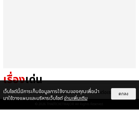
เรื่อง
เด่น
เว็บไซต์นี้มีการเก็บข้อมูลการใช้งานของคุณเพื่อนำ
&QUOT;ถ้าไม่มีทุกคนก็คงไม่มี
เกี่ยวกับเรา
ติดต่อลงโฆษณา
ติดต่อเรา
ตกลง
เพิร์ธ-แซนต้า&QUOT; ประมวล
มาใช้วางแผนและบริหารเว็บไซต์
อ่านเพิ่มเติม
ภาพ เพิร์ธ-แซนต้า เปลี่ยน
© 2026
THAITICKETMAJOR
All Rights Reserved.
ฮอลล์ให...
EXCLUSIVE
: 34
ไม่ว่าจะวันนี้หรือวันไหน ก็จะยังภูมิใจ