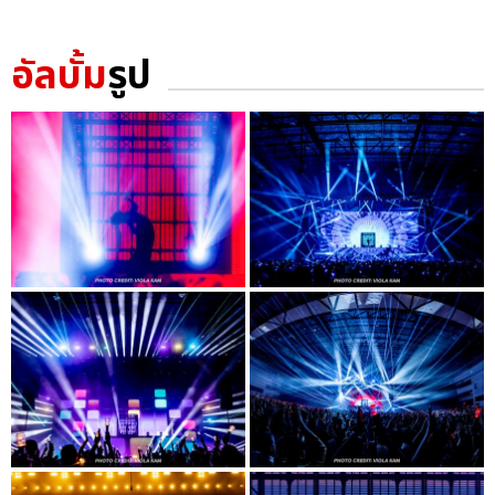
อัลบั้ม
รูป