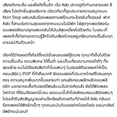
เสียงดังกระหึ่ม และยิ่งดังขึ้นอีก เมื่อ Ado ปรากฏตัวท่ามกลางแสง สี
เสียง โปรดักชั่นสุดอลังการ เปิดเวทีมาก็จุดประกายความสนุกแบบ
Non Stop แฟนคลับร้องเพลงตามพร้อมกระโดดยับทั้งฮอลล์ ฟาก
Ado ก็สานต่อความสุขของทุกคนแบบไม่มีพัก ใส่สุดทุกเพอร์ฟอร์ม
ขนเพลงฮิตมาปลุกแฟนคลับให้มันส์สุดเหวี่ยงไปด้วยกัน ในขณะที่
เพลงช้าก็ถ่ายทอดความรู้สึกไปกับเสียงโวคอลหูเคลือบทองเต็มอิ่มทุก
อารมณ์กันถ้วนหน้า
เรียกได้ว่าตลอดทั้งโชว์ตั้งแต่เริ่มจนจบเซย์กู๊ดบาย ทุกนาทีเต็มไปด้วย
ความตื่นเต้น ความพิเศษ ได้ดื่มด่ำ และเก็บเกี่ยวความทรงจำดีๆ ทั้ง
สองฝ่าย จนไม่มีข้อสงสัยว่าทำไมแฟนๆ ในฮอลล์ถึงอวยยศให้เป็น
คอนเสิร์ต J-POP ที่ทำถึงมาก!! จัดรอบสองที่ประเทศไทยดีไปหมดทุก
ตรง ความสนุกเพิ่มมากขึ้นหลายเท่า แถมยังคอมพลีตแล้วคอมพลี
ตอีก นอกจากจะอึ้งกับเซอร์ไพรส์แบบไม่คาดคิดแล้ว ยังได้ฟังเพลง
Setlist ที่ดีจนต้องยกนิ้วชม เจอแบบนี้เข้าไปหลังจบคอนเสิร์ตแฟนๆ
ไม่รอช้ารีบส่งสัญญาณผ่านโซเชียลรีเควสทันทีว่าขอให้ Ado กลับมา
ร้องเพลงให้ฟังอีกเร็วๆ ทุกคนจะนับวันรออย่างใจจดใจจ่อ และมาเชียร์
อัพอีกแน่นอน!!