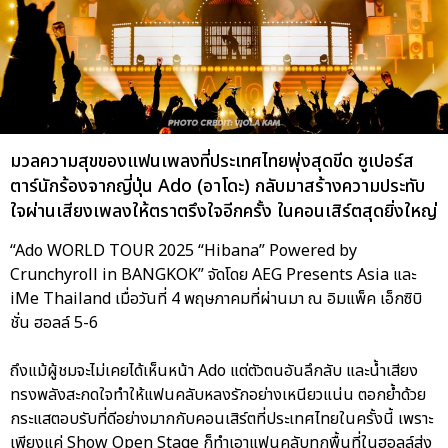
มวลความสุขของแฟนเพลงที่ประเทศไทยพุ่งสุดขีด ซูเปอร์ส
ตาร์นักร้องจากญี่ปุ่น Ado (อาโดะ) กลับมาสร้างความประทับ
ใจผ่านเสียงเพลงให้ตราตรึงใจอีกครั้ง ในคอนเสิร์ตสุดยิ่งใหญ่
“Ado WORLD TOUR 2025 “Hibana” Powered by
Crunchyroll in BANGKOK” จัดโดย AEG Presents Asia และ
iMe Thailand เมื่อวันที่ 4 พฤษภาคมที่ผ่านมา ณ อิมแพ็ค เอ็กซิบิ
ชั่น ฮอลล์ 5-6
ถึงแม้ผู้ชมจะไม่เคยได้เห็นหน้า Ado แต่ตัวตนอันลึกลับ และน้ำเสียง
ทรงพลังสะกดใจทำให้แฟนคลับหลงรักอย่างเหนียวแน่น ตอกย้ำด้วย
กระแสตอบรับที่ดีอย่างมากกับคอนเสิร์ตที่ประเทศไทยในครั้งนี้ เพราะ
เพียงแค่ Show Open Stage ก็ทำเอาแฟนคลับทุกพื้นที่ในฮอลล์ส่ง