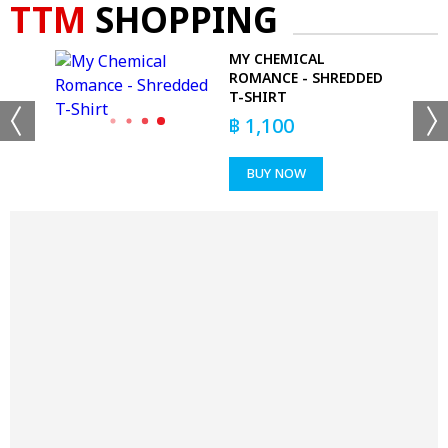
TTM
SHOPPING
E
MY CHEMICAL
HIRT
ROMANCE - SHREDDED
T-SHIRT
฿
1,100
BUY NOW