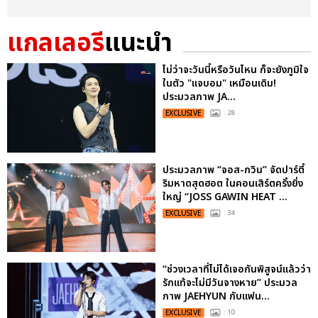
แกลเลอรี
แนะนำ
ไม่ว่าจะวันนี้หรือวันไหน ก็จะยังภูมิใจ
ในตัว "แจบอม" เหมือนเดิม!
ประมวลภาพ JA...
EXCLUSIVE
: 28
ประมวลภาพ “จอส-กวิน” จัดปาร์ตี้
ริมหาดสุดฮอต ในคอนเสิร์ตครั้งยิ่ง
ใหญ่ “JOSS GAWIN HEAT ...
EXCLUSIVE
: 34
“ช่วงเวลาที่ไม่ได้เจอกันพิสูจน์แล้วว่า
รักแท้จะไม่มีวันจางหาย” ประมวล
ภาพ JAEHYUN กับแฟน...
EXCLUSIVE
: 10