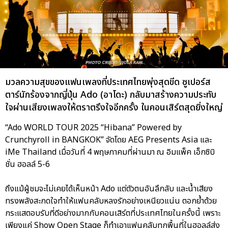
มวลความสุขของแฟนเพลงที่ประเทศไทยพุ่งสุดขีด ซูเปอร์ส
ตาร์นักร้องจากญี่ปุ่น Ado (อาโดะ) กลับมาสร้างความประทับ
ใจผ่านเสียงเพลงให้ตราตรึงใจอีกครั้ง ในคอนเสิร์ตสุดยิ่งใหญ่
“Ado WORLD TOUR 2025 “Hibana” Powered by
Crunchyroll in BANGKOK” จัดโดย AEG Presents Asia และ
iMe Thailand เมื่อวันที่ 4 พฤษภาคมที่ผ่านมา ณ อิมแพ็ค เอ็กซิบิ
ชั่น ฮอลล์ 5-6
ถึงแม้ผู้ชมจะไม่เคยได้เห็นหน้า Ado แต่ตัวตนอันลึกลับ และน้ำเสียง
ทรงพลังสะกดใจทำให้แฟนคลับหลงรักอย่างเหนียวแน่น ตอกย้ำด้วย
กระแสตอบรับที่ดีอย่างมากกับคอนเสิร์ตที่ประเทศไทยในครั้งนี้ เพราะ
เพียงแค่ Show Open Stage ก็ทำเอาแฟนคลับทุกพื้นที่ในฮอลล์ส่ง