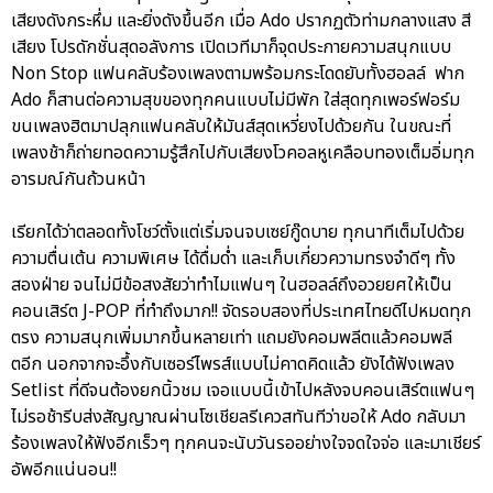
เสียงดังกระหึ่ม และยิ่งดังขึ้นอีก เมื่อ Ado ปรากฏตัวท่ามกลางแสง สี
เสียง โปรดักชั่นสุดอลังการ เปิดเวทีมาก็จุดประกายความสนุกแบบ
Non Stop แฟนคลับร้องเพลงตามพร้อมกระโดดยับทั้งฮอลล์ ฟาก
Ado ก็สานต่อความสุขของทุกคนแบบไม่มีพัก ใส่สุดทุกเพอร์ฟอร์ม
ขนเพลงฮิตมาปลุกแฟนคลับให้มันส์สุดเหวี่ยงไปด้วยกัน ในขณะที่
เพลงช้าก็ถ่ายทอดความรู้สึกไปกับเสียงโวคอลหูเคลือบทองเต็มอิ่มทุก
อารมณ์กันถ้วนหน้า
เรียกได้ว่าตลอดทั้งโชว์ตั้งแต่เริ่มจนจบเซย์กู๊ดบาย ทุกนาทีเต็มไปด้วย
ความตื่นเต้น ความพิเศษ ได้ดื่มด่ำ และเก็บเกี่ยวความทรงจำดีๆ ทั้ง
สองฝ่าย จนไม่มีข้อสงสัยว่าทำไมแฟนๆ ในฮอลล์ถึงอวยยศให้เป็น
คอนเสิร์ต J-POP ที่ทำถึงมาก!! จัดรอบสองที่ประเทศไทยดีไปหมดทุก
ตรง ความสนุกเพิ่มมากขึ้นหลายเท่า แถมยังคอมพลีตแล้วคอมพลี
ตอีก นอกจากจะอึ้งกับเซอร์ไพรส์แบบไม่คาดคิดแล้ว ยังได้ฟังเพลง
Setlist ที่ดีจนต้องยกนิ้วชม เจอแบบนี้เข้าไปหลังจบคอนเสิร์ตแฟนๆ
ไม่รอช้ารีบส่งสัญญาณผ่านโซเชียลรีเควสทันทีว่าขอให้ Ado กลับมา
ร้องเพลงให้ฟังอีกเร็วๆ ทุกคนจะนับวันรออย่างใจจดใจจ่อ และมาเชียร์
อัพอีกแน่นอน!!