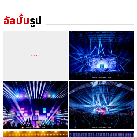
อัลบั้ม
รูป