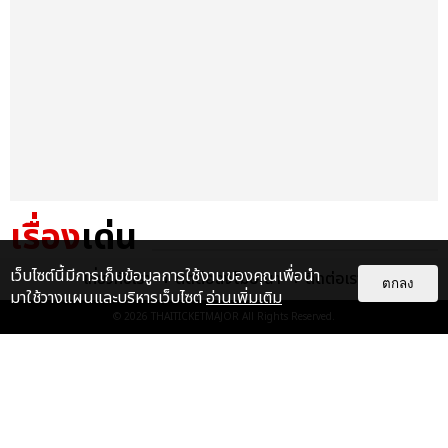
เรื่อง
เด่น
เว็บไซต์นี้มีการเก็บข้อมูลการใช้งานของคุณเพื่อนำ
&QUOT;ถ้าไม่มีทุกคนก็คงไม่มี
เกี่ยวกับเรา
ติดต่อลงโฆษณา
ติดต่อเรา
ตกลง
เพิร์ธ-แซนต้า&QUOT; ประมวล
มาใช้วางแผนและบริหารเว็บไซต์
อ่านเพิ่มเติม
ภาพ เพิร์ธ-แซนต้า เปลี่ยน
© 2026
THAITICKETMAJOR
All Rights Reserved.
ฮอลล์ให...
EXCLUSIVE
: 34
ไม่ว่าจะวันนี้หรือวันไหน ก็จะยังภูมิใจ
ในตัว &QUOT;แจบอม&QUOT;