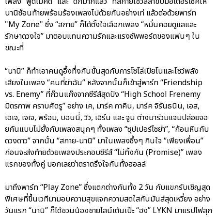
เพลง “พูดไม่คิด” และ “ดึกมากแล้ว” ที่สกายโชว์ลีลาขับมอเตอร์ไซค์ให้
นานิซ้อนท้ายพร้อมร้องเพลงไปด้วยกันอย่างเท่ แล้วต่อด้วยพาร์ท
"My Zone" ซึ่ง “สกาย” ก็ได้ตั้งใจเลือกเพลง “หมั่นคอยดูแลและ
รักษาดวงใจ” มาตอบแทนความรักและแรงซัพพอร์ตของแฟนๆ ใน
ขณะที่
“นานิ” ก็ทำเอาคนดูอึ้งทึ่งกันขั้นสุดกับการโซโล่เปียโนและโชว์พลัง
เสียงในเพลง “คนที่ฆ่าฉัน” หลังจากนั้นก็เข้าสู่พาร์ท “Friendship
vs. Enemy” ที่ก๊วนแก๊งจากซีรีส์สุดปัง “High School Frenemy
มิตรภาพ คราบศัตรู” อย่าง เค, มาร์ค ภาคิน, มาร์ค จิรันธนิน, เอส,
เอเจ, เจเจ, พร้อม, บอนนี่, วิว, เอิร์น และ จูน ต่างมาร่วมแจมปล่อยจอ
ยกันแบบไม่ยั้งกับเพลงสนุกๆ ทั้งเพลง “ซุปเปอร์ไซย่า”, “ก้อนหินกับ
ดวงดาว” จากนั้น “สกาย-นานิ” มาในเพลงซึ้งๆ กินใจ “เพียงเพื่อน”
ก่อนจะส่งท้ายด้วยเพลงประกอบซีรีส์ “ไม่ทิ้งกัน (Promise)” เพลง
แรกของทั้งคู่ บอกเลยว่าตราตรึงใจกันทั้งฮอลล์
มาถึงพาร์ท “Play Zone” ซึ่งแตกต่างกันทั้ง 2 วัน กับแขกรับเชิญสุด
พิเศษที่ขึ้นเวทีมามอบความสุขแจกความสดใสกันมันส์สุดเหวี่ยง อย่าง
วันแรก “นานิ” ก็ได้ชวนน้องชายไลน์เต้นเป๊ะ “ฮง” LYKN มาแรปไฟลุก