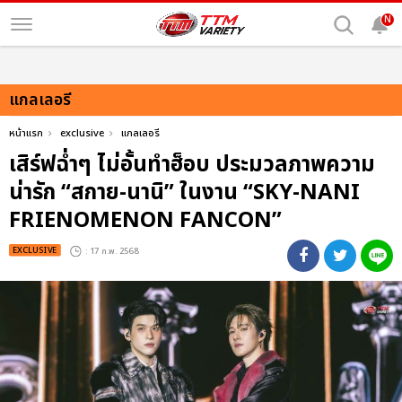
N
แกลเลอรี
หน้าแรก
exclusive
แกลเลอรี
เสิร์ฟฉ่ำๆ ไม่อั้นทำฮ็อบ ประมวลภาพความ
น่ารัก “สกาย-นานิ” ในงาน “SKY-NANI
FRIENOMENON FANCON”
EXCLUSIVE
: 17 ก.พ. 2568