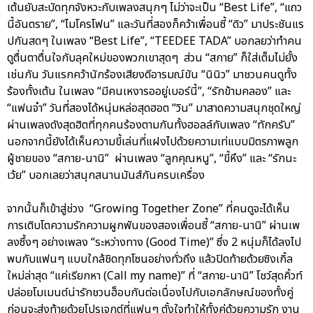
เต้นยับสะบัดทุกจังหวะกับเพลงสนุกๆ ไม่ว่าจะเป็น “Best Life”, “แถว
นี้อันตราย”, “ไมโครโฟน” และวันที่สองก็คว้าเพื่อนซี้ “ดิว” มาประชันแร
ปกันสดๆ ในเพลง “Best Life”, “TEEDEE TADA” บอกลยว่าทำคน
ดูตื่นตาตื่นใจกับลุคใหม่ของพวกเขาสุดๆ ส่วน “สกาย” ก็ใส่เต็มไม่ยั้ง
เช่นกัน วันแรกคว้านักร้องเสียงดีอารมณ์ขัน “นินิว” มาชวนคนดูทั้ง
ร้องทั้งเต้น ในเพลง “มีคนเหงารออยู่เบอร์นี้”, “รักข้ามคลอง” และ
“แฟนจ๋า” วันที่สองได้หนุ่มหล่อสุดฮอต “วิน” มาสาดความสนุกชุดใหญ่
ผ่านเพลงดังสุดฮิตที่ทุกคนร้องตามกันทั้งฮอลล์กับเพลง “ทักครับ”
นอกจากนี้ยังได้เห็นความขี้เล่นที่แฝงไปด้วยความเท่แบบมิตรภาพลูก
ผู้ชายของ “สกาย-นานิ” ผ่านเพลง “ลูกคุณหนู”, “ขี้หึง” และ “รักนะ
เว้ย” บอกเลยว่าสนุกสนานมันส์กันครบเครื่อง
จากนั้นก็เข้าสู่ช่วง “Growing Together Zone” ที่คนดูจะได้เห็น
การเติบโตความรักความผูกพันของสองเพื่อนซี้ “สกาย-นานิ” ผ่านเพ
ลงซึ้งๆ อย่างเพลง “ระหว่างทาง (Good Time)” ซึ่ง 2 หนุ่มก็ได้ลงไป
พบกับแฟนๆ แบบใกล้ชิดทุกโซนอย่างทั่วถึง แล้วปิดท้ายด้วยซิงเกิ้ล
ใหม่ล่าสุด “แค่เรียกหา (Call my name)” ที่ “สกาย-นานิ” โชว์สุดคิ้วท์
ปล่อยโมเมนต์น่ารักชวนฮ็อบกันต่อเนื่องไปกับเอกลักษณ์ของทั้งคู่
ก่อนจะส่งท้ายด้วยโปรเจกต์ที่แฟนๆ ตั้งใจทำให้ทั้งคู่ด้วยความรัก งาน