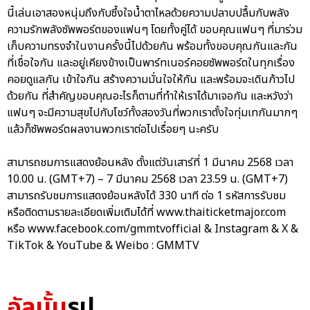
นี้เล่นเอาสองหนุ่มถึงกับซึ้งใจน้ำตาไหลด้วยความปลาบปลื้มกับพลัง
ความรักพลังซัพพอร์ตของแฟนๆ โดยทั้งคู่ได้ ขอบคุณแฟนๆ ที่มาร่วม
เก็บความทรงจำในงานครั้งนี้ไปด้วยกัน พร้อมทั้งขอบคุณกันและกัน
ที่เชื่อใจกัน และอยู่เคียงข้างเป็นพาร์ทเนอร์คอยซัพพอร์ตในทุกเรื่อง
คอยดูแลกัน เข้าใจกัน สร้างความมั่นใจให้กัน และพร้อมจะเดินก้าวไป
ด้วยกัน ที่สำคัญขอบคุณอะไรก็ตามที่ทำให้เราได้มาเจอกัน และหวังว่า
แฟนๆ จะมีความสุขไปกับโชว์ทั้งสองวันที่พวกเราตั้งใจทุ่มเทกันมากๆ
แล้วก็ซัพพอร์ตผลงานพวกเราต่อไปเรื่อยๆ นะครับ
สามารถชมการแสดงย้อนหลัง ตั้งแต่วันเสาร์ที่ 1 มีนาคม 2568 เวลา
10.00 น. (GMT+7) – 7 มีนาคม 2568 เวลา 23.59 น. (GMT+7)
สามารถรับชมการแสดงย้อนหลังได้ 330 นาที ต่อ 1 รหัสการรับชม
หรือติดตามรายละเอียดเพิ่มเติมได้ที่ www.thaiticketmajor.com
หรือ www.facebook.com/gmmtvofficial & Instagram & X &
TikTok & YouTube & Weibo : GMMTV
อัลบั้ม
รูป