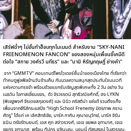
เสิร์ฟฉ่ำๆ ไม่อั้นทำฮ็อบทุกโมเมนต์ สำหรับงาน “SKY-NANI
FRIENOMENON FANCON” ของสองหนุ่มเพื่อนซี้เคมีดี
ต่อใจ “สกาย วงศ์รวี นทีธร” และ “นานิ หิรัญกฤษฎิ์ ช่างคำ”
จาก “GMMTV” คอนเทนต์โพรไวเดอร์ชั้นนำของเมืองไทย ที่เรียกว่า
ทำคนดูฟูลฟีลข้ามวันข้ามคืน กับมวลความสนุกสุดประทับใจบนเวที
แห่งความทรงจำ พร้อมด้วยแขกรับเชิญสุดพิเศษทั้ง 2 วัน อย่าง วิน
เมธวิน โอภาสเอี่ยมขจร, ดิว จิรวรรตน์ สุทธิวณิชศักดิ์, ฮง LYKN
(พิเชฐพงศ์ จิรเดชสกุลวงศ์) และ นินิว คริสติน่า แซ่แต้ รวมถึงแก๊ง
เพื่อนจากซีรีส์กระแสปัง “High School Frenemy มิตรภาพ คราบ
ศัตรู” ได้แก่ เค เลิศสิทธิชัย, มาร์ค ภาคิน คุณาอนุวิทย์, มาร์ค จิรัน
ธนิน ตรัยรัตนยนต์, เอส ศุภ สง่าวรวงศ์, เอเจ ชยพล จุฑามาศ, เจเจ
ชยกร จุฑามาศ, พร้อม ทีปกร ขวัญบุญ, บอนนี่ ภัสรสรณ์ โบสุวรรณ,