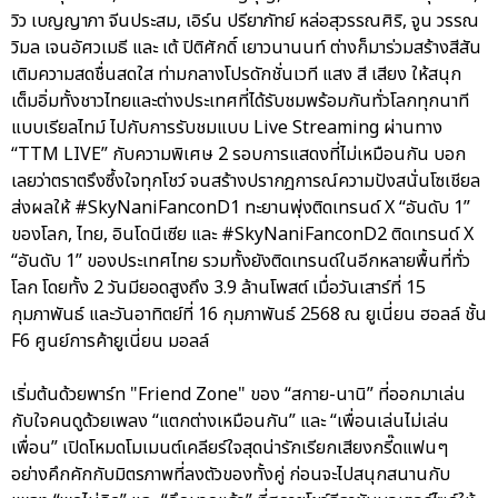
วิว เบญญาภา จีนประสม, เอิร์น ปรียาภัทย์ หล่อสุวรรณศิริ, จูน วรรณ
วิมล เจนอัศวเมธี และ เต้ ปิติศักดิ์ เยาวนานนท์ ต่างก็มาร่วมสร้างสีสัน
เติมความสดชื่นสดใส ท่ามกลางโปรดักชั่นเวที แสง สี เสียง ให้สนุก
เต็มอิ่มทั้งชาวไทยและต่างประเทศที่ได้รับชมพร้อมกันทั่วโลกทุกนาที
แบบเรียลไทม์ ไปกับการรับชมแบบ Live Streaming ผ่านทาง
“TTM LIVE” กับความพิเศษ 2 รอบการแสดงที่ไม่เหมือนกัน บอก
เลยว่าตราตรึงซึ้งใจทุกโชว์ จนสร้างปรากฎการณ์ความปังสนั่นโซเชียล
ส่งผลให้ #SkyNaniFanconD1 ทะยานพุ่งติดเทรนด์ X “อันดับ 1”
ของโลก, ไทย, อินโดนีเซีย และ #SkyNaniFanconD2 ติดเทรนด์ X
“อันดับ 1” ของประเทศไทย รวมทั้งยังติดเทรนด์ในอีกหลายพื้นที่ทั่ว
โลก โดยทั้ง 2 วันมียอดสูงถึง 3.9 ล้านโพสต์ เมื่อวันเสาร์ที่ 15
กุมภาพันธ์ และวันอาทิตย์ที่ 16 กุมภาพันธ์ 2568 ณ ยูเนี่ยน ฮอลล์ ชั้น
F6 ศูนย์การค้ายูเนี่ยน มอลล์
เริ่มต้นด้วยพาร์ท "Friend Zone" ของ “สกาย-นานิ” ที่ออกมาเล่น
กับใจคนดูด้วยเพลง “แตกต่างเหมือนกัน” และ “เพื่อนเล่นไม่เล่น
เพื่อน” เปิดโหมดโมเมนต์เคลียร์ใจสุดน่ารักเรียกเสียงกรี๊ดแฟนๆ
อย่างคึกคักกับมิตรภาพที่ลงตัวของทั้งคู่ ก่อนจะไปสนุกสนานกับ