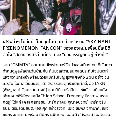
เสิร์ฟฉ่ำๆ ไม่อั้นทำฮ็อบทุกโมเมนต์ สำหรับงาน “SKY-NANI
FRIENOMENON FANCON” ของสองหนุ่มเพื่อนซี้เคมีดี
ต่อใจ “สกาย วงศ์รวี นทีธร” และ “นานิ หิรัญกฤษฎิ์ ช่างคำ”
จาก “GMMTV” คอนเทนต์โพรไวเดอร์ชั้นนำของเมืองไทย ที่เรียกว่า
ทำคนดูฟูลฟีลข้ามวันข้ามคืน กับมวลความสนุกสุดประทับใจบนเวที
แห่งความทรงจำ พร้อมด้วยแขกรับเชิญสุดพิเศษทั้ง 2 วัน อย่าง วิน
เมธวิน โอภาสเอี่ยมขจร, ดิว จิรวรรตน์ สุทธิวณิชศักดิ์, ฮง LYKN
(พิเชฐพงศ์ จิรเดชสกุลวงศ์) และ นินิว คริสติน่า แซ่แต้ รวมถึงแก๊ง
เพื่อนจากซีรีส์กระแสปัง “High School Frenemy มิตรภาพ คราบ
ศัตรู” ได้แก่ เค เลิศสิทธิชัย, มาร์ค ภาคิน คุณาอนุวิทย์, มาร์ค จิรัน
ธนิน ตรัยรัตนยนต์, เอส ศุภ สง่าวรวงศ์, เอเจ ชยพล จุฑามาศ, เจเจ
ชยกร จุฑามาศ, พร้อม ทีปกร ขวัญบุญ, บอนนี่ ภัสรสรณ์ โบสุวรรณ,