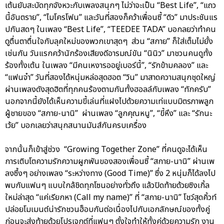
เต้นยับสะบัดทุกจังหวะกับเพลงสนุกๆ ไม่ว่าจะเป็น “Best Life”, “แถว
นี้อันตราย”, “ไมโครโฟน” และวันที่สองก็คว้าเพื่อนซี้ “ดิว” มาประชันแร
ปกันสดๆ ในเพลง “Best Life”, “TEEDEE TADA” บอกลยว่าทำคน
ดูตื่นตาตื่นใจกับลุคใหม่ของพวกเขาสุดๆ ส่วน “สกาย” ก็ใส่เต็มไม่ยั้ง
เช่นกัน วันแรกคว้านักร้องเสียงดีอารมณ์ขัน “นินิว” มาชวนคนดูทั้ง
ร้องทั้งเต้น ในเพลง “มีคนเหงารออยู่เบอร์นี้”, “รักข้ามคลอง” และ
“แฟนจ๋า” วันที่สองได้หนุ่มหล่อสุดฮอต “วิน” มาสาดความสนุกชุดใหญ่
ผ่านเพลงดังสุดฮิตที่ทุกคนร้องตามกันทั้งฮอลล์กับเพลง “ทักครับ”
นอกจากนี้ยังได้เห็นความขี้เล่นที่แฝงไปด้วยความเท่แบบมิตรภาพลูก
ผู้ชายของ “สกาย-นานิ” ผ่านเพลง “ลูกคุณหนู”, “ขี้หึง” และ “รักนะ
เว้ย” บอกเลยว่าสนุกสนานมันส์กันครบเครื่อง
จากนั้นก็เข้าสู่ช่วง “Growing Together Zone” ที่คนดูจะได้เห็น
การเติบโตความรักความผูกพันของสองเพื่อนซี้ “สกาย-นานิ” ผ่านเพ
ลงซึ้งๆ อย่างเพลง “ระหว่างทาง (Good Time)” ซึ่ง 2 หนุ่มก็ได้ลงไป
พบกับแฟนๆ แบบใกล้ชิดทุกโซนอย่างทั่วถึง แล้วปิดท้ายด้วยซิงเกิ้ล
ใหม่ล่าสุด “แค่เรียกหา (Call my name)” ที่ “สกาย-นานิ” โชว์สุดคิ้วท์
ปล่อยโมเมนต์น่ารักชวนฮ็อบกันต่อเนื่องไปกับเอกลักษณ์ของทั้งคู่
ก่อนจะส่งท้ายด้วยโปรเจกต์ที่แฟนๆ ตั้งใจทำให้ทั้งคู่ด้วยความรัก งาน