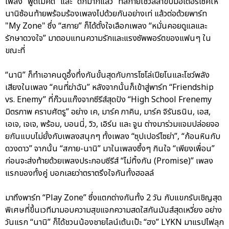
เพลง “พูดไม่คิด” และ “ดึกมากแล้ว” ที่สกายโชว์ลีลาขับมอเตอร์ไซค์ให้
นานิซ้อนท้ายพร้อมร้องเพลงไปด้วยกันอย่างเท่ แล้วต่อด้วยพาร์ท
"My Zone" ซึ่ง “สกาย” ก็ได้ตั้งใจเลือกเพลง “หมั่นคอยดูแลและ
รักษาดวงใจ” มาตอบแทนความรักและแรงซัพพอร์ตของแฟนๆ ใน
ขณะที่
“นานิ” ก็ทำเอาคนดูอึ้งทึ่งกันขั้นสุดกับการโซโล่เปียโนและโชว์พลัง
เสียงในเพลง “คนที่ฆ่าฉัน” หลังจากนั้นก็เข้าสู่พาร์ท “Friendship
vs. Enemy” ที่ก๊วนแก๊งจากซีรีส์สุดปัง “High School Frenemy
มิตรภาพ คราบศัตรู” อย่าง เค, มาร์ค ภาคิน, มาร์ค จิรันธนิน, เอส,
เอเจ, เจเจ, พร้อม, บอนนี่, วิว, เอิร์น และ จูน ต่างมาร่วมแจมปล่อยจอ
ยกันแบบไม่ยั้งกับเพลงสนุกๆ ทั้งเพลง “ซุปเปอร์ไซย่า”, “ก้อนหินกับ
ดวงดาว” จากนั้น “สกาย-นานิ” มาในเพลงซึ้งๆ กินใจ “เพียงเพื่อน”
ก่อนจะส่งท้ายด้วยเพลงประกอบซีรีส์ “ไม่ทิ้งกัน (Promise)” เพลง
แรกของทั้งคู่ บอกเลยว่าตราตรึงใจกันทั้งฮอลล์
มาถึงพาร์ท “Play Zone” ซึ่งแตกต่างกันทั้ง 2 วัน กับแขกรับเชิญสุด
พิเศษที่ขึ้นเวทีมามอบความสุขแจกความสดใสกันมันส์สุดเหวี่ยง อย่าง
วันแรก “นานิ” ก็ได้ชวนน้องชายไลน์เต้นเป๊ะ “ฮง” LYKN มาแรปไฟลุก