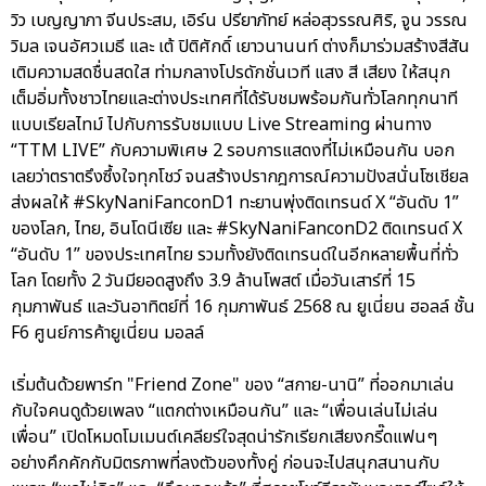
วิว เบญญาภา จีนประสม, เอิร์น ปรียาภัทย์ หล่อสุวรรณศิริ, จูน วรรณ
วิมล เจนอัศวเมธี และ เต้ ปิติศักดิ์ เยาวนานนท์ ต่างก็มาร่วมสร้างสีสัน
เติมความสดชื่นสดใส ท่ามกลางโปรดักชั่นเวที แสง สี เสียง ให้สนุก
เต็มอิ่มทั้งชาวไทยและต่างประเทศที่ได้รับชมพร้อมกันทั่วโลกทุกนาที
แบบเรียลไทม์ ไปกับการรับชมแบบ Live Streaming ผ่านทาง
“TTM LIVE” กับความพิเศษ 2 รอบการแสดงที่ไม่เหมือนกัน บอก
เลยว่าตราตรึงซึ้งใจทุกโชว์ จนสร้างปรากฎการณ์ความปังสนั่นโซเชียล
ส่งผลให้ #SkyNaniFanconD1 ทะยานพุ่งติดเทรนด์ X “อันดับ 1”
ของโลก, ไทย, อินโดนีเซีย และ #SkyNaniFanconD2 ติดเทรนด์ X
“อันดับ 1” ของประเทศไทย รวมทั้งยังติดเทรนด์ในอีกหลายพื้นที่ทั่ว
โลก โดยทั้ง 2 วันมียอดสูงถึง 3.9 ล้านโพสต์ เมื่อวันเสาร์ที่ 15
กุมภาพันธ์ และวันอาทิตย์ที่ 16 กุมภาพันธ์ 2568 ณ ยูเนี่ยน ฮอลล์ ชั้น
F6 ศูนย์การค้ายูเนี่ยน มอลล์
เริ่มต้นด้วยพาร์ท "Friend Zone" ของ “สกาย-นานิ” ที่ออกมาเล่น
กับใจคนดูด้วยเพลง “แตกต่างเหมือนกัน” และ “เพื่อนเล่นไม่เล่น
เพื่อน” เปิดโหมดโมเมนต์เคลียร์ใจสุดน่ารักเรียกเสียงกรี๊ดแฟนๆ
อย่างคึกคักกับมิตรภาพที่ลงตัวของทั้งคู่ ก่อนจะไปสนุกสนานกับ