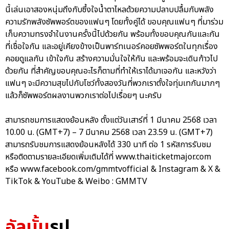
นี้เล่นเอาสองหนุ่มถึงกับซึ้งใจน้ำตาไหลด้วยความปลาบปลื้มกับพลัง
ความรักพลังซัพพอร์ตของแฟนๆ โดยทั้งคู่ได้ ขอบคุณแฟนๆ ที่มาร่วม
เก็บความทรงจำในงานครั้งนี้ไปด้วยกัน พร้อมทั้งขอบคุณกันและกัน
ที่เชื่อใจกัน และอยู่เคียงข้างเป็นพาร์ทเนอร์คอยซัพพอร์ตในทุกเรื่อง
คอยดูแลกัน เข้าใจกัน สร้างความมั่นใจให้กัน และพร้อมจะเดินก้าวไป
ด้วยกัน ที่สำคัญขอบคุณอะไรก็ตามที่ทำให้เราได้มาเจอกัน และหวังว่า
แฟนๆ จะมีความสุขไปกับโชว์ทั้งสองวันที่พวกเราตั้งใจทุ่มเทกันมากๆ
แล้วก็ซัพพอร์ตผลงานพวกเราต่อไปเรื่อยๆ นะครับ
สามารถชมการแสดงย้อนหลัง ตั้งแต่วันเสาร์ที่ 1 มีนาคม 2568 เวลา
10.00 น. (GMT+7) – 7 มีนาคม 2568 เวลา 23.59 น. (GMT+7)
สามารถรับชมการแสดงย้อนหลังได้ 330 นาที ต่อ 1 รหัสการรับชม
หรือติดตามรายละเอียดเพิ่มเติมได้ที่ www.thaiticketmajor.com
หรือ www.facebook.com/gmmtvofficial & Instagram & X &
TikTok & YouTube & Weibo : GMMTV
อัลบั้ม
รูป