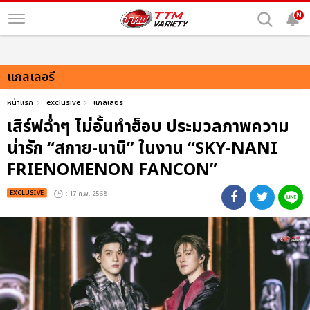
N
แกลเลอรี
หน้าแรก
exclusive
แกลเลอรี
เสิร์ฟฉ่ำๆ ไม่อั้นทำฮ็อบ ประมวลภาพความ
น่ารัก “สกาย-นานิ” ในงาน “SKY-NANI
FRIENOMENON FANCON”
EXCLUSIVE
: 17 ก.พ. 2568