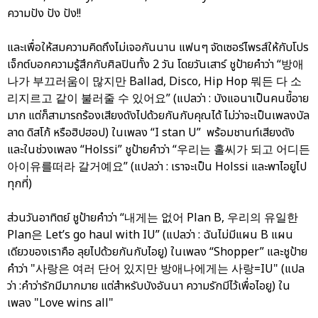
ความปัง ปัง ปัง!!
และเพื่อให้สมความคิดถึงไม่เจอกันนาน แฟนๆ จัดเซอร์ไพรส์ให้กับโปร
เจ็กต์บอกความรู้สึกกับศิลปินทั้ง 2 วัน โดยวันเสาร์ ชูป้ายคำว่า “방애
나가 부끄러움이 많지만 Ballad, Disco, Hip Hop 뭐든 다 소
리지르고 같이 불러줄 수 있어요” (แปลว่า : บังแอนาเป็นคนขี้อาย
มาก แต่ก็สามารถร้องเสียงดังไปด้วยกันกับคุณได้ ไม่ว่าจะเป็นเพลงบัล
ลาด ดิสโก้ หรือฮิปฮอป) ในเพลง “I stan U” พร้อมชานท์เสียงดัง
และในช่วงเพลง “Holssi” ชูป้ายคำว่า “우리는 홀씨가 되고 어디든
아이유를떠라 갈거예요” (แปลว่า : เราจะเป็น Holssi และพาไอยูไป
ทุกที่)
ส่วนวันอาทิตย์ ชูป้ายคำว่า “내게는 없어 Plan B, 우리의 유일한
Plan은 Let’s go haul with IU” (แปลว่า : ฉันไม่มีแผน B แผน
เดียวของเราคือ ลุยไปด้วยกันกับไอยู) ในเพลง “Shopper” และชูป้าย
คำว่า "사랑은 여러 단어 있지만 방애나에게는 사랑=IU" (แปล
ว่า :คำว่ารักมีมากมาย แต่สำหรับบังอันนา ความรักมีไว้เพื่อไอยู) ใน
เพลง "Love wins all"