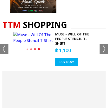
TTM
SHOPPING
S -
MUSE - WILL OF THE
T
PEOPLE STENCIL T-
SHIRT
฿
1,100
BUY NOW