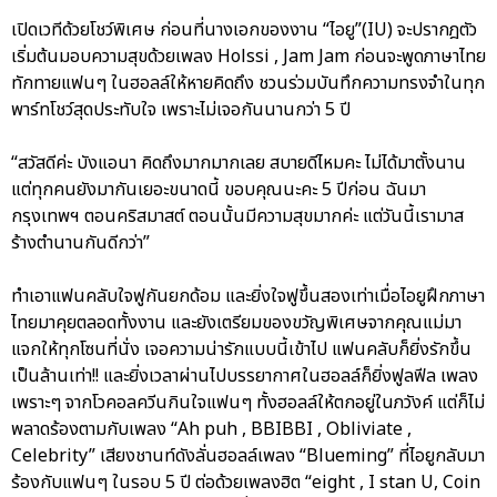
เปิดเวทีด้วยโชว์พิเศษ ก่อนที่นางเอกของงาน “ไอยู”(IU) จะปรากฎตัว
เริ่มต้นมอบความสุขด้วยเพลง Holssi , Jam Jam ก่อนจะพูดภาษาไทย
ทักทายแฟนๆ ในฮอลล์ให้หายคิดถึง ชวนร่วมบันทึกความทรงจำในทุก
พาร์ทโชว์สุดประทับใจ เพราะไม่เจอกันนานกว่า 5 ปี
“สวัสดีค่ะ บังแอนา คิดถึงมากมากเลย สบายดีไหมคะ ไม่ได้มาตั้งนาน
แต่ทุกคนยังมากันเยอะขนาดนี้ ขอบคุณนะคะ 5 ปีก่อน ฉันมา
กรุงเทพฯ ตอนคริสมาสต์ ตอนนั้นมีความสุขมากค่ะ แต่วันนี้เรามาส
ร้างตำนานกันดีกว่า”
ทำเอาแฟนคลับใจฟูกันยกด้อม และยิ่งใจฟูขึ้นสองเท่าเมื่อไอยูฝึกภาษา
ไทยมาคุยตลอดทั้งงาน และยังเตรียมของขวัญพิเศษจากคุณแม่มา
แจกให้ทุกโซนที่นั่ง เจอความน่ารักแบบนี้เข้าไป แฟนคลับก็ยิ่งรักขึ้น
เป็นล้านเท่า!! และยิ่งเวลาผ่านไปบรรยากาศในฮอลล์ก็ยิ่งฟูลฟีล เพลง
เพราะๆ จากโวคอลควีนกินใจแฟนๆ ทั้งฮอลล์ให้ตกอยู่ในภวังค์ แต่ก็ไม่
พลาดร้องตามกับเพลง “Ah puh , BBIBBI , Obliviate ,
Celebrity” เสียงชานท์ดังลั่นฮอลล์เพลง “Blueming” ที่ไอยูกลับมา
ร้องกับแฟนๆ ในรอบ 5 ปี ต่อด้วยเพลงฮิต “eight , I stan U, Coin