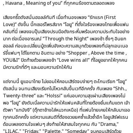
, Havana , Meaning of you” ที่ทุกคนร้องตามตลอดเพลง
เสียงกรี๊ดดังสนั่นฮอลล์ทันที เมื่อทำนองเพลง “รักแรก (First
Love)” ดังขึ้น บิ๊กเซอร์ไพรส์จาก “ไอยู” ที่ตั้งใจร้องเพลงไทยเพื่อแฟน
คลับที่นี่ เพลงจบปุ๊บเสียงปรบมือดังกระหึ่มพร้อมความประทับใจอย่าง
มาก ต่อเนื่องอารมณ์ “Through the Night” เพลงช้า ซึ้งๆ อินยก
ฮอลล์ ก่อนจะเปลี่ยนมู้ดเพิ่มจังหวะความสนุกด้วยเพลงที่ปลุกเอนเนอ
ร์จี้แฟนๆ ได้โยกตาม อินตาม อย่าง “Shopper , Above the time ,
YOU&I” ปิดท้ายด้วยเพลงช้า “Love wins all” ที่ไอยูอยากให้ทุกคน
มีความรักที่ดีๆ และมอบความรักให้กัน
แต่งานนี้ ยูแอนาไทย ไม่ยอมให้คอนเสิร์ตจบง่ายๆ ตะโกนเรียก “ไอยู”
ดังสนั่น จนทนเสียงเรียกไม่ไหวกลับขึ้นเวทีอีกครั้ง กับเพลง “Shh..,
Twenty-three” และ “Holssi” แค่มอบความสุขผ่านเสียงเพลงไม่
พอ “ไอยู” ยังดับเบิ้ลความน่ารักให้แฟนคลับที่ไทยต้องยิ้มแก้มแตก เจ้า
ตัวพา “แทบังงี” (ตุ๊กตาช้างใส่หมวกเหนือ) ที่แฟนไทยเคยให้กลับมาเจอ
ทุกคนอีกครั้ง แต่ความแสนดีที่ต้องอวยยศซ้ำแล้วซ้ำอีก ไอยูเสิร์ฟแรน
ด้อมเพลงตามใจแฟนๆ ส่งท้ายให้สาสมใจทุกคน กับ "Drama,"
"LILAC," "Friday," "Palette," "Someday" จบคอนเสิร์ตด้วย