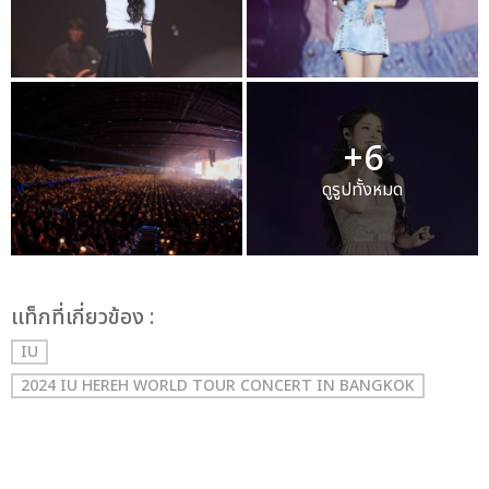
+6
ดูรูปทั้งหมด
เเท็กที่เกี่ยวข้อง :
IU
2024 IU HEREH WORLD TOUR CONCERT IN BANGKOK