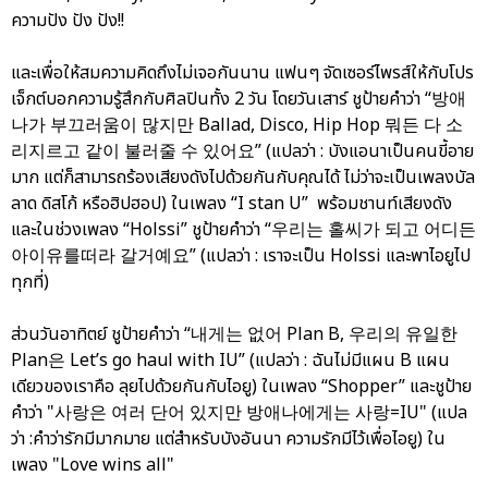
ความปัง ปัง ปัง!!
และเพื่อให้สมความคิดถึงไม่เจอกันนาน แฟนๆ จัดเซอร์ไพรส์ให้กับโปร
เจ็กต์บอกความรู้สึกกับศิลปินทั้ง 2 วัน โดยวันเสาร์ ชูป้ายคำว่า “방애
나가 부끄러움이 많지만 Ballad, Disco, Hip Hop 뭐든 다 소
리지르고 같이 불러줄 수 있어요” (แปลว่า : บังแอนาเป็นคนขี้อาย
มาก แต่ก็สามารถร้องเสียงดังไปด้วยกันกับคุณได้ ไม่ว่าจะเป็นเพลงบัล
ลาด ดิสโก้ หรือฮิปฮอป) ในเพลง “I stan U” พร้อมชานท์เสียงดัง
และในช่วงเพลง “Holssi” ชูป้ายคำว่า “우리는 홀씨가 되고 어디든
아이유를떠라 갈거예요” (แปลว่า : เราจะเป็น Holssi และพาไอยูไป
ทุกที่)
ส่วนวันอาทิตย์ ชูป้ายคำว่า “내게는 없어 Plan B, 우리의 유일한
Plan은 Let’s go haul with IU” (แปลว่า : ฉันไม่มีแผน B แผน
เดียวของเราคือ ลุยไปด้วยกันกับไอยู) ในเพลง “Shopper” และชูป้าย
คำว่า "사랑은 여러 단어 있지만 방애나에게는 사랑=IU" (แปล
ว่า :คำว่ารักมีมากมาย แต่สำหรับบังอันนา ความรักมีไว้เพื่อไอยู) ใน
เพลง "Love wins all"