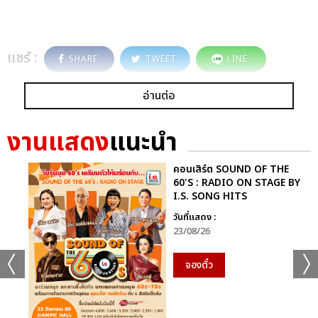
แชร์ :
SHARE
TWEET
LINE
อ่านต่อ
งานแสดง
แนะนำ
คอนเสิร์ต SOUND OF THE
60'S : RADIO ON STAGE BY
I.S. SONG HITS
วันที่แสดง :
23/08/26
จองตั๋ว