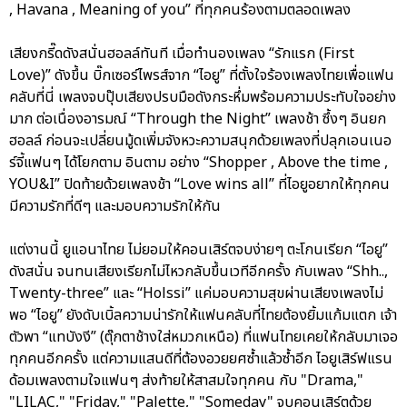
, Havana , Meaning of you” ที่ทุกคนร้องตามตลอดเพลง
เสียงกรี๊ดดังสนั่นฮอลล์ทันที เมื่อทำนองเพลง “รักแรก (First
Love)” ดังขึ้น บิ๊กเซอร์ไพรส์จาก “ไอยู” ที่ตั้งใจร้องเพลงไทยเพื่อแฟน
คลับที่นี่ เพลงจบปุ๊บเสียงปรบมือดังกระหึ่มพร้อมความประทับใจอย่าง
มาก ต่อเนื่องอารมณ์ “Through the Night” เพลงช้า ซึ้งๆ อินยก
ฮอลล์ ก่อนจะเปลี่ยนมู้ดเพิ่มจังหวะความสนุกด้วยเพลงที่ปลุกเอนเนอ
ร์จี้แฟนๆ ได้โยกตาม อินตาม อย่าง “Shopper , Above the time ,
YOU&I” ปิดท้ายด้วยเพลงช้า “Love wins all” ที่ไอยูอยากให้ทุกคน
มีความรักที่ดีๆ และมอบความรักให้กัน
แต่งานนี้ ยูแอนาไทย ไม่ยอมให้คอนเสิร์ตจบง่ายๆ ตะโกนเรียก “ไอยู”
ดังสนั่น จนทนเสียงเรียกไม่ไหวกลับขึ้นเวทีอีกครั้ง กับเพลง “Shh..,
Twenty-three” และ “Holssi” แค่มอบความสุขผ่านเสียงเพลงไม่
พอ “ไอยู” ยังดับเบิ้ลความน่ารักให้แฟนคลับที่ไทยต้องยิ้มแก้มแตก เจ้า
ตัวพา “แทบังงี” (ตุ๊กตาช้างใส่หมวกเหนือ) ที่แฟนไทยเคยให้กลับมาเจอ
ทุกคนอีกครั้ง แต่ความแสนดีที่ต้องอวยยศซ้ำแล้วซ้ำอีก ไอยูเสิร์ฟแรน
ด้อมเพลงตามใจแฟนๆ ส่งท้ายให้สาสมใจทุกคน กับ "Drama,"
"LILAC," "Friday," "Palette," "Someday" จบคอนเสิร์ตด้วย