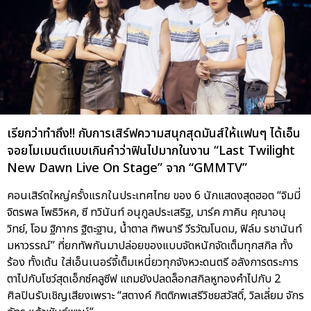
เรียกว่าทำถึง!! กับการเสิร์ฟความสนุกสุดมันส์ให้แฟนๆ ได้เอ็น
จอยโมเมนต์แบบเกินคำว่าฟินไปมากในงาน “Last Twilight
New Dawn Live On Stage” จาก “GMMTV”
คอนเสิร์ตใหญ่ครั้งแรกในประเทศไทย ของ 6 นักแสดงสุดฮอต “จิมมี่
จิตรพล โพธิวิหค, ซี ทวินันท์ อนุกูลประเสริฐ, มาร์ค ภาคิน คุณาอนุ
วิทย์, โอม ฐิภากร ฐิตะฐาน, น้ำตาล ทิพนารี วีรวัฒโนดม, ฟิล์ม รชานันท์
มหาวรรณ์” ที่ยกทัพกันมาปล่อยของแบบจัดหนักจัดเต็มทุกสกิล ทั้ง
ร้อง ทั้งเต้น ใส่เอ็นเนอร์จี้เต็มเหนี่ยวทุกจังหวะดนตรี อลังการตระการ
ตาไปกับโชว์สุดเอ็กซ์คลูซีฟ แถมยังปลดล็อกสกิลหูทองคำไปกับ 2
ศิลปินรับเชิญเสียงเพราะ “สตางค์ กิตติภพเสรีวิชยสวัสดิ์, วิลเลี่ยม จักร