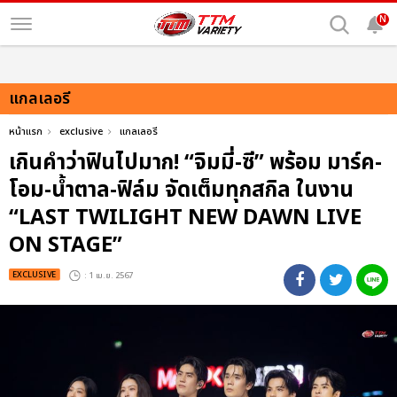
N
แกลเลอรี
หน้าแรก
exclusive
แกลเลอรี
เกินคำว่าฟินไปมาก! “จิมมี่-ซี” พร้อม มาร์ค-
โอม-น้ำตาล-ฟิล์ม จัดเต็มทุกสกิล ในงาน
“LAST TWILIGHT NEW DAWN LIVE
ON STAGE”
EXCLUSIVE
: 1 เม.ย. 2567