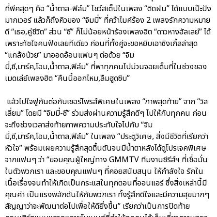
ที่พีคสุดๆ คือ “น้ำตาล-ฟิล์ม” โชว์สเต็ปในเพลง “ติดฝน” ได้แบบเป๊ะปัง
มากเวอร์ แล้วก็ถึงคิวของ “จิมมี่” ที่คว้าไมค์ร้อง 2 เพลงรักความหมาย
ดี “เธอ,คู่ชีวิต” ส่วน “ซี” ก็ไม่น้อยหน้าร้องเพลงฮิต “ดาวหางฮัลเลย์” ได้
เพราะทัชใจคนฟังเลยทีเดียว ก่อนที่ทั้งคู่จะขอหยิบเอาซิงเกิ้ลล่าสุด
“แกล้งป่วย” มาออดอ้อนแฟนๆ ต่อด้วย “จิม
มี่,ซี,มาร์ค,โอม,น้ำตาล,ฟิล์ม” ที่พาทุกคนไปม่วนจอยเต็มที่ในช่วงของ
เมดเล่ย์เพลงฮิต “คืนนี้ออกไหม,ลืมฮูดซิบ”
แล้วไปใจฟูกันต่อกับเซอร์ไพรส์พิเศษในเพลง “ภาพสุดท้าย” จาก “วิล
เลี่ยม” โดยมี “จิมมี่-ซี” ร่วมส่งผ่านความรู้สึกดีๆ ไปให้กับทุกคน ก่อน
จะถึงช่วงเวลาส่งท้ายภาพความประทับใจไปกับ “จิม
มี่,ซี,มาร์ค,โอม,น้ำตาล,ฟิล์ม” ในเพลง “ประตูวิเศษ, สิ่งมีชีวิตที่เรียกว่า
หัวใจ” พร้อมเผยความรู้สึกสุดตื้นตันจนมีน้ำตาหลังได้ดูโปรเจคพิเศษ
จากแฟนๆ ว่า “ขอบคุณผู้ใหญ่ทาง GMMTV ทีมงานซีรีส์ฯ ที่เชื่อมั่น
ในตัวพวกเรา และขอบคุณแฟนๆ ที่คอยสนับสนุน ให้กำลังใจ รักใน
เนื้อเรื่องจนทำให้เกิดเป็นกระแสในทุกตอนที่ออนแอร์ ซึ่งสิ่งเหล่านี้มี
คุณค่า เป็นแรงพลักดันให้กับพวกเรา ทั้งรู้สึกดีใจและมีความสุขมากๆ
สัญญาว่าจะพัฒนาต่อไปเพื่อให้ดียิ่งขึ้น” เรียกว่าเป็นการปิดท้าย