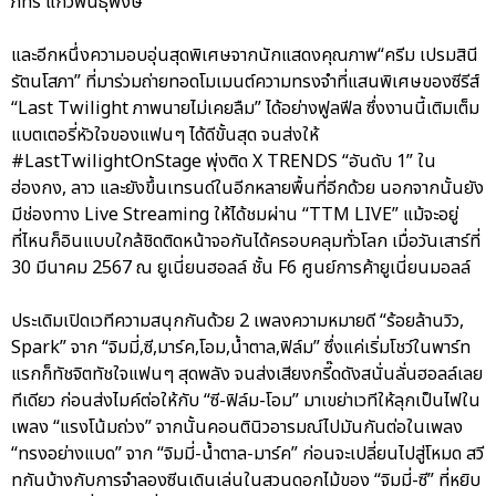
ภัทร แก้วพันธุ์พงษ์”
และอีกหนึ่งความอบอุ่นสุดพิเศษจากนักแสดงคุณภาพ“ครีม เปรมสินี
รัตนโสภา” ที่มาร่วมถ่ายทอดโมเมนต์ความทรงจำที่แสนพิเศษของซีรีส์
“Last Twilight ภาพนายไม่เคยลืม” ได้อย่างฟูลฟีล ซึ่งงานนี้เติมเต็ม
แบตเตอรี่หัวใจของแฟนๆ ได้ดีขั้นสุด จนส่งให้
#LastTwilightOnStage พุ่งติด X TRENDS “อันดับ 1” ใน
ฮ่องกง, ลาว และยังขึ้นเทรนด์ในอีกหลายพื้นที่อีกด้วย นอกจากนั้นยัง
มีช่องทาง Live Streaming ให้ได้ชมผ่าน “TTM LIVE” แม้จะอยู่
ที่ไหนก็อินแบบใกล้ชิดติดหน้าจอกันได้ครอบคลุมทั่วโลก เมื่อวันเสาร์ที่
30 มีนาคม 2567 ณ ยูเนี่ยนฮอลล์ ชั้น F6 ศูนย์การค้ายูเนี่ยนมอลล์
ประเดิมเปิดเวทีความสนุกกันด้วย 2 เพลงความหมายดี “ร้อยล้านวิว,
Spark” จาก “จิมมี่,ซี,มาร์ค,โอม,น้ำตาล,ฟิล์ม” ซึ่งแค่เริ่มโชว์ในพาร์ท
แรกก็ทัชจิตทัชใจแฟนๆ สุดพลัง จนส่งเสียงกรี๊ดดังสนั่นลั่นฮอลล์เลย
ทีเดียว ก่อนส่งไมค์ต่อให้กับ “ซี-ฟิล์ม-โอม” มาเขย่าเวทีให้ลุกเป็นไฟใน
เพลง “แรงโน้มถ่วง” จากนั้นคอนตินิวอารมณ์ไปมันกันต่อในเพลง
“ทรงอย่างแบด” จาก “จิมมี่-น้ำตาล-มาร์ค” ก่อนจะเปลี่ยนไปสู่โหมด สวี
ทกันบ้างกับการจำลองซีนเดินเล่นในสวนดอกไม้ของ “จิมมี่-ซี” ที่หยิบ