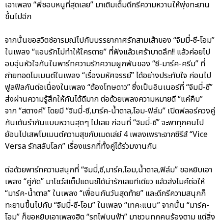
เอาเพลง “พี่ชอบหนูที่สุดเลย” มาเติมเต็มดีกรีความหวานให้พุ่งทะยาน
ขึ้นไปอีก
จากนั้นขอสวิตช์อารมณ์ไปกับบรรยากาศรักสามเส้าของ “จิมมี่-ซี-โอม”
ในเพลง “แอบรักไม่ทำให้ใครตาย” ที่ฟังแล้วเศร้าบาดลึก!! แล้วค่อยไป
อบอุ่นหัวใจกันในพาร์ทความรักความผูกพันของ “ซี-มาร์ค-ครีม” ที่
ถ่ายทอดโมเมนต์ในเพลง “เรื่องมหัศจรรย์” ได้อย่างประทับใจ ก่อนไป
ฟูลฟีลกันต่อเนื่องในเพลง “ต้องโทษดาว” ซึ่งเป็นอินเนอร์ที่ “จิมมี่-ซี”
ส่งผ่านความรู้สึกให้กันได้ดีมาก ต่อด้วยเพลงความหมายดี “แค่คืบ”
จาก “สตางค์” โดยมี “จิมมี่-ซี,มาร์ค-น้ำตาล,โอม-ฟิล์ม” เปิดฟลอร์ควงคู่
กันเต้นรำกันแบบหวานสุดๆ ไปเลย ก่อนที่ “จิมมี่-ซี” จะพาทุกคนไป
ย้อนไปเสพโมเมนต์ความสุขกับเมดเล่ย์ 4 เพลงเพราะจากซีรีส์ “Vice
Versa รักสลับโลก” เรื่องแรกที่ทั้งคู่ได้ร่วมงานกัน
ต่อด้วยพาร์ทความสนุกที่ “จิมมี่,ซี,มาร์ค,โอม,น้ำตาล,ฟิล์ม” ขอหยิบเอา
เพลง “คู่กัด” มาโชว์สเต็ปแดนซ์ได้น่ารักเลยทีเดียว แล้วส่งไมค์ต่อให้
“มาร์ค-น้ำตาล” ในเพลง “เพื่อนกันวันสุดท้าย” และดีกรีความสนุกก็
ทะยานขึ้นไปกับ “จิมมี่-ซี-โอม” ในเพลง “เทคะแนน” จากนั้น “มาร์ค-
โอม” ก็ขอหยิบเอาเพลงฮิต “รถไฟบนฟ้า” มาชวนทุกคนร้องตาม แต่สิ่ง