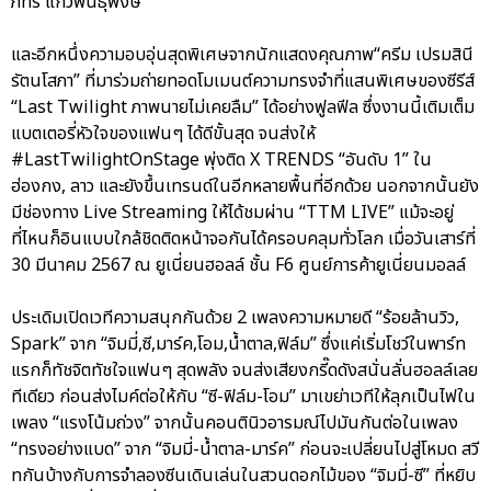
ภัทร แก้วพันธุ์พงษ์”
และอีกหนึ่งความอบอุ่นสุดพิเศษจากนักแสดงคุณภาพ“ครีม เปรมสินี
รัตนโสภา” ที่มาร่วมถ่ายทอดโมเมนต์ความทรงจำที่แสนพิเศษของซีรีส์
“Last Twilight ภาพนายไม่เคยลืม” ได้อย่างฟูลฟีล ซึ่งงานนี้เติมเต็ม
แบตเตอรี่หัวใจของแฟนๆ ได้ดีขั้นสุด จนส่งให้
#LastTwilightOnStage พุ่งติด X TRENDS “อันดับ 1” ใน
ฮ่องกง, ลาว และยังขึ้นเทรนด์ในอีกหลายพื้นที่อีกด้วย นอกจากนั้นยัง
มีช่องทาง Live Streaming ให้ได้ชมผ่าน “TTM LIVE” แม้จะอยู่
ที่ไหนก็อินแบบใกล้ชิดติดหน้าจอกันได้ครอบคลุมทั่วโลก เมื่อวันเสาร์ที่
30 มีนาคม 2567 ณ ยูเนี่ยนฮอลล์ ชั้น F6 ศูนย์การค้ายูเนี่ยนมอลล์
ประเดิมเปิดเวทีความสนุกกันด้วย 2 เพลงความหมายดี “ร้อยล้านวิว,
Spark” จาก “จิมมี่,ซี,มาร์ค,โอม,น้ำตาล,ฟิล์ม” ซึ่งแค่เริ่มโชว์ในพาร์ท
แรกก็ทัชจิตทัชใจแฟนๆ สุดพลัง จนส่งเสียงกรี๊ดดังสนั่นลั่นฮอลล์เลย
ทีเดียว ก่อนส่งไมค์ต่อให้กับ “ซี-ฟิล์ม-โอม” มาเขย่าเวทีให้ลุกเป็นไฟใน
เพลง “แรงโน้มถ่วง” จากนั้นคอนตินิวอารมณ์ไปมันกันต่อในเพลง
“ทรงอย่างแบด” จาก “จิมมี่-น้ำตาล-มาร์ค” ก่อนจะเปลี่ยนไปสู่โหมด สวี
ทกันบ้างกับการจำลองซีนเดินเล่นในสวนดอกไม้ของ “จิมมี่-ซี” ที่หยิบ