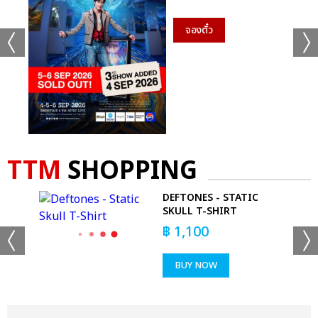
จองตั๋ว
TTM
SHOPPING
CE
DEFTONES - STATIC
SKULL T-SHIRT
฿
1,100
BUY NOW