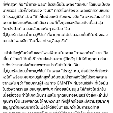
ที่พีคสุดๆ คือ “น้ำตาล-ฟิล์ม” โชว์สเต็ปในเพลง “ติดฝน” ได้แบบเป๊ะปัง
มากเวอร์ แล้วก็ถึงคิวของ “จิมมี่” ที่คว้าไมค์ร้อง 2 เพลงรักความหมาย
ดี “เธอ,คู่ชีวิต” ส่วน “ซี” ก็ไม่น้อยหน้าร้องเพลงฮิต “ดาวหางฮัลเลย์” ได้
เพราะทัชใจคนฟังเลยทีเดียว ก่อนที่ทั้งคู่จะขอหยิบเอาซิงเกิ้ลล่าสุด
“แกล้งป่วย” มาออดอ้อนแฟนๆ ต่อด้วย “จิม
มี่,ซี,มาร์ค,โอม,น้ำตาล,ฟิล์ม” ที่พาทุกคนไปม่วนจอยเต็มที่ในช่วงของ
เมดเล่ย์เพลงฮิต “คืนนี้ออกไหม,ลืมฮูดซิบ”
แล้วไปใจฟูกันต่อกับเซอร์ไพรส์พิเศษในเพลง “ภาพสุดท้าย” จาก “วิล
เลี่ยม” โดยมี “จิมมี่-ซี” ร่วมส่งผ่านความรู้สึกดีๆ ไปให้กับทุกคน ก่อน
จะถึงช่วงเวลาส่งท้ายภาพความประทับใจไปกับ “จิม
มี่,ซี,มาร์ค,โอม,น้ำตาล,ฟิล์ม” ในเพลง “ประตูวิเศษ, สิ่งมีชีวิตที่เรียกว่า
หัวใจ” พร้อมเผยความรู้สึกสุดตื้นตันจนมีน้ำตาหลังได้ดูโปรเจคพิเศษ
จากแฟนๆ ว่า “ขอบคุณผู้ใหญ่ทาง GMMTV ทีมงานซีรีส์ฯ ที่เชื่อมั่น
ในตัวพวกเรา และขอบคุณแฟนๆ ที่คอยสนับสนุน ให้กำลังใจ รักใน
เนื้อเรื่องจนทำให้เกิดเป็นกระแสในทุกตอนที่ออนแอร์ ซึ่งสิ่งเหล่านี้มี
คุณค่า เป็นแรงพลักดันให้กับพวกเรา ทั้งรู้สึกดีใจและมีความสุขมากๆ
สัญญาว่าจะพัฒนาต่อไปเพื่อให้ดียิ่งขึ้น” เรียกว่าเป็นการปิดท้าย