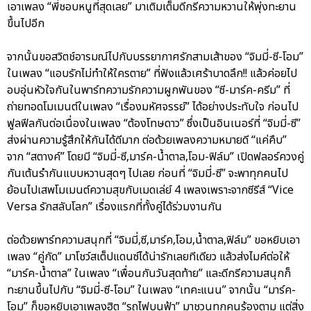
เอาเพลง “พี่ชอบหนูที่สุดเลย” มาเติมเต็มดีกรีความหวานให้พุ่งทะยาน
ขึ้นไปอีก
จากนั้นขอสวิตช์อารมณ์ไปกับบรรยากาศรักสามเส้าของ “จิมมี่-ซี-โอม”
ในเพลง “แอบรักไม่ทำให้ใครตาย” ที่ฟังแล้วเศร้าบาดลึก!! แล้วค่อยไป
อบอุ่นหัวใจกันในพาร์ทความรักความผูกพันของ “ซี-มาร์ค-ครีม” ที่
ถ่ายทอดโมเมนต์ในเพลง “เรื่องมหัศจรรย์” ได้อย่างประทับใจ ก่อนไป
ฟูลฟีลกันต่อเนื่องในเพลง “ต้องโทษดาว” ซึ่งเป็นอินเนอร์ที่ “จิมมี่-ซี”
ส่งผ่านความรู้สึกให้กันได้ดีมาก ต่อด้วยเพลงความหมายดี “แค่คืบ”
จาก “สตางค์” โดยมี “จิมมี่-ซี,มาร์ค-น้ำตาล,โอม-ฟิล์ม” เปิดฟลอร์ควงคู่
กันเต้นรำกันแบบหวานสุดๆ ไปเลย ก่อนที่ “จิมมี่-ซี” จะพาทุกคนไป
ย้อนไปเสพโมเมนต์ความสุขกับเมดเล่ย์ 4 เพลงเพราะจากซีรีส์ “Vice
Versa รักสลับโลก” เรื่องแรกที่ทั้งคู่ได้ร่วมงานกัน
ต่อด้วยพาร์ทความสนุกที่ “จิมมี่,ซี,มาร์ค,โอม,น้ำตาล,ฟิล์ม” ขอหยิบเอา
เพลง “คู่กัด” มาโชว์สเต็ปแดนซ์ได้น่ารักเลยทีเดียว แล้วส่งไมค์ต่อให้
“มาร์ค-น้ำตาล” ในเพลง “เพื่อนกันวันสุดท้าย” และดีกรีความสนุกก็
ทะยานขึ้นไปกับ “จิมมี่-ซี-โอม” ในเพลง “เทคะแนน” จากนั้น “มาร์ค-
โอม” ก็ขอหยิบเอาเพลงฮิต “รถไฟบนฟ้า” มาชวนทุกคนร้องตาม แต่สิ่ง