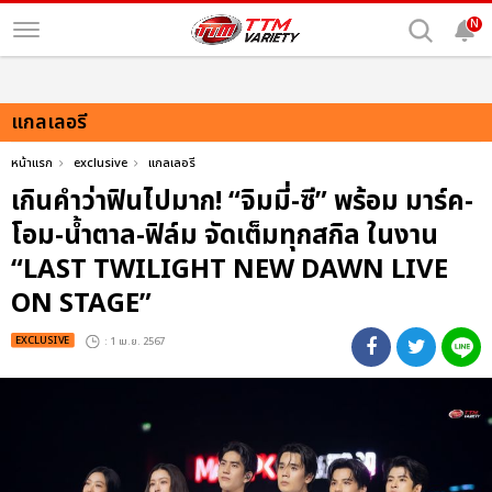
N
แกลเลอรี
หน้าแรก
exclusive
แกลเลอรี
เกินคำว่าฟินไปมาก! “จิมมี่-ซี” พร้อม มาร์ค-
โอม-น้ำตาล-ฟิล์ม จัดเต็มทุกสกิล ในงาน
“LAST TWILIGHT NEW DAWN LIVE
ON STAGE”
EXCLUSIVE
: 1 เม.ย. 2567