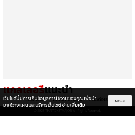
แกลเลอรี
แนะนำ
เว็บไซต์นี้มีการเก็บข้อมูลการใช้งานของคุณเพื่อนำ
เกี่ยวกับเรา
ติดต่อลงโฆษณา
ติดต่อเรา
ไม่ว่าจะวันนี้หรือวันไหน ก็จะยังภูมิใจ
ตกลง
มาใช้วางแผนและบริหารเว็บไซต์
อ่านเพิ่มเติม
ในตัว "แจบอม" เหมือนเดิม!
© 2026
THAITICKETMAJOR
All Rights Reserved.
ประมวลภาพ JA...
EXCLUSIVE
: 28