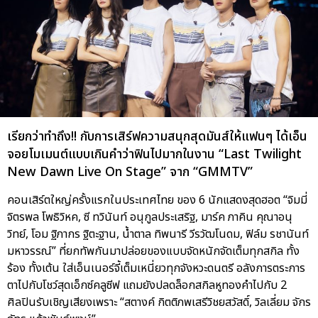
เรียกว่าทำถึง!! กับการเสิร์ฟความสนุกสุดมันส์ให้แฟนๆ ได้เอ็น
จอยโมเมนต์แบบเกินคำว่าฟินไปมากในงาน “Last Twilight
New Dawn Live On Stage” จาก “GMMTV”
คอนเสิร์ตใหญ่ครั้งแรกในประเทศไทย ของ 6 นักแสดงสุดฮอต “จิมมี่
จิตรพล โพธิวิหค, ซี ทวินันท์ อนุกูลประเสริฐ, มาร์ค ภาคิน คุณาอนุ
วิทย์, โอม ฐิภากร ฐิตะฐาน, น้ำตาล ทิพนารี วีรวัฒโนดม, ฟิล์ม รชานันท์
มหาวรรณ์” ที่ยกทัพกันมาปล่อยของแบบจัดหนักจัดเต็มทุกสกิล ทั้ง
ร้อง ทั้งเต้น ใส่เอ็นเนอร์จี้เต็มเหนี่ยวทุกจังหวะดนตรี อลังการตระการ
ตาไปกับโชว์สุดเอ็กซ์คลูซีฟ แถมยังปลดล็อกสกิลหูทองคำไปกับ 2
ศิลปินรับเชิญเสียงเพราะ “สตางค์ กิตติภพเสรีวิชยสวัสดิ์, วิลเลี่ยม จักร