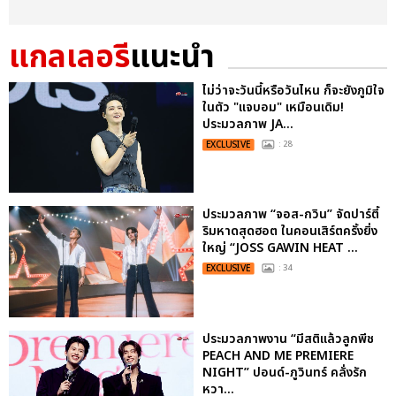
แกลเลอรี
แนะนำ
ไม่ว่าจะวันนี้หรือวันไหน ก็จะยังภูมิใจ
ในตัว "แจบอม" เหมือนเดิม!
ประมวลภาพ JA...
EXCLUSIVE
: 28
ประมวลภาพ “จอส-กวิน” จัดปาร์ตี้
ริมหาดสุดฮอต ในคอนเสิร์ตครั้งยิ่ง
ใหญ่ “JOSS GAWIN HEAT ...
EXCLUSIVE
: 34
ประมวลภาพงาน “มีสติแล้วลูกพีช
PEACH AND ME PREMIERE
NIGHT” ปอนด์-ภูวินทร์ คลั่งรัก
หวา...