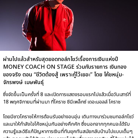
ผ่านไปแล้วสำหรับสุดยอดทอล์กโชว์เรื่องการเงินแห่งปี
MONEY COACH ON STAGE ร่วมกับรายการ เงินทอง
ของจริง ตอน “ชีวิตต้องสู้ เพราะกู้ไว้เยอะ” โดย โค้ชหนุ่ม-
จักรพงษ์ เมษพันธุ์
ซึ่งจัดขึ้นเป็นครั้งที่ 8 และเปิดการแสดงรอบแรกไปแล้วเมื่อวันเสาร์ที่
18 พฤศจิกายนที่ผ่านมา ที่โคราช ชีนีเพล็กซ์ เดอะมอลล์ โคราช
โดยมีชาวโคราชให้การต้อนรับอย่างอบอุ่น เดินทางมาร่วมชมทอล์กโชว์
และมาให้กำลังใจโค้ชหนุ่มกันอย่างคึกคัก ซึ่งนอกจากทุกคนจะได้รับ
ความรู้และวิธีแก้ปัญหาการเงินที่ทันยุคทันสมัยกลับบ้านไปแบบเต็มๆ