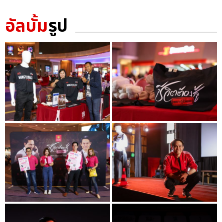
อัลบั้ม
รูป