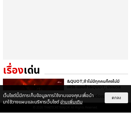
เรื่อง
เด่น
&QUOT;ถ้าไม่มีทุกคนก็คงไม่มี
เพิร์ธ-แซนต้า&QUOT; ประมวล
ภาพ เพิร์ธ-แซนต้า เปลี่ยน
เว็บไซต์นี้มีการเก็บข้อมูลการใช้งานของคุณเพื่อนำ
เกี่ยวกับเรา
ติดต่อลงโฆษณา
ติดต่อเรา
ฮอลล์ให...
ตกลง
มาใช้วางแผนและบริหารเว็บไซต์
อ่านเพิ่มเติม
EXCLUSIVE
: 34
© 2026
THAITICKETMAJOR
All Rights Reserved.
ไม่ว่าจะวันนี้หรือวันไหน ก็จะยังภูมิใจ
ในตัว &QUOT;แจบอม&QUOT;