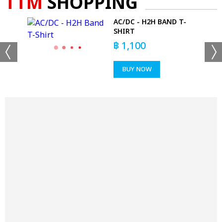
TTM
SHOPPING
-
AC/DC - H2H BAND T-
SHIRT
฿
1,100
BUY NOW