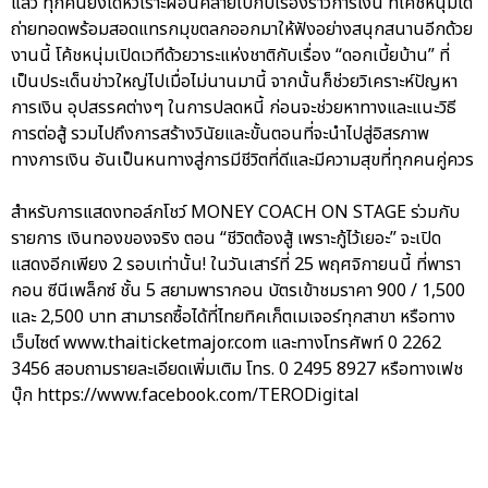
แล้ว ทุกคนยังได้หัวเราะผ่อนคลายไปกับเรื่องราวการเงิน ที่โค้ชหนุ่มได้
ถ่ายทอดพร้อมสอดแทรกมุขตลกออกมาให้ฟังอย่างสนุกสนานอีกด้วย
งานนี้ โค้ชหนุ่มเปิดเวทีด้วยวาระแห่งชาติกับเรื่อง “ดอกเบี้ยบ้าน” ที่
เป็นประเด็นข่าวใหญ่ไปเมื่อไม่นานมานี้ จากนั้นก็ช่วยวิเคราะห์ปัญหา
การเงิน อุปสรรคต่างๆ ในการปลดหนี้ ก่อนจะช่วยหาทางและแนะวิธี
การต่อสู้ รวมไปถึงการสร้างวินัยและขั้นตอนที่จะนำไปสู่อิสรภาพ
ทางการเงิน อันเป็นหนทางสู่การมีชีวิตที่ดีและมีความสุขที่ทุกคนคู่ควร
สำหรับการแสดงทอล์กโชว์ MONEY COACH ON STAGE ร่วมกับ
รายการ เงินทองของจริง ตอน “ชีวิตต้องสู้ เพราะกู้ไว้เยอะ” จะเปิด
แสดงอีกเพียง 2 รอบเท่านั้น! ในวันเสาร์ที่ 25 พฤศจิกายนนี้ ที่พารา
กอน ซีนีเพล็กซ์ ชั้น 5 สยามพารากอน บัตรเข้าชมราคา 900 / 1,500
และ 2,500 บาท สามารถซื้อได้ที่ไทยทิคเก็ตเมเจอร์ทุกสาขา หรือทาง
เว็บไซต์ www.thaiticketmajor.com และทางโทรศัพท์ 0 2262
3456 สอบถามรายละเอียดเพิ่มเติม โทร. 0 2495 8927 หรือทางเฟช
บุ๊ก https://www.facebook.com/TERODigital