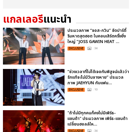
แกลเลอรี
แนะนำ
ประมวลภาพ “จอส-กวิน” จัดปาร์ตี้
ริมหาดสุดฮอต ในคอนเสิร์ตครั้งยิ่ง
ใหญ่ “JOSS GAWIN HEAT ...
EXCLUSIVE
: 34
“ช่วงเวลาที่ไม่ได้เจอกันพิสูจน์แล้วว่า
รักแท้จะไม่มีวันจางหาย” ประมวล
ภาพ JAEHYUN กับแฟน...
EXCLUSIVE
: 10
"ถ้าไม่มีทุกคนก็คงไม่มีเพิร์ธ-
แซนต้า" ประมวลภาพ เพิร์ธ-แซนต้า
เปลี่ยนฮอลล์ให...
EXCLUSIVE
: 34