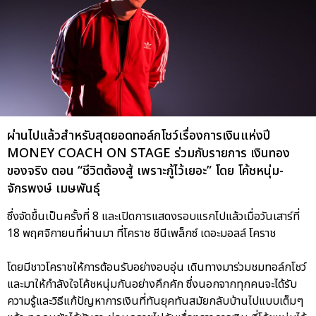
ผ่านไปแล้วสำหรับสุดยอดทอล์กโชว์เรื่องการเงินแห่งปี
MONEY COACH ON STAGE ร่วมกับรายการ เงินทอง
ของจริง ตอน “ชีวิตต้องสู้ เพราะกู้ไว้เยอะ” โดย โค้ชหนุ่ม-
จักรพงษ์ เมษพันธุ์
ซึ่งจัดขึ้นเป็นครั้งที่ 8 และเปิดการแสดงรอบแรกไปแล้วเมื่อวันเสาร์ที่
18 พฤศจิกายนที่ผ่านมา ที่โคราช ชีนีเพล็กซ์ เดอะมอลล์ โคราช
โดยมีชาวโคราชให้การต้อนรับอย่างอบอุ่น เดินทางมาร่วมชมทอล์กโชว์
และมาให้กำลังใจโค้ชหนุ่มกันอย่างคึกคัก ซึ่งนอกจากทุกคนจะได้รับ
ความรู้และวิธีแก้ปัญหาการเงินที่ทันยุคทันสมัยกลับบ้านไปแบบเต็มๆ