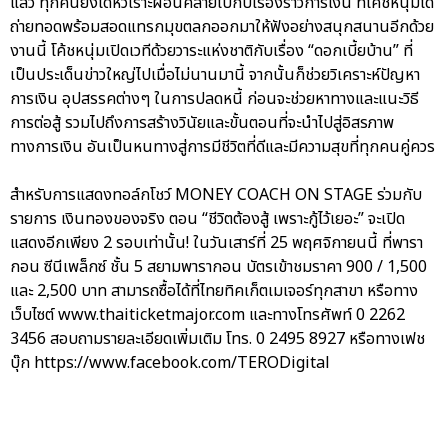
แล้ว ทุกคนยังได้หัวเราะผ่อนคลายไปกับเรื่องราวการเงิน ที่โค้ชหนุ่มได้
ถ่ายทอดพร้อมสอดแทรกมุขตลกออกมาให้ฟังอย่างสนุกสนานอีกด้วย
งานนี้ โค้ชหนุ่มเปิดเวทีด้วยวาระแห่งชาติกับเรื่อง “ดอกเบี้ยบ้าน” ที่
เป็นประเด็นข่าวใหญ่ไปเมื่อไม่นานมานี้ จากนั้นก็ช่วยวิเคราะห์ปัญหา
การเงิน อุปสรรคต่างๆ ในการปลดหนี้ ก่อนจะช่วยหาทางและแนะวิธี
การต่อสู้ รวมไปถึงการสร้างวินัยและขั้นตอนที่จะนำไปสู่อิสรภาพ
ทางการเงิน อันเป็นหนทางสู่การมีชีวิตที่ดีและมีความสุขที่ทุกคนคู่ควร
สำหรับการแสดงทอล์กโชว์ MONEY COACH ON STAGE ร่วมกับ
รายการ เงินทองของจริง ตอน “ชีวิตต้องสู้ เพราะกู้ไว้เยอะ” จะเปิด
แสดงอีกเพียง 2 รอบเท่านั้น! ในวันเสาร์ที่ 25 พฤศจิกายนนี้ ที่พารา
กอน ซีนีเพล็กซ์ ชั้น 5 สยามพารากอน บัตรเข้าชมราคา 900 / 1,500
และ 2,500 บาท สามารถซื้อได้ที่ไทยทิคเก็ตเมเจอร์ทุกสาขา หรือทาง
เว็บไซต์ www.thaiticketmajor.com และทางโทรศัพท์ 0 2262
3456 สอบถามรายละเอียดเพิ่มเติม โทร. 0 2495 8927 หรือทางเฟช
บุ๊ก https://www.facebook.com/TERODigital