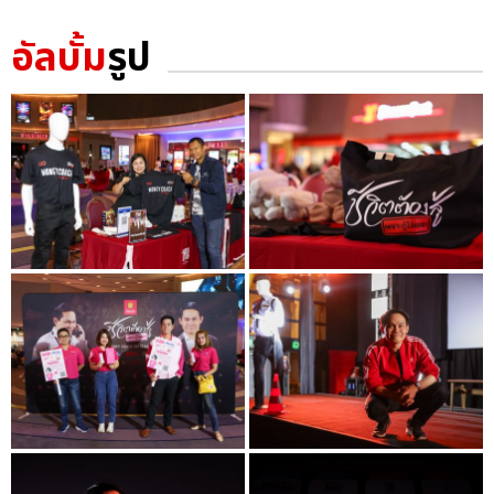
อัลบั้ม
รูป