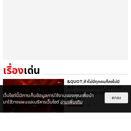
เรื่อง
เด่น
&QUOT;ถ้าไม่มีทุกคนก็คงไม่มี
เพิร์ธ-แซนต้า&QUOT; ประมวล
ภาพ เพิร์ธ-แซนต้า เปลี่ยน
เว็บไซต์นี้มีการเก็บข้อมูลการใช้งานของคุณเพื่อนำ
ฮอลล์ให...
ตกลง
มาใช้วางแผนและบริหารเว็บไซต์
อ่านเพิ่มเติม
EXCLUSIVE
: 34
ไม่ว่าจะวันนี้หรือวันไหน ก็จะยังภูมิใจ
ในตัว &QUOT;แจบอม&QUOT;