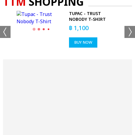
TTM
SHOPPING
 -
TUPAC - TRUST
LE
NOBODY T-SHIRT
฿
1,100
BUY NOW