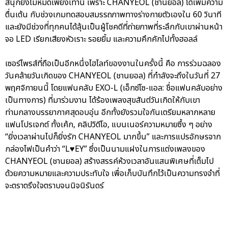
สนุกยังไม่หมดเพียงเท่านี้ เพราะ CHANYEOL (ชานยอล) ได้เพิ่มความ
ตื่นเต้น กับช่วงเกมทดสอบสมรรถภาพทางร่างกายตัวเองใน 60 วินาที
และยังมีช่วงที่ทุกคนได้ลุ้นเป็นผู้โชคดีที่ถ่ายภาพที่ระลึกกับเขาผ่านหน้า
จอ LED เรียกเสียงหัวเราะ รอยยิ้ม และความคึกคักไปทั้งฮอลล์
เซอร์ไพรส์ที่ถือเป็นอีกหนึ่งไฮไลท์ของงานในครั้งนี้ คือ การร่วมฉลอง
วันคล้ายวันเกิดของ CHANYEOL (ชานยอล) ที่กำลังจะถึงในวันที่ 27
พฤศจิกายนนี้ โดยแฟนคลับ EXO-L (เอ็กซ์โซ-แอล: ชื่อแฟนคลับอย่าง
เป็นทางการ) ที่มาร่วมงาน ได้ร้องเพลงสุขสันต์วันเกิดให้กับเขา
ท่ามกลางบรรยากาศสุดอบอุ่น อีกทั้งยังรวมใจกันเตรียมหลากหลาย
แฟนโปรเจกต์ ทั้งเค้ก, คลิปวิดีโอ, แบนเนอร์ความหมายซึ้ง ๆ อย่าง
“ยิ่งเวลาผ่านไปก็ยิ่งรัก CHANYEOL มากขึ้น” และการแปรอักษรจาก
กล่องไฟเป็นคำว่า “L♥EY” ซึ่งเป็นนามแฝงในการแต่งเพลงของ
CHANYEOL (ชานยอล) สร้างสรรค์ห้วงเวลาอันแสนพิเศษที่เต็มไป
ด้วยความหมายและความประทับใจ เพื่อเก็บบันทึกไว้เป็นความทรงจำที่
จะตราตรึงใจตราบจนนิจนิรันดร์