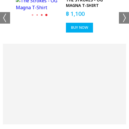
THE STROKES - OG
E
MAGNA T-SHIRT
฿
1,100
BUY NOW