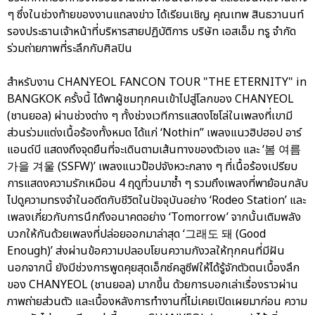
ๆ ซึ่งในช่วงท้ายของงานแถลงข่าว ได้เรียนเชิญ คุณเทพ สินธวานนท์
รองประธานเจ้าหน้าที่บริหารสายปฏิบัติการ บริษัท เอสเอ็ม ทรู จำกัด
ร่วมถ่ายภาพที่ระลึกกับศิลปิน
สำหรับงาน CHANYEOL FANCON TOUR "THE ETERNITY" in
BANGKOK ครั้งนี้ ได้พาผู้ชมทุกคนเข้าไปสู่โลกของ CHANYEOL
(ชานยอล) ผ่านช่วงต่าง ๆ ทั้งช่วงเวทีการแสดงโซโล่ในเพลงที่เขามี
ส่วนร่วมแต่งเนื้อร้องทั้งหมด ได้แก่ ‘Nothin’’ เพลงแนวฮิปฮอป อาร์
แอนด์บี แสดงถึงจุดยืนที่จะเดินตามเส้นทางของตัวเอง และ ‘봄 여름
가을 겨울 (SSFW)’ เพลงแนวป๊อปจังหวะกลาง ๆ ที่เนื้อร้องเปรียบ
การแสดงความรักเหมือน 4 ฤดูที่วนมาซ้ำ ๆ รวมถึงเพลงที่พาย้อนกลับ
ไปดูความทรงจำในอดีตกับชีวิตในปัจจุบันอย่าง ‘Rodeo Station’ และ
เพลงเกี่ยวกับการนึกถึงอนาคตอย่าง ‘Tomorrow’ จากนั้นเติมพลัง
บวกให้กันด้วยเพลงที่ปล่อยออกมาล่าสุด ‘그래도 돼 (Good
Enough)’ ส่งผ่านข้อความปลอบโยนความกังวลให้ทุกคนที่มีฝัน
นอกจากนี้ ยังมีช่วงการพูดคุยสุดเอ็กซ์คลูซีฟให้ได้รู้จักตัวตนเบื้องลึก
ของ CHANYEOL (ชานยอล) มากขึ้น ด้วยการบอกเล่าเรื่องราวผ่าน
ภาพถ่ายส่วนตัว และเบื้องหลังการทำงานที่ไม่เคยเปิดเผยมาก่อน ความ