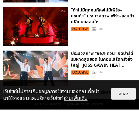
"ถ้าไม่มีทุกคนก็คงไม่มีเพิร์ธ-
แซนต้า" ประมวลภาพ เพิร์ธ-แซนต้า
เปลี่ยนฮอลล์ให...
EXCLUSIVE
: 34
ประมวลภาพ “จอส-กวิน” จัดปาร์ตี้
ริมหาดสุดฮอต ในคอนเสิร์ตครั้งยิ่ง
ใหญ่ “JOSS GAWIN HEAT ...
EXCLUSIVE
: 34
เว็บไซต์นี้มีการเก็บข้อมูลการใช้งานของคุณเพื่อนำ
เกี่ยวกับเรา
ติดต่อลงโฆษณา
ติดต่อเรา
ตกลง
มาใช้วางแผนและบริหารเว็บไซต์
อ่านเพิ่มเติม
© 2026
THAITICKETMAJOR
All Rights Reserved.