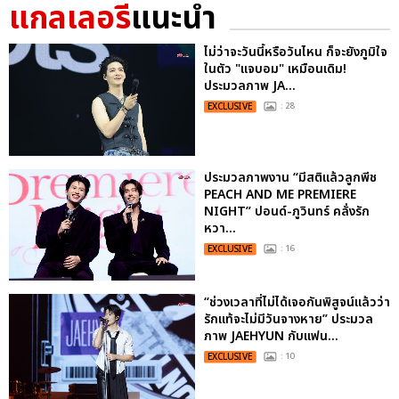
แกลเลอรี
แนะนำ
ไม่ว่าจะวันนี้หรือวันไหน ก็จะยังภูมิใจ
ในตัว "แจบอม" เหมือนเดิม!
ประมวลภาพ JA...
EXCLUSIVE
: 28
ประมวลภาพงาน “มีสติแล้วลูกพีช
PEACH AND ME PREMIERE
NIGHT” ปอนด์-ภูวินทร์ คลั่งรัก
หวา...
EXCLUSIVE
: 16
“ช่วงเวลาที่ไม่ได้เจอกันพิสูจน์แล้วว่า
รักแท้จะไม่มีวันจางหาย” ประมวล
ภาพ JAEHYUN กับแฟน...
EXCLUSIVE
: 10