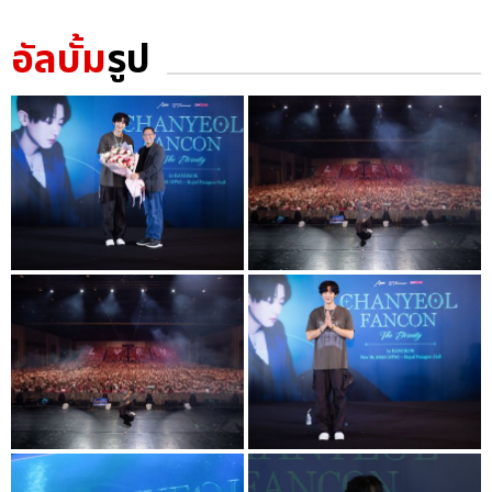
อัลบั้ม
รูป