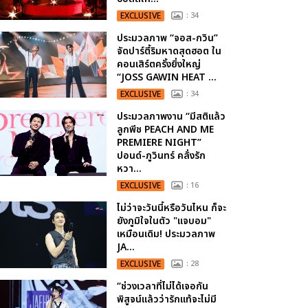
EXCLUSIVE
: 34
ประมวลภาพ “จอส-กวิน”
จัดปาร์ตี้ริมหาดสุดฮอต ใน
คอนเสิร์ตครั้งยิ่งใหญ่
“JOSS GAWIN HEAT ...
EXCLUSIVE
: 34
ประมวลภาพงาน “มีสติแล้ว
ลูกพีช PEACH AND ME
PREMIERE NIGHT”
ปอนด์-ภูวินทร์ คลั่งรัก
หวา...
EXCLUSIVE
: 16
ไม่ว่าจะวันนี้หรือวันไหน ก็จะ
ยังภูมิใจในตัว "แจบอม"
เหมือนเดิม! ประมวลภาพ
JA...
EXCLUSIVE
: 28
“ช่วงเวลาที่ไม่ได้เจอกัน
พิสูจน์แล้วว่ารักแท้จะไม่มี