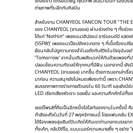
แถลงข่าว ได้เรียนเชิญ คุณเทพ สินธวานนท์ รองประธานเ
ถ่ายภาพที่ระลึกกับศิลปิน
สำหรับงาน CHANYEOL FANCON TOUR "THE ETERNI
ของ CHANYEOL (ชานยอล) ผ่านช่วงต่าง ๆ ทั้งช่วงเวท
ได้แก่ ‘Nothin’’ เพลงแนวฮิปฮอป อาร์แอนด์บี แส
(SSFW)’ เพลงแนวป๊อปจังหวะกลาง ๆ ที่เนื้อร้องเปรี
ย้อนกลับไปดูความทรงจำในอดีตกับชีวิตในปัจจุบันอย
‘Tomorrow’ จากนั้นเติมพลังบวกให้กันด้วยเพลงที
ปลอบโยนความกังวลให้ทุกคนที่มีฝัน นอกจากนี้ ยังมีช่ว
CHANYEOL (ชานยอล) มากขึ้น ด้วยการบอกเล่าเรื่องร
มาก่อน ความสนุกยังไม่หมดเพียงเท่านี้ เพราะ CHAN
สมรรถภาพทางร่างกายตัวเองใน 60 วินาที และยังมีช่วงที
LED เรียกเสียงหัวเราะ รอยยิ้ม และความคึกคักไปทั้งฮ
เซอร์ไพรส์ที่ถือเป็นอีกหนึ่งไฮไลท์ของงานในครั้งนี
กำลังจะถึงในวันที่ 27 พฤศจิกายนนี้ โดยแฟนคลับ EX
ได้ร้องเพลงสุขสันต์วันเกิดให้กับเขาท่ามกลางบรรยา
ทั้งเค้ก, คลิปวิดีโอ, แบนเนอร์ความหมายซึ้ง ๆ อย่า