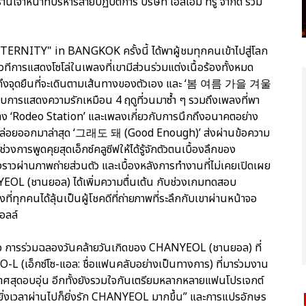
จ้าหน้าที่บริหารสายปฏิบัติการ บริษัท เอสเอ็ม ทรู จำกัด ร่วม
TY" in BANGKOK ครั้งนี้ ได้พาผู้ชมทุกคนเข้าไปสู่โลก
ีการแสดงโซโล่ในเพลงที่เขามีส่วนร่วมแต่งเนื้อร้องทั้งหมด
ดงถึงจุดยืนที่จะเดินตามเส้นทางของตัวเอง และ ‘봄 여름 가을 겨울
ยบการแสดงความรักเหมือน 4 ฤดูที่วนมาซ้ำ ๆ รวมถึงเพลงที่พา
่าง ‘Rodeo Station’ และเพลงเกี่ยวกับการนึกถึงอนาคตอย่าง
่ปล่อยออกมาล่าสุด ‘그래도 돼 (Good Enough)’ ส่งผ่านข้อความ
งการพูดคุยสุดเอ็กซ์คลูซีฟให้ได้รู้จักตัวตนเบื้องลึกของ
าวผ่านภาพถ่ายส่วนตัว และเบื้องหลังการทำงานที่ไม่เคยเปิดเผย
YEOL (ชานยอล) ได้เพิ่มความตื่นเต้น กับช่วงเกมทดสอบ
่ทุกคนได้ลุ้นเป็นผู้โชคดีที่ถ่ายภาพที่ระลึกกับเขาผ่านหน้าจอ
อลล์
้ คือ การร่วมฉลองวันคล้ายวันเกิดของ CHANYEOL (ชานยอล) ที่
O-L (เอ็กซ์โซ-แอล: ชื่อแฟนคลับอย่างเป็นทางการ) ที่มาร่วมงาน
กาศสุดอบอุ่น อีกทั้งยังรวมใจกันเตรียมหลากหลายแฟนโปรเจกต์
ง “ยิ่งเวลาผ่านไปก็ยิ่งรัก CHANYEOL มากขึ้น” และการแปรอักษร