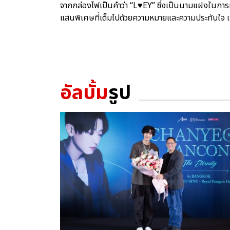
จากกล่องไฟเป็นคำว่า “L♥EY” ซึ่งเป็นนามแฝงในก
แสนพิเศษที่เต็มไปด้วยความหมายและความประทับใจ เพื
อัลบั้ม
รูป