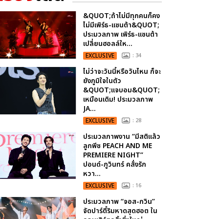
&QUOT;ถ้าไม่มีทุกคนก็คง
ไม่มีเพิร์ธ-แซนต้า&QUOT;
ประมวลภาพ เพิร์ธ-แซนต้า
เปลี่ยนฮอลล์ให...
EXCLUSIVE
: 34
ไม่ว่าจะวันนี้หรือวันไหน ก็จะ
ยังภูมิใจในตัว
&QUOT;แจบอม&QUOT;
เหมือนเดิม! ประมวลภาพ
JA...
EXCLUSIVE
: 28
ประมวลภาพงาน “มีสติแล้ว
ลูกพีช PEACH AND ME
PREMIERE NIGHT”
ปอนด์-ภูวินทร์ คลั่งรัก
หวา...
EXCLUSIVE
: 16
ประมวลภาพ “จอส-กวิน”
จัดปาร์ตี้ริมหาดสุดฮอต ใน