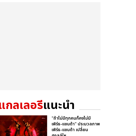
แกลเลอรี
แนะนำ
"ถ้าไม่มีทุกคนก็คงไม่มี
เพิร์ธ-แซนต้า" ประมวลภาพ
เพิร์ธ-แซนต้า เปลี่ยน
ฮอลล์ให...