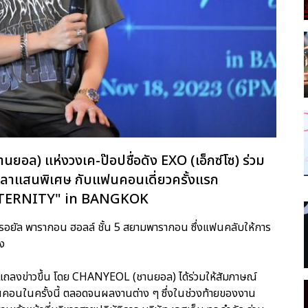
) แห่งวงเค-ป๊อปชื่อดัง EXO (เอ็กซ์โซ) ร่วม
เวลาแสนพิเศษ กับแฟนคอนเดี่ยวครั้งแรก
TERNITY" in BANGKOK
 รอยัล พารากอน ฮอลล์ ชั้น 5 สยามพารากอน ซึ่งแฟนคลับให้การ
่ง
ถลงข่าวขึ้น โดย CHANYEOL (ชานยอล) ได้ร่วมให้สัมภาษณ์
คอนในครั้งนี้ ตลอดจนผลงานต่าง ๆ ซึ่งในช่วงท้ายของงาน