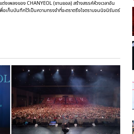
ารแต่งเพลงของ CHANYEOL (ชานยอล) สร้างสรรค์ห้วงเวลาอัน
่อเก็บบันทึกไว้เป็นความทรงจำที่จะตราตรึงใจตราบจนนิจนิรันดร์