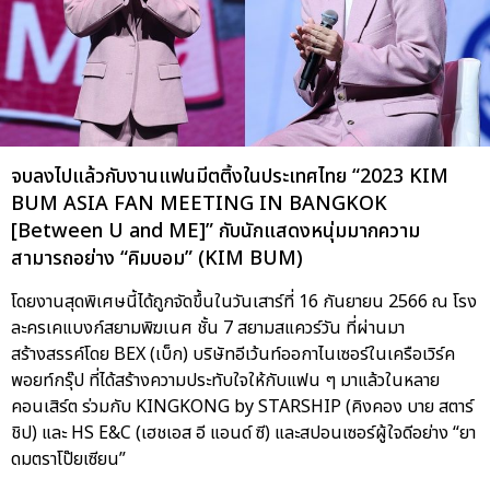
จบลงไปแล้วกับงานแฟนมีตติ้งในประเทศไทย “2023 KIM
BUM ASIA FAN MEETING IN BANGKOK
[Between U and ME]” กับนักแสดงหนุ่มมากความ
สามารถอย่าง “คิมบอม” (KIM BUM)
โดยงานสุดพิเศษนี้ได้ถูกจัดขึ้นในวันเสาร์ที่ 16 กันยายน 2566 ณ โรง
ละครเคแบงก์สยามพิฆเนศ ชั้น 7 สยามสแควร์วัน ที่ผ่านมา
สร้างสรรค์โดย BEX (เบ็ก) บริษัทอีเว้นท์ออกาไนเซอร์ในเครือเวิร์ค
พอยท์กรุ๊ป ที่ได้สร้างความประทับใจให้กับแฟน ๆ มาแล้วในหลาย
คอนเสิร์ต ร่วมกับ KINGKONG by STARSHIP (คิงคอง บาย สตาร์
ชิป) และ HS E&C (เฮชเอส อี แอนด์ ซี) และสปอนเซอร์ผู้ใจดีอย่าง “ยา
ดมตราโป๊ยเซียน”