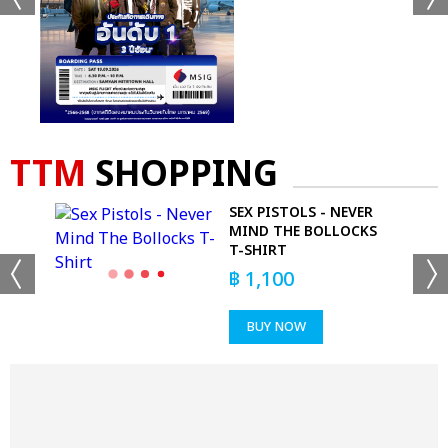
TTM
SHOPPING
SEX PISTOLS - NEVER
GS
MIND THE BOLLOCKS
T-SHIRT
฿
1,100
BUY NOW