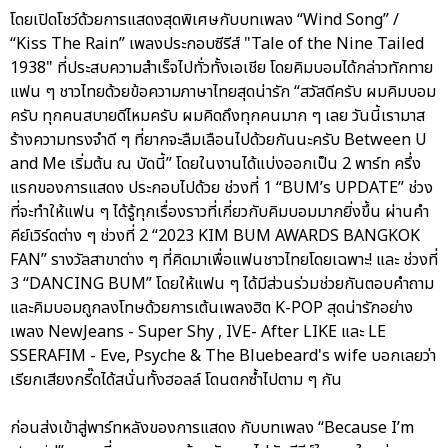
โดยเปิดโชว์ด้วยการแสดงสุดพิเศษกับบทเพลง “Wind Song” /
“Kiss The Rain” เพลงประกอบซีรีส์ "Tale of the Nine Tailed
1938" ที่ประสบความสำเร็จไปทั่วทั้งเอเชีย โดยคิมบอมได้กล่าวทักทาย
แฟน ๆ ชาวไทยด้วยข้อความภาษาไทยสุดน่ารัก “สวัสดีครับ ผมคิมบอม
ครับ ทุกคนสบายดีไหมครับ ผมคิดถึงทุกคนมาก ๆ เลย วันนี้เรามาส
ร้างความทรงจำดี ๆ ที่ยากจะลืมเลือนไปด้วยกันนะครับ Between U
and Me เริ่มต้น ณ บัดนี้” โดยในงานได้แบ่งออกเป็น 2 พาร์ท ครึ่ง
แรกของการแสดง ประกอบไปด้วย ช่วงที่ 1 “BUM’s UPDATE” ช่วง
ที่จะทำให้แฟน ๆ ได้รู้ทุกเรื่องราวที่เกี่ยวกับคิมบอมมากยิ่งขึ้น ผ่านคำ
คีย์เวิร์ดต่าง ๆ ช่วงที่ 2 “2023 KIM BUM AWARDS BANGKOK
FAN” รางวัลสาขาต่าง ๆ ที่คิดมาเพื่อแฟนชาวไทยโดยเฉพาะ! และ ช่วงที่
3 “DANCING BUM” โดยให้แฟน ๆ ได้มีส่วนร่วมช่วยกันตอบคำถาม
และคิมบอมถูกลงโทษด้วยการเต้นเพลงฮิต K-POP สุดน่ารักอย่าง
เพลง NewJeans - Super Shy , IVE- After LIKE และ LE
SSERAFIM - Eve, Psyche & The Bluebeard's wife บอกเลยว่า
เรียกเสียงกรี๊ดได้สนั่นทั้งฮอลล์ โดนตกซ้ำไปตาม ๆ กัน
ก่อนส่งเข้าสู่พาร์ทหลังของการแสดง กับบทเพลง “Because I’m