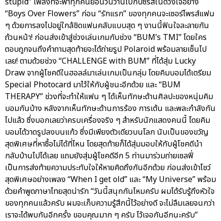
stupid” เพลงที่จะพาทุกคนย้อนวันวานไปกับซีรีส์ในดวงใจอย่าง
“Boys Over Flowers” ก่อน “รักแรก” ของทุกคนจะเซอร์ไพรส์แฟน
ๆ ด้วยการลงไปอยู่ใกล้ชิดแฟนคลับแบบสุด ๆ งานนี้ฟินใจละลายกัน
ถ้วนหน้า! ก่อนส่งเข้าสู่ช่วงเล่นเกมกับช่วง “BUM’s TMI” โดยใคร
ตอบถูกจนถึงคำถามสุดท้ายจะได้ถ่ายรูป Polaroid พร้อมลายเซ็นไป
เลย! ตามด้วยช่วง “CHALLENGE with BUM” ที่ได้สุ่ม Lucky
Draw จากผู้โชคดีในฮอลล์มาเล่นเกมเป็นกลุ่ม โดยคิมบอมได้เตรียม
Special Photocard มาไว้ให้กับผู้ชนะอีกด้วย และ “BUM
THERAPY” ช่วงที่จะทำให้แฟน ๆ ได้เห็นทักษะด้านศิลปะของหนุ่มคิม
บอมกันบ้าง หลังจากเห็นทักษะด้านการร้อง การเต้น และพละกำลังกัน
ไปแล้ว ซึ่งบอกเลยว่าครบเครื่องจริง ๆ สำหรับนักแสดงคนนี้ โดยคิม
บอมได้วาดรูปลงบนแก้ว ซึ่งมีเพียงตัวเดียวบนโลก นับเป็นของขวัญ
สุดพิเศษที่หาซื้อไม่ได้ที่ไหน โดยสุดท้ายก็ได้สุ่มมอบให้กับผู้โชคดีนำ
กลับบ้านไปได้เลย แถมยังสุ่มผู้โชคดีอีก 5 ท่านมาร่วมถ่ายเซลฟี่
เป็นการส่งท้ายความประทับใจให้หายคิดถึงกันอีกด้วย ก่อนส่งเข้าโชว์
สุดพิเศษอย่างเพลง “When I get old” และ “My Universe” พร้อม
ด้วยคำพูดภาษาไทยสุดน่ารัก “วันนี้สนุกกันไหมครับ ผมได้รับรู้ถึงหัวใจ
ของทุกคนแล้วครับ ผมจะเก็บความรู้สึกนี้ไว้อย่างดี จะไม่ลืมเลยจนกว่า
เราจะได้พบกันอีกครั้ง ขอบคุณมาก ๆ ครับ ไว้เจอกันอีกนะครับ”