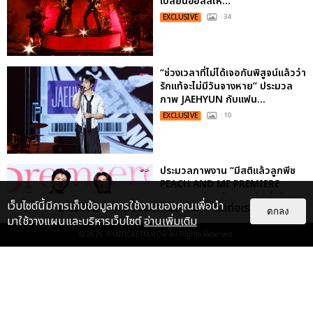
เปลี่ยนฮอลล์ให...
EXCLUSIVE
: 34
“ช่วงเวลาที่ไม่ได้เจอกันพิสูจน์แล้วว่า
รักแท้จะไม่มีวันจางหาย” ประมวล
ภาพ JAEHYUN กับแฟน...
EXCLUSIVE
: 10
ประมวลภาพงาน “มีสติแล้วลูกพีช
PEACH AND ME PREMIERE
NIGHT” ปอนด์-ภูวินทร์ คลั่งรัก
เว็บไซต์นี้มีการเก็บข้อมูลการใช้งานของคุณเพื่อนำ
เกี่ยวกับเรา
ติดต่อลงโฆษณา
ติดต่อเรา
หวา...
ตกลง
มาใช้วางแผนและบริหารเว็บไซต์
อ่านเพิ่มเติม
EXCLUSIVE
: 16
© 2026
THAITICKETMAJOR
All Rights Reserved.
ประมวลภาพ “จอส-กวิน” จัดปาร์ตี้
ริมหาดสุดฮอต ในคอนเสิร์ตครั้งยิ่ง
ใหญ่ “JOSS GAWIN HEAT ...
EXCLUSIVE
: 34