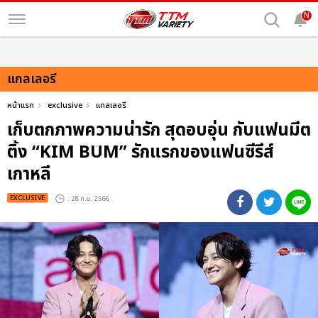
N
แกลเลอรี
หน้าแรก
exclusive
แกลเลอรี
เก็บตกภาพความน่ารัก สุดอบอุ่น กับแฟนมีต
ติ้ง “KIM BUM” รักแรกของแฟนซีรีส์
เกาหลี
EXCLUSIVE
: 28 ก.ย. 2566