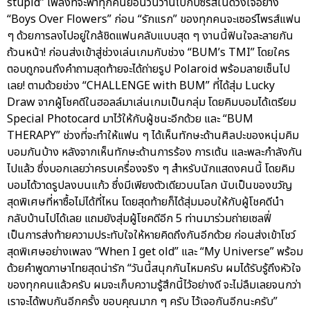
stupid” เพลงที่จะพาทุกคนย้อนวันวานไปกับซีรีส์ในดวงใจอย่าง
“Boys Over Flowers” ก่อน “รักแรก” ของทุกคนจะเซอร์ไพรส์แฟน
ๆ ด้วยการลงไปอยู่ใกล้ชิดแฟนคลับแบบสุด ๆ งานนี้ฟินใจละลายกัน
ถ้วนหน้า! ก่อนส่งเข้าสู่ช่วงเล่นเกมกับช่วง “BUM’s TMI” โดยใคร
ตอบถูกจนถึงคำถามสุดท้ายจะได้ถ่ายรูป Polaroid พร้อมลายเซ็นไป
เลย! ตามด้วยช่วง “CHALLENGE with BUM” ที่ได้สุ่ม Lucky
Draw จากผู้โชคดีในฮอลล์มาเล่นเกมเป็นกลุ่ม โดยคิมบอมได้เตรียม
Special Photocard มาไว้ให้กับผู้ชนะอีกด้วย และ “BUM
THERAPY” ช่วงที่จะทำให้แฟน ๆ ได้เห็นทักษะด้านศิลปะของหนุ่มคิม
บอมกันบ้าง หลังจากเห็นทักษะด้านการร้อง การเต้น และพละกำลังกัน
ไปแล้ว ซึ่งบอกเลยว่าครบเครื่องจริง ๆ สำหรับนักแสดงคนนี้ โดยคิม
บอมได้วาดรูปลงบนแก้ว ซึ่งมีเพียงตัวเดียวบนโลก นับเป็นของขวัญ
สุดพิเศษที่หาซื้อไม่ได้ที่ไหน โดยสุดท้ายก็ได้สุ่มมอบให้กับผู้โชคดีนำ
กลับบ้านไปได้เลย แถมยังสุ่มผู้โชคดีอีก 5 ท่านมาร่วมถ่ายเซลฟี่
เป็นการส่งท้ายความประทับใจให้หายคิดถึงกันอีกด้วย ก่อนส่งเข้าโชว์
สุดพิเศษอย่างเพลง “When I get old” และ “My Universe” พร้อม
ด้วยคำพูดภาษาไทยสุดน่ารัก “วันนี้สนุกกันไหมครับ ผมได้รับรู้ถึงหัวใจ
ของทุกคนแล้วครับ ผมจะเก็บความรู้สึกนี้ไว้อย่างดี จะไม่ลืมเลยจนกว่า
เราจะได้พบกันอีกครั้ง ขอบคุณมาก ๆ ครับ ไว้เจอกันอีกนะครับ”