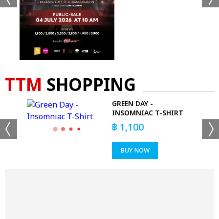
TTM
SHOPPING
S -
GREEN DAY -
INSOMNIAC T-SHIRT
฿
1,100
BUY NOW