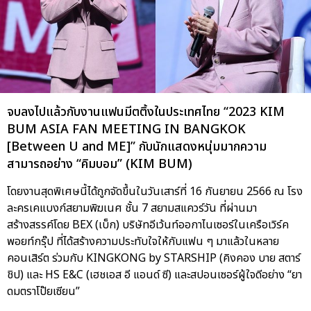
จบลงไปแล้วกับงานแฟนมีตติ้งในประเทศไทย “2023 KIM
BUM ASIA FAN MEETING IN BANGKOK
[Between U and ME]” กับนักแสดงหนุ่มมากความ
สามารถอย่าง “คิมบอม” (KIM BUM)
โดยงานสุดพิเศษนี้ได้ถูกจัดขึ้นในวันเสาร์ที่ 16 กันยายน 2566 ณ โรง
ละครเคแบงก์สยามพิฆเนศ ชั้น 7 สยามสแควร์วัน ที่ผ่านมา
สร้างสรรค์โดย BEX (เบ็ก) บริษัทอีเว้นท์ออกาไนเซอร์ในเครือเวิร์ค
พอยท์กรุ๊ป ที่ได้สร้างความประทับใจให้กับแฟน ๆ มาแล้วในหลาย
คอนเสิร์ต ร่วมกับ KINGKONG by STARSHIP (คิงคอง บาย สตาร์
ชิป) และ HS E&C (เฮชเอส อี แอนด์ ซี) และสปอนเซอร์ผู้ใจดีอย่าง “ยา
ดมตราโป๊ยเซียน”