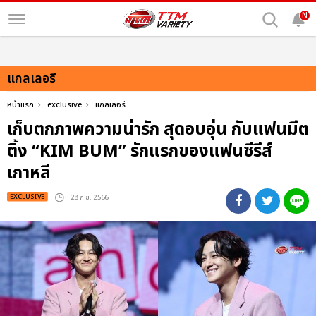
N
แกลเลอรี
หน้าแรก
exclusive
แกลเลอรี
เก็บตกภาพความน่ารัก สุดอบอุ่น กับแฟนมีต
ติ้ง “KIM BUM” รักแรกของแฟนซีรีส์
เกาหลี
EXCLUSIVE
: 28 ก.ย. 2566