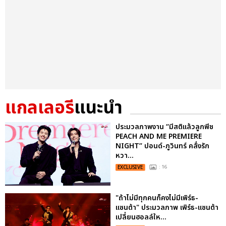
แกลเลอรี
แนะนำ
ประมวลภาพงาน “มีสติแล้วลูกพีช
PEACH AND ME PREMIERE
NIGHT” ปอนด์-ภูวินทร์ คลั่งรัก
หวา...
EXCLUSIVE
: 16
"ถ้าไม่มีทุกคนก็คงไม่มีเพิร์ธ-
แซนต้า" ประมวลภาพ เพิร์ธ-แซนต้า
เปลี่ยนฮอลล์ให...