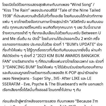
โดยเปิดโชว์ด้วยการแสดงสุดพิเศษกับบทเพลง “Wind Song” /
“Kiss The Rain” เพลงประกอบซีรีส์ "Tale of the Nine Tailed
1938" ที่ประสบความสำเร็จไปทั่วทั้งเอเชีย โดยคิมบอมได้กล่าวทักทาย
แฟน ๆ ชาวไทยด้วยข้อความภาษาไทยสุดน่ารัก “สวัสดีครับ ผมคิมบอม
ครับ ทุกคนสบายดีไหมครับ ผมคิดถึงทุกคนมาก ๆ เลย วันนี้เรามาส
ร้างความทรงจำดี ๆ ที่ยากจะลืมเลือนไปด้วยกันนะครับ Between U
and Me เริ่มต้น ณ บัดนี้” โดยในงานได้แบ่งออกเป็น 2 พาร์ท ครึ่ง
แรกของการแสดง ประกอบไปด้วย ช่วงที่ 1 “BUM’s UPDATE” ช่วง
ที่จะทำให้แฟน ๆ ได้รู้ทุกเรื่องราวที่เกี่ยวกับคิมบอมมากยิ่งขึ้น ผ่านคำ
คีย์เวิร์ดต่าง ๆ ช่วงที่ 2 “2023 KIM BUM AWARDS BANGKOK
FAN” รางวัลสาขาต่าง ๆ ที่คิดมาเพื่อแฟนชาวไทยโดยเฉพาะ! และ ช่วงที่
3 “DANCING BUM” โดยให้แฟน ๆ ได้มีส่วนร่วมช่วยกันตอบคำถาม
และคิมบอมถูกลงโทษด้วยการเต้นเพลงฮิต K-POP สุดน่ารักอย่าง
เพลง NewJeans - Super Shy , IVE- After LIKE และ LE
SSERAFIM - Eve, Psyche & The Bluebeard's wife บอกเลยว่า
เรียกเสียงกรี๊ดได้สนั่นทั้งฮอลล์ โดนตกซ้ำไปตาม ๆ กัน
ก่อนส่งเข้าสู่พาร์ทหลังของการแสดง กับบทเพลง “Because I’m