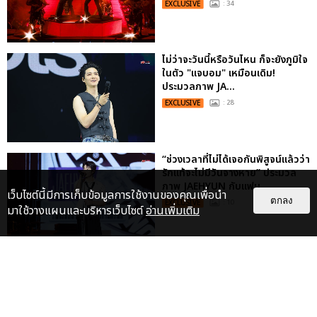
EXCLUSIVE
: 34
ไม่ว่าจะวันนี้หรือวันไหน ก็จะยังภูมิใจ
ในตัว "แจบอม" เหมือนเดิม!
ประมวลภาพ JA...
EXCLUSIVE
: 28
“ช่วงเวลาที่ไม่ได้เจอกันพิสูจน์แล้วว่า
รักแท้จะไม่มีวันจางหาย” ประมวล
ภาพ JAEHYUN กับแฟน...
เว็บไซต์นี้มีการเก็บข้อมูลการใช้งานของคุณเพื่อนำ
ตกลง
EXCLUSIVE
: 10
มาใช้วางแผนและบริหารเว็บไซต์
อ่านเพิ่มเติม
ประมวลภาพ “จอส-กวิน” จัดปาร์ตี้
ริมหาดสุดฮอต ในคอนเสิร์ตครั้งยิ่ง
ใหญ่ “JOSS GAWIN HEAT ...
EXCLUSIVE
: 34