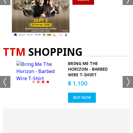
TTM
SHOPPING
R
BRING ME THE
KS
HORIZON - BARBED
WIRE T-SHIRT
฿
1,100
BUY NOW