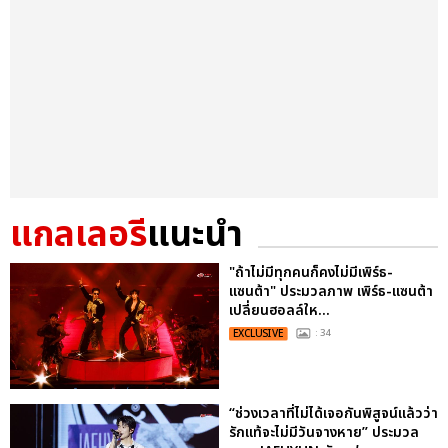
แกลเลอรี
แนะนำ
"ถ้าไม่มีทุกคนก็คงไม่มีเพิร์ธ-
แซนต้า" ประมวลภาพ เพิร์ธ-แซนต้า
เปลี่ยนฮอลล์ให...
EXCLUSIVE
: 34
“ช่วงเวลาที่ไม่ได้เจอกันพิสูจน์แล้วว่า
รักแท้จะไม่มีวันจางหาย” ประมวล