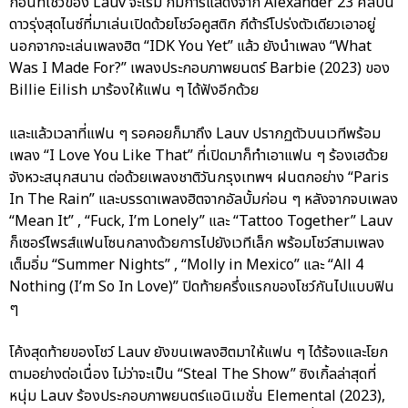
ก่อนที่โชว์ของ Lauv จะเริ่ม ก็มีการแสดงจาก Alexander 23 ศิลปิน
ดาวรุ่งสุดไนซ์ที่มาเล่นเปิดด้วยโชว์อคูสติก กีต้าร์โปร่งตัวเดียวเอาอยู่
นอกจากจะเล่นเพลงฮิต “IDK You Yet” แล้ว ยังนำเพลง “What
Was I Made For?” เพลงประกอบภาพยนตร์ Barbie (2023) ของ
Billie Eilish มาร้องให้แฟน ๆ ได้ฟังอีกด้วย
และแล้วเวลาที่แฟน ๆ รอคอยก็มาถึง Lauv ปรากฏตัวบนเวทีพร้อม
เพลง “I Love You Like That” ที่เปิดมาก็ทำเอาแฟน ๆ ร้องเฮด้วย
จังหวะสนุกสนาน ต่อด้วยเพลงชาติวันกรุงเทพฯ ฝนตกอย่าง “Paris
In The Rain” และบรรดาเพลงฮิตจากอัลบั้มก่อน ๆ หลังจากจบเพลง
“Mean It” , “Fuck, I’m Lonely” และ “Tattoo Together” Lauv
ก็เซอร์ไพรส์แฟนโซนกลางด้วยการไปยังเวทีเล็ก พร้อมโชว์สามเพลง
เต็มอิ่ม “Summer Nights” , “Molly in Mexico” และ “All 4
Nothing (I’m So In Love)” ปิดท้ายครึ่งแรกของโชว์กันไปแบบฟิน
ๆ
โค้งสุดท้ายของโชว์ Lauv ยังขนเพลงฮิตมาให้แฟน ๆ ได้ร้องและโยก
ตามอย่างต่อเนื่อง ไม่ว่าจะเป็น “Steal The Show” ซิงเกิ้ลล่าสุดที่
หนุ่ม Lauv ร้องประกอบภาพยนตร์แอนิเมชั่น Elemental (2023),