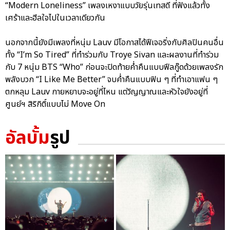
“Modern Loneliness” เพลงเหงาแบบวัยรุ่นเทสดี ที่ฟังแล้วทั้ง
เศร้าและฮีลใจไปในเวลาเดียวกัน
นอกจากนี้ยังมีเพลงที่หนุ่ม Lauv มีโอกาสได้ฟีเจอริ่งกับศิลปินคนอื่น
ทั้ง “I’m So Tired” ที่ทำร่วมกับ Troye Sivan และผลงานที่ทำร่วม
กับ 7 หนุ่ม BTS “Who” ก่อนจะปิดท้ายค่ำคืนแบบฟีลกู๊ดด้วยเพลงรัก
พลังบวก “I Like Me Better” จบค่ำคืนแบบฟิน ๆ ที่ทำเอาแฟน ๆ
ตกหลุม Lauv กายหยาบจะอยู่ที่ไหน แต่วิญญาณและหัวใจยังอยู่ที่
ศูนย์ฯ สิริกิติ์แบบไม่ Move On
อัลบั้ม
รูป