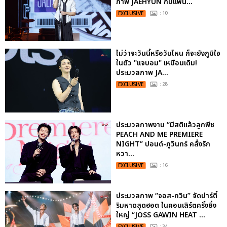
ภาพ JAEHYUN กับแฟน...
EXCLUSIVE
: 10
ไม่ว่าจะวันนี้หรือวันไหน ก็จะยังภูมิใจ
ในตัว "แจบอม" เหมือนเดิม!
ประมวลภาพ JA...
EXCLUSIVE
: 28
ประมวลภาพงาน “มีสติแล้วลูกพีช
PEACH AND ME PREMIERE
NIGHT” ปอนด์-ภูวินทร์ คลั่งรัก
หวา...
EXCLUSIVE
: 16
ประมวลภาพ “จอส-กวิน” จัดปาร์ตี้
ริมหาดสุดฮอต ในคอนเสิร์ตครั้งยิ่ง
ใหญ่ “JOSS GAWIN HEAT ...
: 34