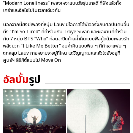
“Modern Loneliness” เพลงเหงาแบบวัยรุ่นเทสดี ที่ฟังแล้วทั้ง
เศร้าและฮีลใจไปในเวลาเดียวกัน
นอกจากนี้ยังมีเพลงที่หนุ่ม Lauv มีโอกาสได้ฟีเจอริ่งกับศิลปินคนอื่น
ทั้ง “I’m So Tired” ที่ทำร่วมกับ Troye Sivan และผลงานที่ทำร่วม
กับ 7 หนุ่ม BTS “Who” ก่อนจะปิดท้ายค่ำคืนแบบฟีลกู๊ดด้วยเพลงรัก
พลังบวก “I Like Me Better” จบค่ำคืนแบบฟิน ๆ ที่ทำเอาแฟน ๆ
ตกหลุม Lauv กายหยาบจะอยู่ที่ไหน แต่วิญญาณและหัวใจยังอยู่ที่
ศูนย์ฯ สิริกิติ์แบบไม่ Move On
อัลบั้ม
รูป