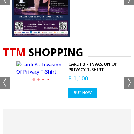
TTM
SHOPPING
WALL
CARDI B - INVASION OF
PRIVACY T-SHIRT
฿
1,100
BUY NOW