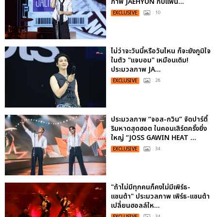
ภาพ JAEHYUN กับแฟน...
EXCLUSIVE
: 10
ไม่ว่าจะวันนี้หรือวันไหน ก็จะยังภูมิใจ
ในตัว "แจบอม" เหมือนเดิม!
ประมวลภาพ JA...
EXCLUSIVE
: 28
ประมวลภาพ “จอส-กวิน” จัดปาร์ตี้
ริมหาดสุดฮอต ในคอนเสิร์ตครั้งยิ่ง
ใหญ่ “JOSS GAWIN HEAT ...
EXCLUSIVE
: 34
"ถ้าไม่มีทุกคนก็คงไม่มีเพิร์ธ-
แซนต้า" ประมวลภาพ เพิร์ธ-แซนต้า
เปลี่ยนฮอลล์ให...
EXCLUSIVE
: 34