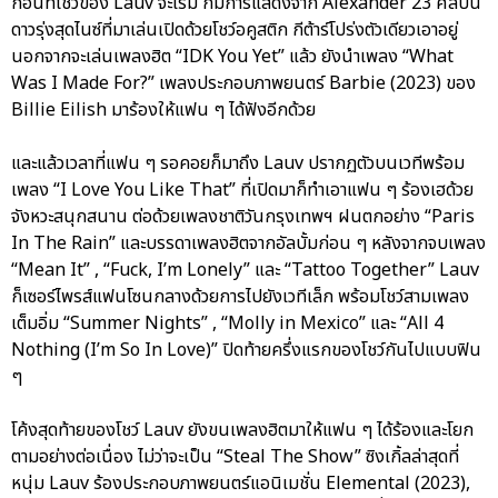
ก่อนที่โชว์ของ Lauv จะเริ่ม ก็มีการแสดงจาก Alexander 23 ศิลปิน
ดาวรุ่งสุดไนซ์ที่มาเล่นเปิดด้วยโชว์อคูสติก กีต้าร์โปร่งตัวเดียวเอาอยู่
นอกจากจะเล่นเพลงฮิต “IDK You Yet” แล้ว ยังนำเพลง “What
Was I Made For?” เพลงประกอบภาพยนตร์ Barbie (2023) ของ
Billie Eilish มาร้องให้แฟน ๆ ได้ฟังอีกด้วย
และแล้วเวลาที่แฟน ๆ รอคอยก็มาถึง Lauv ปรากฏตัวบนเวทีพร้อม
เพลง “I Love You Like That” ที่เปิดมาก็ทำเอาแฟน ๆ ร้องเฮด้วย
จังหวะสนุกสนาน ต่อด้วยเพลงชาติวันกรุงเทพฯ ฝนตกอย่าง “Paris
In The Rain” และบรรดาเพลงฮิตจากอัลบั้มก่อน ๆ หลังจากจบเพลง
“Mean It” , “Fuck, I’m Lonely” และ “Tattoo Together” Lauv
ก็เซอร์ไพรส์แฟนโซนกลางด้วยการไปยังเวทีเล็ก พร้อมโชว์สามเพลง
เต็มอิ่ม “Summer Nights” , “Molly in Mexico” และ “All 4
Nothing (I’m So In Love)” ปิดท้ายครึ่งแรกของโชว์กันไปแบบฟิน
ๆ
โค้งสุดท้ายของโชว์ Lauv ยังขนเพลงฮิตมาให้แฟน ๆ ได้ร้องและโยก
ตามอย่างต่อเนื่อง ไม่ว่าจะเป็น “Steal The Show” ซิงเกิ้ลล่าสุดที่
หนุ่ม Lauv ร้องประกอบภาพยนตร์แอนิเมชั่น Elemental (2023),