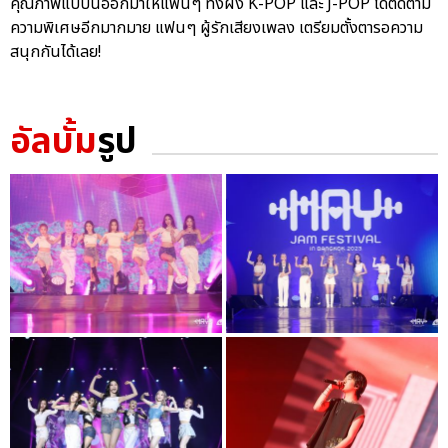
คุณภาพแบบนี้ออกมาให้แฟนๆ ทั้งฝั่ง K-POP และ J-POP ได้ติดตาม
ความพิเศษอีกมากมาย แฟนๆ ผู้รักเสียงเพลง เตรียมตั้งตารอความ
สนุกกันได้เลย!
อัลบั้ม
รูป