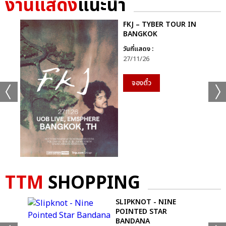
งานแสดง
แนะนำ
แชร์ :
SHARE
TWEET
LINE
FKJ – TYBER TOUR IN
BANGKOK
วันที่แสดง :
27/11/26
จองตั๋ว
TTM
SHOPPING
SLIPKNOT - NINE
TIE
POINTED STAR
BANDANA