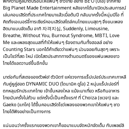
พกความคูลมาดับร้อนให้แฟนๆ ชาวไทย อย่าง BE’O (บีโอ) จากค่าย
Big Planet Made Entertainment หลังจากได้มาเปิดประสบการณ์
เล่นคอนเสิร์ตที่ประเทศไทยมาแล้วเมื่อต้นปี กลับมาครั้งนี้หนุ่มบีโอ ที่
คิดถึงเอเนอร์จี้การเชียร์คอนเสิร์ตสไตล์คนไทยแบบสุดๆ จึงขนเพลง
ฮิตมาแบบจัดเต็ม อาทิ 자격지심, Suddenly, Limousine,
Breathe, Without You, Burnout Syndrome, MBTI, Love
Me และเพลงสุดแมสที่ทำให้แฟนๆ ร้องตามกันทั้งฮอลล์ อย่าง
Counting Stars บอกได้คำเดียวว่าแฟนๆ ม่วนจอยกันสุดๆ เพราะ
เป็นโชว์ที่สด ใหม่ เปิดโสตประสาททางด้านดนตรีของแฟนเพลงชาว
ไทยได้แอดวานซ์ขึ้นอีกขั้น
มาต่อกันที่สเตจของตัวพ่อ! ตัวบิดา! แห่งวงการแร็ปเปอร์ประเทศเกาหลี
กับคู่หูคู่ฮอต DYNAMIC DUO (ไดนามิค ดูโอ) 2 หนุ่มแร็ปเปอร์ที่
ตกหลุมรักประเทศไทย เข้าขั้นหลงใหล แม้จะมาเที่ยว หรือกินอาหาร
ไทยนับครั้งไม่ถ้วน แต่ครั้งนี้เป็นครั้งแรก! ที่ Choiza (ชเวจา) และ
Gaeko (แกโค) ได้ขึ้นคอนเสิร์ตโชว์เพลงของพวกเขาให้แฟนๆ ชาว
ไทยได้ฟังอย่างเป็นทางการ
แน่นอนว่าครั้งแรกของพวกเขาก็ขอมาแบบจัดหนักจัดเต็ม กับเพลย์ลิ