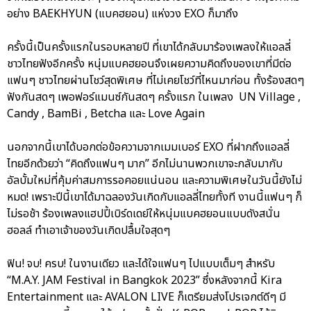
อย่าง BAEKHYUN (แบคฮยอน) แห่งวง EXO ก็มาถึง
ครั้งนี้เป็นครั้งแรกในรอบหลายปี ที่เขาได้กลับมาร้องเพลงให้แอลลี่
ชาวไทยฟังอีกครั้ง หนุ่มแบคฮยอนจึงเผยความคิดถึงของเขาที่มีต่อ
แฟนๆ ชาวไทยผ่านโชว์สุดพิเศษ ที่ไม่เคยโชว์ที่ไหนมาก่อน ทั้งร้องสดๆ
ฟังกันสดๆ เพอฟอร์แมนซ์กันสดๆ ครั้งแรก ในเพลง UN Village ,
Candy , BamBi , Betcha และ Love Again
นอกจากนี้เขาได้บอกต่อข้อความจากเมมเบอร์ EXO ที่ฝากถึงแอลลี่
ไทยอีกด้วยว่า “คิดถึงแฟนๆ มาก” อีกไม่นานพวกเขาจะกลับมากับ
อัลบั้มใหม่ที่คุ้มค่าสมการรอคอยแน่นอน และความพิเศษในวันนี้ยังไม่
หมด! เพราะปีนี้เขาได้มาฉลองวันเกิดกับแอลลี่ไทยทั้งที งานนี้แฟนๆ ก็
ไม่รอช้า ร้องเพลงแฮปปี้เบิร์ดเดย์ให้หนุ่มแบคฮยอนแบบดังสนั่น
ฮอลล์ ทำเอาเจ้าของวันเกิดปลื้มใจสุดๆ
ฟิน! จบ! ครบ! ในงานเดียว และได้ใจแฟนๆ ไปแบบเต็มๆ สำหรับ
“M.A.Y. JAM Festival in Bangkok 2023” ซึ่งหลังจากนี้ Kira
Entertainment และ AVALON LIVE ก็เตรียมส่งโปรเจกต์ดีๆ มี