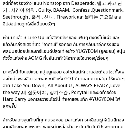
สต์ที่ต้องร้องว้าว! แบบ Nonstop อาทิ Desperado, 맵고 짜고 단
거 , 시간아 멈춰 , Guilty, BAAAM, Confess ,Questionmark,
Seethrough , 출첵 , 신나 , Firework และ 불타는 금요일 สาย
ฮิปฮอปกดถูกใจสิ่งนี้แบบรัวๆ
ผ่านมาแล้ว 3 Line Up แต่เสียงเชียร์ของแฟนๆ ยังดังไม่แผ่ว และ
แล้วก็มาถึงสเตจที่ชาว “อากาเซ่” รอคอย กับการกลับมาอีกครั้งของ
ศิลปินฮิปฮอปและอาร์แอนด์บีสุดเท่ อย่าง YUGYEOM (ยูคยอม) หนุ่ม
ตัวจี๊ดแห่งค่าย AOMG ที่ขยันมาทำให้อากาเซ่ใจบางอยู่เรื่อยๆ
มาครั้งนี้กับเมย์แจม หนุ่มยูคยอม ขอโชว์เสน่ห์ความฮอต! ขนโชว์ทั้งเพ
ลงใหม่ เพลงฮิต และเพลงชาติแห่ง GOT7 มามอบความสนุกให้แฟนๆ
อาทิ Take You Down , All About U , ALWAYS READY ,Love
the way ,네 잘못이야 , 징기스칸 , Ponytail และปิดท้ายด้วย
Hard Carry บอกเลยว่าจบโชว์นี้ ทำเอาแฮชแท็ก #YUGYEOM ไฟ
ลุกพรึ๊บ!
สำหรับสเตจสุดท้ายที่ทุกคนรอคอย เวลาแห่งการเคลือบหูให้เป็นสีทอง
จากเสียงเพลงเพราะๆ ของหนุ่มหล่อเจ้าของวันเกิดวันที่ 6 พฤษภาคม