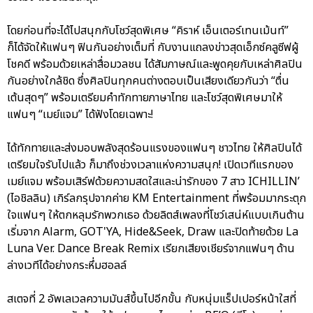
โดยก่อนที่จะได้ไปสนุกกับโชว์สุดพิเศษ “คิราห์ เอ็นเตอร์เทนเม้นท์”
ก็ได้จัดให้แฟนๆ ฟินกันอย่างเต็มที่ กับงานแถลงข่าวสุดเอ็กซ์คลูซีฟผู้
โชคดี พร้อมด้วยเหล่าสื่อมวลชน ได้สัมภาษณ์และพูดคุยกับเหล่าศิลปิน
กันอย่างใกล้ชิด ซึ่งศิลปินทุกคนต่างตอบเป็นเสียงเดียวกันว่า “ตื่น
เต้นสุดๆ” พร้อมเตรียมคำทักทายภาษาไทย และโชว์สุดพิเศษมาให้
แฟนๆ “เมย์แจม” ได้ฟังโดยเฉพาะ!
ได้ทักทายและส่งมอบพลังสุดร้อนแรงของแฟนๆ ชาวไทย ให้ศิลปินได้
เตรียมใจรับไปแล้ว ก็มาถึงช่วงเวลาแห่งความสนุก! เปิดเวทีแรกของ
เมย์แจม พร้อมเสิร์ฟด้วยความสดใสและน่ารักของ 7 สาว ICHILLIN’
(ไอชิลลิน) เกิร์ลกรุปจากค่าย KM Entertainment ที่พร้อมมากระตุก
ใจแฟนๆ ให้ตกหลุมรักพวกเธอ ด้วยลิตส์เพลงที่โชว์เสน่ห์แบบเกินต้าน
เริ่มจาก Alarm, GOT'YA, Hide&Seek, Draw และปิดท้ายด้วย La
Luna Ver. Dance Break Remix เรียกเสียงเชียร์จากแฟนๆ ด้าน
ล่างเวทีได้อย่างกระหึ่มฮอลล์
สเตจที่ 2 อัพเลเวลความมันส์ขึ้นไปอีกขั้น กับหนุ่มแร็ปเปอร์หน้าใสที่