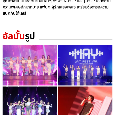
คุณภาพแบบนี้ออกมาให้แฟนๆ ทั้งฝั่ง K-POP และ J-POP ได้ติดตาม
ความพิเศษอีกมากมาย แฟนๆ ผู้รักเสียงเพลง เตรียมตั้งตารอความ
สนุกกันได้เลย!
อัลบั้ม
รูป