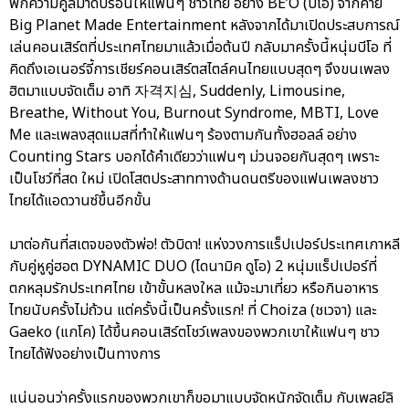
พกความคูลมาดับร้อนให้แฟนๆ ชาวไทย อย่าง BE’O (บีโอ) จากค่าย
Big Planet Made Entertainment หลังจากได้มาเปิดประสบการณ์
เล่นคอนเสิร์ตที่ประเทศไทยมาแล้วเมื่อต้นปี กลับมาครั้งนี้หนุ่มบีโอ ที่
คิดถึงเอเนอร์จี้การเชียร์คอนเสิร์ตสไตล์คนไทยแบบสุดๆ จึงขนเพลง
ฮิตมาแบบจัดเต็ม อาทิ 자격지심, Suddenly, Limousine,
Breathe, Without You, Burnout Syndrome, MBTI, Love
Me และเพลงสุดแมสที่ทำให้แฟนๆ ร้องตามกันทั้งฮอลล์ อย่าง
Counting Stars บอกได้คำเดียวว่าแฟนๆ ม่วนจอยกันสุดๆ เพราะ
เป็นโชว์ที่สด ใหม่ เปิดโสตประสาททางด้านดนตรีของแฟนเพลงชาว
ไทยได้แอดวานซ์ขึ้นอีกขั้น
มาต่อกันที่สเตจของตัวพ่อ! ตัวบิดา! แห่งวงการแร็ปเปอร์ประเทศเกาหลี
กับคู่หูคู่ฮอต DYNAMIC DUO (ไดนามิค ดูโอ) 2 หนุ่มแร็ปเปอร์ที่
ตกหลุมรักประเทศไทย เข้าขั้นหลงใหล แม้จะมาเที่ยว หรือกินอาหาร
ไทยนับครั้งไม่ถ้วน แต่ครั้งนี้เป็นครั้งแรก! ที่ Choiza (ชเวจา) และ
Gaeko (แกโค) ได้ขึ้นคอนเสิร์ตโชว์เพลงของพวกเขาให้แฟนๆ ชาว
ไทยได้ฟังอย่างเป็นทางการ
แน่นอนว่าครั้งแรกของพวกเขาก็ขอมาแบบจัดหนักจัดเต็ม กับเพลย์ลิ