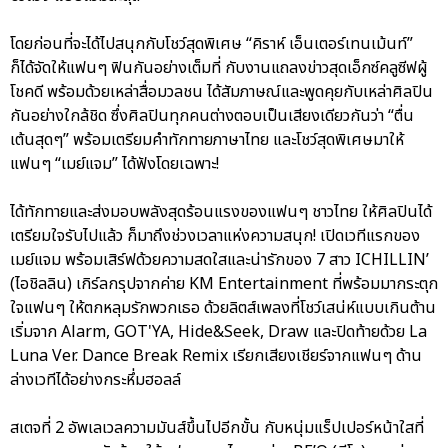
โดยก่อนที่จะได้ไปสนุกกับโชว์สุดพิเศษ “คิราห์ เอ็นเตอร์เทนเม้นท์”
ก็ได้จัดให้แฟนๆ ฟินกันอย่างเต็มที่ กับงานแถลงข่าวสุดเอ็กซ์คลูซีฟผู้
โชคดี พร้อมด้วยเหล่าสื่อมวลชน ได้สัมภาษณ์และพูดคุยกับเหล่าศิลปิน
กันอย่างใกล้ชิด ซึ่งศิลปินทุกคนต่างตอบเป็นเสียงเดียวกันว่า “ตื่น
เต้นสุดๆ” พร้อมเตรียมคำทักทายภาษาไทย และโชว์สุดพิเศษมาให้
แฟนๆ “เมย์แจม” ได้ฟังโดยเฉพาะ!
ได้ทักทายและส่งมอบพลังสุดร้อนแรงของแฟนๆ ชาวไทย ให้ศิลปินได้
เตรียมใจรับไปแล้ว ก็มาถึงช่วงเวลาแห่งความสนุก! เปิดเวทีแรกของ
เมย์แจม พร้อมเสิร์ฟด้วยความสดใสและน่ารักของ 7 สาว ICHILLIN’
(ไอชิลลิน) เกิร์ลกรุปจากค่าย KM Entertainment ที่พร้อมมากระตุก
ใจแฟนๆ ให้ตกหลุมรักพวกเธอ ด้วยลิตส์เพลงที่โชว์เสน่ห์แบบเกินต้าน
เริ่มจาก Alarm, GOT'YA, Hide&Seek, Draw และปิดท้ายด้วย La
Luna Ver. Dance Break Remix เรียกเสียงเชียร์จากแฟนๆ ด้าน
ล่างเวทีได้อย่างกระหึ่มฮอลล์
สเตจที่ 2 อัพเลเวลความมันส์ขึ้นไปอีกขั้น กับหนุ่มแร็ปเปอร์หน้าใสที่