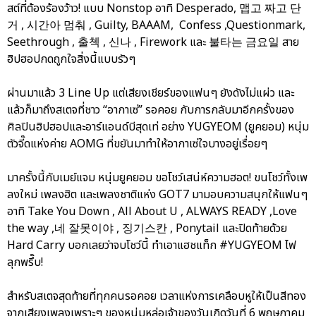
สต์ที่ต้องร้องว้าว! แบบ Nonstop อาทิ Desperado, 맵고 짜고 단
거 , 시간아 멈춰 , Guilty, BAAAM, Confess ,Questionmark,
Seethrough , 출첵 , 신나 , Firework และ 불타는 금요일 สาย
ฮิปฮอปกดถูกใจสิ่งนี้แบบรัวๆ
ผ่านมาแล้ว 3 Line Up แต่เสียงเชียร์ของแฟนๆ ยังดังไม่แผ่ว และ
แล้วก็มาถึงสเตจที่ชาว “อากาเซ่” รอคอย กับการกลับมาอีกครั้งของ
ศิลปินฮิปฮอปและอาร์แอนด์บีสุดเท่ อย่าง YUGYEOM (ยูคยอม) หนุ่ม
ตัวจี๊ดแห่งค่าย AOMG ที่ขยันมาทำให้อากาเซ่ใจบางอยู่เรื่อยๆ
มาครั้งนี้กับเมย์แจม หนุ่มยูคยอม ขอโชว์เสน่ห์ความฮอต! ขนโชว์ทั้งเพ
ลงใหม่ เพลงฮิต และเพลงชาติแห่ง GOT7 มามอบความสนุกให้แฟนๆ
อาทิ Take You Down , All About U , ALWAYS READY ,Love
the way ,네 잘못이야 , 징기스칸 , Ponytail และปิดท้ายด้วย
Hard Carry บอกเลยว่าจบโชว์นี้ ทำเอาแฮชแท็ก #YUGYEOM ไฟ
ลุกพรึ๊บ!
สำหรับสเตจสุดท้ายที่ทุกคนรอคอย เวลาแห่งการเคลือบหูให้เป็นสีทอง
จากเสียงเพลงเพราะๆ ของหนุ่มหล่อเจ้าของวันเกิดวันที่ 6 พฤษภาคม