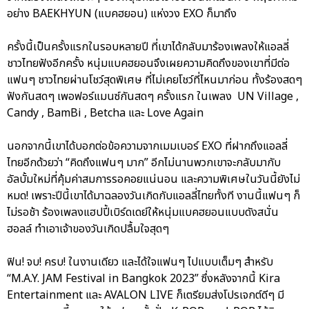
อย่าง BAEKHYUN (แบคฮยอน) แห่งวง EXO ก็มาถึง
ครั้งนี้เป็นครั้งแรกในรอบหลายปี ที่เขาได้กลับมาร้องเพลงให้แอลลี่
ชาวไทยฟังอีกครั้ง หนุ่มแบคฮยอนจึงเผยความคิดถึงของเขาที่มีต่อ
แฟนๆ ชาวไทยผ่านโชว์สุดพิเศษ ที่ไม่เคยโชว์ที่ไหนมาก่อน ทั้งร้องสดๆ
ฟังกันสดๆ เพอฟอร์แมนซ์กันสดๆ ครั้งแรก ในเพลง UN Village ,
Candy , BamBi , Betcha และ Love Again
นอกจากนี้เขาได้บอกต่อข้อความจากเมมเบอร์ EXO ที่ฝากถึงแอลลี่
ไทยอีกด้วยว่า “คิดถึงแฟนๆ มาก” อีกไม่นานพวกเขาจะกลับมากับ
อัลบั้มใหม่ที่คุ้มค่าสมการรอคอยแน่นอน และความพิเศษในวันนี้ยังไม่
หมด! เพราะปีนี้เขาได้มาฉลองวันเกิดกับแอลลี่ไทยทั้งที งานนี้แฟนๆ ก็
ไม่รอช้า ร้องเพลงแฮปปี้เบิร์ดเดย์ให้หนุ่มแบคฮยอนแบบดังสนั่น
ฮอลล์ ทำเอาเจ้าของวันเกิดปลื้มใจสุดๆ
ฟิน! จบ! ครบ! ในงานเดียว และได้ใจแฟนๆ ไปแบบเต็มๆ สำหรับ
“M.A.Y. JAM Festival in Bangkok 2023” ซึ่งหลังจากนี้ Kira
Entertainment และ AVALON LIVE ก็เตรียมส่งโปรเจกต์ดีๆ มี