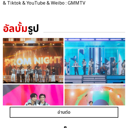
& Tiktok & YouTube & Weibo : GMMTV
อัลบั้ม
รูป
อ่านต่อ