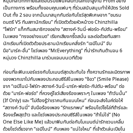
หนุ่มกล่าวทักทายและต้อนรับแฟนคลับทั่วโลกเข้าสู่งาน Prom อย่าง
เป็นทางการ พร้อมทั้งขอบคุณแฟนๆ ที่ร่วมสนับสนุนทำให้บัตร Sold
Out ทั้ง 2 รอบ จากนั้นมาสนุกกันต่อกับโชว์สุดพิเศษจาก “ชมรม
ดนตรี VS ทีมสภานักเรียน” ที่เปิดตัวด้วยหัวหน้าวง Chinzhilla
“โฟร์ท” แท็กทีมสมาชิกวงอย่าง “สตางค์-วินนี่-ฟอร์ด-กัปตัน-พร้อม”
ในเพลง “ทรงอย่างแบด” เรียกเสียงกรี๊ดสนั่น และต่อด้วยทีมสภา
นักเรียนที่เปิดตัวด้วยประธานนักเรียนคลั่งรัก “เจมีไนน์” จับ
มือ“มาร์ค-อั๋น” โชว์เพลง “Mr.Everything” ที่น่ารักเกินต้านจน 6
หนุ่มวง Chinzhilla มาร่วมแจมบนเวทีด้วย
ก่อนที่จะฟินเบอร์แรงกับโมเมนต์สุดประทับใจ ทั้งความรักและมิตรภาพ
ของพวกเขาไปกับเพลงประกอบซีรีส์ในเพลง “ง้อว” (Smile Please)
จาก “เจมีไนน์-โฟร์ท-สตางค์-วินนี่-มาร์ค-ฟอร์ด-กัปตัน-พร้อม” ต่อ
ด้วย “มาร์ค-ฟอร์ด” ที่ควงคู่โชว์เสียงร้องเพราะๆ ในเพลง “ถ้าวันนั้น”
(If Only) และ “ไม่ต้องรู้ว่าเราคบกันแบบไหน” ก่อนจะส่งไมค์ต่อให้
“สตางค์-วินนี่” จับมือร้องเพลง “รักแรกพบ” พร้อมโชว์โซโล่กีต้าร์และ
ร้องแร๊พสุดว้าว และโชว์เพลงประกอบซีรีส์ในเพลง “ถ้าไม่ใช่” (No
One Else Like Me) แล้วมาฟินกันต่อกับโมเมนต์น่ารักชวนเคลิ้ม
ด้วยโชว์เดี่ยวจาก “เจมีไนน์” กับเพลง “แน่ใจไหม” ที่เจ้าตัวเล่นเปียโน