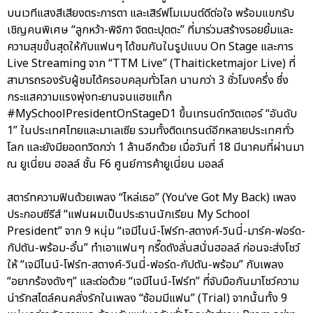
บนเวทีแสงสีเสียงตระการตา และเสิร์ฟโมเมนต์ดีต่อใจ พร้อมแขกรับ
เชิญคนพิเศษ “ลูกหว้า-พิจิกา จิตตะปุตตะ” ที่มาร่วมสร้างรอยยิ้มและ
ความสุขขั้นสุดให้กับแฟนๆ ได้ชมกันในรูปแบบ On Stage และการ
Live Streaming จาก “TTM Live” (Thaiticketmajor Live) ที่
สามารถรองรับผู้ชมได้ครอบคลุมทั่วโลก นานกว่า 3 ชั่วโมงครึ่ง ซึ่ง
กระแสความแรงพุ่งทะยานจนแฮชแท็ก
#MySchoolPresidentOnStageD1 ขึ้นเทรนด์ทวิตเตอร์ “อันดับ
1” ในประเทศไทยและมาเลเซีย รวมทั้งติดเทรนด์อีกหลายประเทศทั่ว
โลก และยังมียอดทวิตกว่า 1 ล้านอีกด้วย เมื่อวันที่ 18 มีนาคมที่ผ่านมา
ณ ยูเนี่ยน ฮอลล์ ชั้น F6 ศูนย์การค้ายูเนี่ยน มอลล์
สตาร์ทความฟินด้วยเพลง “ไหล่เธอ” (You’ve Got My Back) เพลง
ประกอบซีรีส์ “แฟนผมเป็นประธานนักเรียน My School
President” จาก 9 หนุ่ม “เจมีไนน์-โฟร์ท-สตางค์-วินนี่-มาร์ค-ฟอร์ด-
กัปตัน-พร้อม-อั๋น” ทำเอาแฟนๆ กรี๊ดดังลั่นสนั่นฮอลล์ ก่อนจะส่งโชว์
ให้ “เจมีไนน์-โฟร์ท-สตางค์-วินนี่-ฟอร์ด-กัปตัน-พร้อม” กับเพลง
“อยากร้องดังๆ” และต่อด้วย “เจมีไนน์-โฟร์ท” ที่จับมือกันมาโชว์ความ
น่ารักสไตล์คนคลั่งรักในเพลง “ซ้อมมีแฟน” (Trial) จากนั้นทั้ง 9