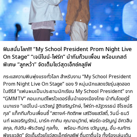
ฟินสนั่นโลก!!! “My School President Prom Night Live
On Stage” “เจมีไนน์-โฟร์ท” นำทีมก๊วนเพื่อน พร้อมเกสต์
พิเศษ “ลูกหว้า” จัดเต็มโชว์สุดเอ็กซ์คลูซีฟ
กระแสความฟินพุ่งแรงทั่วโลก สำหรับงาน “My School President
Prom Night Live On Stage” ของ 9 หนุ่มนักแสดงวัยรุ่นสุดฮอต
ในซีรีส์ “แฟนผมเป็นประธานนักเรียน My School President” จาก
“GMMTV” คอนเทนต์โพรไวเดอร์ชั้นนำของเมืองไทย นำทีมโดยคู่จิ้
นมาแรง “เจมีไนน์-นรวิชญ์ ฐิติเจริญรักษ์, โฟร์ท-ณัฐวรรธน์ จิโรชน์ธิ
กุล” แท็กทีมก๊วนเพื่อนซี้ “สตางค์-กิตติภพ เสรีวิชยสวัสดิ์, วินนี่-ธนวิ
นท์ ผลเจริญรัตน์, มาร์ค-ภาคิน คุณาอนุวิทย์, ฟอร์ด-อรัญญ์ อัศวสืบ
สกุล, กัปตัน-พีระวิชญ์ กุลกั้ง, พร้อม-ทีปกร ขวัญบุญ, อั๋น-ณภัทร
พัชรชวลิต” จัดเต็มด้วยโชว์สุดเอ็กซ์คลูซีฟ ตื่นตาตื่นใจ ทั้งร้องเล่นเต้น