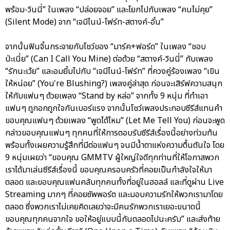
พร้อม-วินนี่” ในเพลง “ปล่อยจอย” และโยกไปกับเพลง “คนไม่คุย”
(Silent Mode) จาก “เจมีไนน์-โฟร์ท-สตางค์-อั๋น”
จากนั้นฟินจิ้นกระจายกับโชว์ของ “มาร์ค+ฟอร์ด” ในเพลง “ชอบ
ป่ะเนี่ย” (Can I Call You Mine) ต่อด้วย “สตางค์-วินนี่” กับเพลง
“รักนะเว้ย” และอมยิ้มไปกับ “เจมีไนน์-โฟร์ท” ที่ควงคู่ร้องเพลง “เขิน
ให้หน่อย” (You're Blushing?) เพลงคู่ล่าสุด ก่อนจะเสิร์ฟความสนุก
ให้กับแฟนๆ ด้วยเพลง “Stand by หล่อ” จากทั้ง 9 หนุ่ม ที่ทำเอา
แฟนๆ ถูกอกถูกใจกันเบอร์แรง จากนั้นโชว์เพลงประกอบซีรีส์แทนคำ
ขอบคุณแฟนๆ ด้วยเพลง “พูดได้ไหม” (Let Me Tell You) ก่อนจะพูด
กล่าวขอบคุณแฟนๆ ทุกคนที่ให้การตอบรับซีรีส์เรื่องนี้อย่างท่วมท้น
พร้อมทั้งเผยความรู้สึกที่มีต่อแฟนๆ จนมีน้ำตาแห่งความตื้นตันใจ โดย
9 หนุ่มเผยว่า “ขอบคุณ GMMTV ผู้ใหญ่ใจดีทุกท่านที่ให้โอกาสพวก
เราได้มาเล่นซีรีส์เรื่องนี้ ขอบคุณครอบครัวที่คอยเป็นกำลังใจให้มา
ตลอด และขอบคุณแฟนคลับทุกคนทั้งที่อยู่ในฮอลล์ และที่ดูผ่าน Live
Streaming มากๆ ที่คอยซัพพอร์ต และมอบความรักให้พวกเรามาโดย
ตลอด ซึ่งพวกเราไม่เคยคิดเลยว่าจะมีคนรักพวกเราเยอะขนาดนี้
ขอบคุณทุกคนจากใจ ขอให้อยู่แบบนี้กันตลอดไปนะครับ” และส่งท้าย