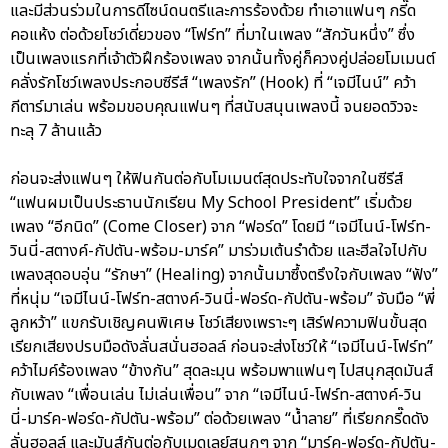
และมีส่วนร่วมในการดีไซน์ดนตรีและการร้องด้วย ทำเอาแฟนๆ กรี๊ด
คอแห้ง ต่อด้วยโชว์เดี่ยวของ “โฟร์ท” ที่มาในเพลง “สักวันหนึ่ง” ซึ่ง
เป็นเพลงแรกที่เจ้าตัวฝึกร้องเพลง จากนั้นทั้งคู่ก็ควงคู่ปล่อยโมเมนต์
คลั่งรักโชว์เพลงประกอบซีรีส์ “เพลงรัก” (Hook) ที่ “เจมีไนน์” คว้า
กีตาร์มาเล่น พร้อมขอบคุณแฟนๆ ที่สนับสนุนเพลงนี้ จนยอดวิวจะ
ทะลุ 7 ล้านแล้ว
ก่อนจะส่งแฟนๆ ให้ฟินกันต่อกับโมเมนต์สุดประทับใจจากในซีรีส์
“แฟนผมเป็นประธานนักเรียน My School President” เริ่มด้วย
เพลง “อีกนิด” (Come Closer) จาก “ฟอร์ด” โดยมี “เจมีไนน์-โฟร์ท-
วินนี่-สตางค์-กัปตัน-พร้อม-มาร์ค” มาร่วมเต้นรำด้วย และฮีลใจไปกับ
เพลงสุดอบอุ่น “รักษา” (Healing) จากนั้นมาซึ้งตรึงใจกับเพลง “ฟัง”
ที่หนุ่ม “เจมีไนน์-โฟร์ท-สตางค์-วินนี่-ฟอร์ด-กัปตัน-พร้อม” จับมือ “พี่
ลูกหว้า” แขกรับเชิญคนพิเศษ โชว์เสียงเพราะๆ เสิร์ฟความฟินขั้นสุด
เรียกเสียงปรบมือดังลั่นสนั่นฮอลล์ ก่อนจะส่งโชว์ให้ “เจมีไนน์-โฟร์ท”
คว้าไมค์ร้องเพลง “ข้างกัน” สุดละมุน พร้อมพาแฟนๆ ไปสนุกสุดมันส์
กับเพลง “เพื่อนเล่น ไม่เล่นเพื่อน” จาก “เจมีไนน์-โฟร์ท-สตางค์-วิน
นี่-มาร์ค-ฟอร์ด-กัปตัน-พร้อม” ต่อด้วยเพลง “น้ำลาย” ที่เรียกกรี๊ดดัง
ลั่นฮอลล์ และมันส์กันต่อกับเมดเลย์สนุกๆ จาก “มาร์ค-ฟอร์ด-กัปตัน-