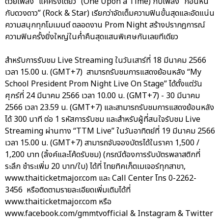
ด้วยเพลง “แค่ครั้งเดียว” (One Upon a Time) กับเพลง “ก้อนหิน
กับดวงดาว” (Rock & Star) เรียกว่าจัดเต็มความฟินขั้นสุดและอัดแน่น
ความสนุกทุกโมเมนต์ ตลอดงาน Prom Night สร้างปรากฎการณ์
ความฟินครั้งยิ่งใหญ่ในค่ำคืนสุดแสนพิเศษกันเลยทีเดียว
สำหรับการรับชม Live Streaming ในวันเสาร์ที่ 18 มีนาคม 2566
เวลา 15.00 น. (GMT+7) สามารถรับชมการแสดงย้อนหลัง “My
School President Prom Night Live On Stage” ได้ตั้งแต่วัน
ศุกร์ที่ 24 มีนาคม 2566 เวลา 10.00 น. (GMT+7) - 30 มีนาคม
2566 เวลา 23.59 น. (GMT+7) และสามารถรับชมการแสดงย้อนหลัง
ได้ 300 นาที ต่อ 1 รหัสการรับชม และสำหรับผู้ที่สนใจรับชม Live
Streaming ผ่านทาง “TTM Live” ในวันอาทิตย์ที่ 19 มีนาคม 2566
เวลา 15.00 น. (GMT+7) สามารถจับจองบัตรได้ในราคา 1,500 /
1,200 บาท (ลิ้งค์และโค้ดรับชม) (กรณีต้องการรับบัตรพลาสติกที่
ระลึก ชำระเพิ่ม 20 บาท/ใบ) ได้ที่ ไทยทิคเก็ตเมเจอร์ทุกสาขา,
www.thaiticketmajor.com และ Call Center โทร 0-2262-
3456 หรือติดตามรายละเอียดเพิ่มเติมได้ที่
www.thaiticketmajor.com หรือ
www.facebook.com/gmmtvofficial & Instagram & Twitter