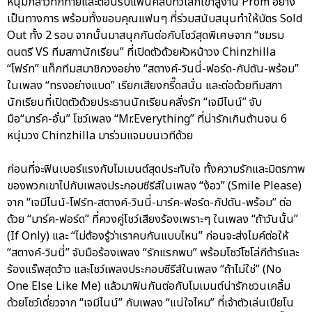
หนุ่มกล่าวทักทายและต้อนรับแฟนคลับทั่วโลกเข้าสู่งาน Prom อย่าง
เป็นทางการ พร้อมทั้งขอบคุณแฟนๆ ที่ร่วมสนับสนุนทำให้บัตร Sold
Out ทั้ง 2 รอบ จากนั้นมาสนุกกันต่อกับโชว์สุดพิเศษจาก “ชมรม
ดนตรี VS ทีมสภานักเรียน” ที่เปิดตัวด้วยหัวหน้าวง Chinzhilla
“โฟร์ท” แท็กทีมสมาชิกวงอย่าง “สตางค์-วินนี่-ฟอร์ด-กัปตัน-พร้อม”
ในเพลง “ทรงอย่างแบด” เรียกเสียงกรี๊ดสนั่น และต่อด้วยทีมสภา
นักเรียนที่เปิดตัวด้วยประธานนักเรียนคลั่งรัก “เจมีไนน์” จับ
มือ“มาร์ค-อั๋น” โชว์เพลง “Mr.Everything” ที่น่ารักเกินต้านจน 6
หนุ่มวง Chinzhilla มาร่วมแจมบนเวทีด้วย
ก่อนที่จะฟินเบอร์แรงกับโมเมนต์สุดประทับใจ ทั้งความรักและมิตรภาพ
ของพวกเขาไปกับเพลงประกอบซีรีส์ในเพลง “ง้อว” (Smile Please)
จาก “เจมีไนน์-โฟร์ท-สตางค์-วินนี่-มาร์ค-ฟอร์ด-กัปตัน-พร้อม” ต่อ
ด้วย “มาร์ค-ฟอร์ด” ที่ควงคู่โชว์เสียงร้องเพราะๆ ในเพลง “ถ้าวันนั้น”
(If Only) และ “ไม่ต้องรู้ว่าเราคบกันแบบไหน” ก่อนจะส่งไมค์ต่อให้
“สตางค์-วินนี่” จับมือร้องเพลง “รักแรกพบ” พร้อมโชว์โซโล่กีต้าร์และ
ร้องแร๊พสุดว้าว และโชว์เพลงประกอบซีรีส์ในเพลง “ถ้าไม่ใช่” (No
One Else Like Me) แล้วมาฟินกันต่อกับโมเมนต์น่ารักชวนเคลิ้ม
ด้วยโชว์เดี่ยวจาก “เจมีไนน์” กับเพลง “แน่ใจไหม” ที่เจ้าตัวเล่นเปียโน