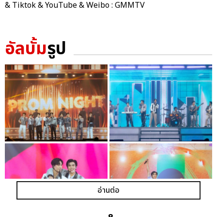
& Tiktok & YouTube & Weibo : GMMTV
อัลบั้ม
รูป
อ่านต่อ