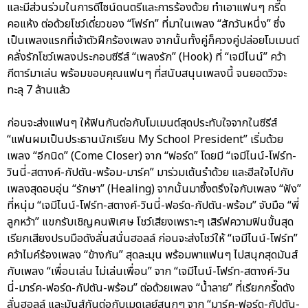
และมีส่วนร่วมในการดีไซน์ดนตรีและการร้องด้วย ทำเอาแฟนๆ กรี๊ด
คอแห้ง ต่อด้วยโชว์เดี่ยวของ “โฟร์ท” ที่มาในเพลง “สักวันหนึ่ง” ซึ่ง
เป็นเพลงแรกที่เจ้าตัวฝึกร้องเพลง จากนั้นทั้งคู่ก็ควงคู่ปล่อยโมเมนต์
คลั่งรักโชว์เพลงประกอบซีรีส์ “เพลงรัก” (Hook) ที่ “เจมีไนน์” คว้า
กีตาร์มาเล่น พร้อมขอบคุณแฟนๆ ที่สนับสนุนเพลงนี้ จนยอดวิวจะ
ทะลุ 7 ล้านแล้ว
ก่อนจะส่งแฟนๆ ให้ฟินกันต่อกับโมเมนต์สุดประทับใจจากในซีรีส์
“แฟนผมเป็นประธานนักเรียน My School President” เริ่มด้วย
เพลง “อีกนิด” (Come Closer) จาก “ฟอร์ด” โดยมี “เจมีไนน์-โฟร์ท-
วินนี่-สตางค์-กัปตัน-พร้อม-มาร์ค” มาร่วมเต้นรำด้วย และฮีลใจไปกับ
เพลงสุดอบอุ่น “รักษา” (Healing) จากนั้นมาซึ้งตรึงใจกับเพลง “ฟัง”
ที่หนุ่ม “เจมีไนน์-โฟร์ท-สตางค์-วินนี่-ฟอร์ด-กัปตัน-พร้อม” จับมือ “พี่
ลูกหว้า” แขกรับเชิญคนพิเศษ โชว์เสียงเพราะๆ เสิร์ฟความฟินขั้นสุด
เรียกเสียงปรบมือดังลั่นสนั่นฮอลล์ ก่อนจะส่งโชว์ให้ “เจมีไนน์-โฟร์ท”
คว้าไมค์ร้องเพลง “ข้างกัน” สุดละมุน พร้อมพาแฟนๆ ไปสนุกสุดมันส์
กับเพลง “เพื่อนเล่น ไม่เล่นเพื่อน” จาก “เจมีไนน์-โฟร์ท-สตางค์-วิน
นี่-มาร์ค-ฟอร์ด-กัปตัน-พร้อม” ต่อด้วยเพลง “น้ำลาย” ที่เรียกกรี๊ดดัง
ลั่นฮอลล์ และมันส์กันต่อกับเมดเลย์สนุกๆ จาก “มาร์ค-ฟอร์ด-กัปตัน-