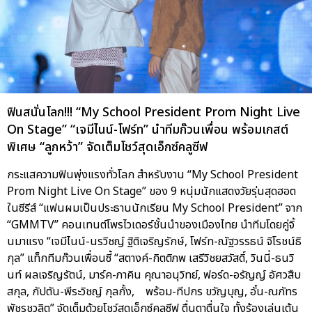
ฟินสนั่นโลก!!! “My School President Prom Night Live
On Stage” “เจมีไนน์-โฟร์ท” นำทีมก๊วนเพื่อน พร้อมเกสต์
พิเศษ “ลูกหว้า” จัดเต็มโชว์สุดเอ็กซ์คลูซีฟ
กระแสความฟินพุ่งแรงทั่วโลก สำหรับงาน “My School President
Prom Night Live On Stage” ของ 9 หนุ่มนักแสดงวัยรุ่นสุดฮอต
ในซีรีส์ “แฟนผมเป็นประธานนักเรียน My School President” จาก
“GMMTV” คอนเทนต์โพรไวเดอร์ชั้นนำของเมืองไทย นำทีมโดยคู่จิ้
นมาแรง “เจมีไนน์-นรวิชญ์ ฐิติเจริญรักษ์, โฟร์ท-ณัฐวรรธน์ จิโรชน์ธิ
กุล” แท็กทีมก๊วนเพื่อนซี้ “สตางค์-กิตติภพ เสรีวิชยสวัสดิ์, วินนี่-ธนวิ
นท์ ผลเจริญรัตน์, มาร์ค-ภาคิน คุณาอนุวิทย์, ฟอร์ด-อรัญญ์ อัศวสืบ
สกุล, กัปตัน-พีระวิชญ์ กุลกั้ง, พร้อม-ทีปกร ขวัญบุญ, อั๋น-ณภัทร
พัชรชวลิต” จัดเต็มด้วยโชว์สุดเอ็กซ์คลูซีฟ ตื่นตาตื่นใจ ทั้งร้องเล่นเต้น