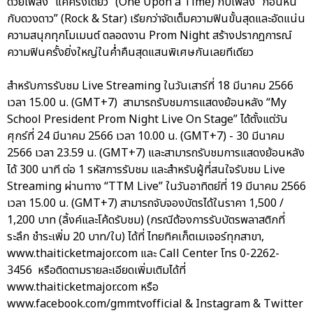
ด้วยเพลง “แค่ครั้งเดียว” (One Upon a Time) กับเพลง “ก้อนหิน
กับดวงดาว” (Rock & Star) เรียกว่าจัดเต็มความฟินขั้นสุดและอัดแน่น
ความสนุกทุกโมเมนต์ ตลอดงาน Prom Night สร้างปรากฎการณ์
ความฟินครั้งยิ่งใหญ่ในค่ำคืนสุดแสนพิเศษกันเลยทีเดียว
สำหรับการรับชม Live Streaming ในวันเสาร์ที่ 18 มีนาคม 2566
เวลา 15.00 น. (GMT+7) สามารถรับชมการแสดงย้อนหลัง “My
School President Prom Night Live On Stage” ได้ตั้งแต่วัน
ศุกร์ที่ 24 มีนาคม 2566 เวลา 10.00 น. (GMT+7) - 30 มีนาคม
2566 เวลา 23.59 น. (GMT+7) และสามารถรับชมการแสดงย้อนหลัง
ได้ 300 นาที ต่อ 1 รหัสการรับชม และสำหรับผู้ที่สนใจรับชม Live
Streaming ผ่านทาง “TTM Live” ในวันอาทิตย์ที่ 19 มีนาคม 2566
เวลา 15.00 น. (GMT+7) สามารถจับจองบัตรได้ในราคา 1,500 /
1,200 บาท (ลิ้งค์และโค้ดรับชม) (กรณีต้องการรับบัตรพลาสติกที่
ระลึก ชำระเพิ่ม 20 บาท/ใบ) ได้ที่ ไทยทิคเก็ตเมเจอร์ทุกสาขา,
www.thaiticketmajor.com และ Call Center โทร 0-2262-
3456 หรือติดตามรายละเอียดเพิ่มเติมได้ที่
www.thaiticketmajor.com หรือ
www.facebook.com/gmmtvofficial & Instagram & Twitter