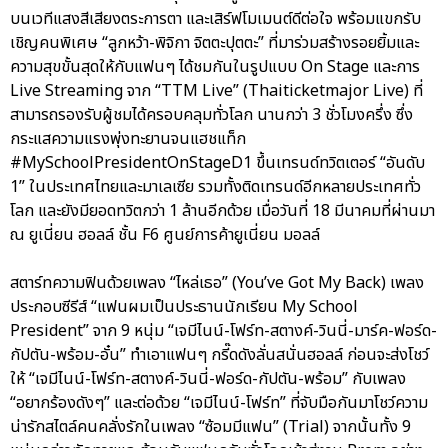
บนเวทีแสงสีเสียงตระการตา และเสิร์ฟโมเมนต์ดีต่อใจ พร้อมแขกรับ
เชิญคนพิเศษ “ลูกหว้า-พิจิกา จิตตะปุตตะ” ที่มาร่วมสร้างรอยยิ้มและ
ความสุขขั้นสุดให้กับแฟนๆ ได้ชมกันในรูปแบบ On Stage และการ
Live Streaming จาก “TTM Live” (Thaiticketmajor Live) ที่
สามารถรองรับผู้ชมได้ครอบคลุมทั่วโลก นานกว่า 3 ชั่วโมงครึ่ง ซึ่ง
กระแสความแรงพุ่งทะยานจนแฮชแท็ก
#MySchoolPresidentOnStageD1 ขึ้นเทรนด์ทวิตเตอร์ “อันดับ
1” ในประเทศไทยและมาเลเซีย รวมทั้งติดเทรนด์อีกหลายประเทศทั่ว
โลก และยังมียอดทวิตกว่า 1 ล้านอีกด้วย เมื่อวันที่ 18 มีนาคมที่ผ่านมา
ณ ยูเนี่ยน ฮอลล์ ชั้น F6 ศูนย์การค้ายูเนี่ยน มอลล์
สตาร์ทความฟินด้วยเพลง “ไหล่เธอ” (You’ve Got My Back) เพลง
ประกอบซีรีส์ “แฟนผมเป็นประธานนักเรียน My School
President” จาก 9 หนุ่ม “เจมีไนน์-โฟร์ท-สตางค์-วินนี่-มาร์ค-ฟอร์ด-
กัปตัน-พร้อม-อั๋น” ทำเอาแฟนๆ กรี๊ดดังลั่นสนั่นฮอลล์ ก่อนจะส่งโชว์
ให้ “เจมีไนน์-โฟร์ท-สตางค์-วินนี่-ฟอร์ด-กัปตัน-พร้อม” กับเพลง
“อยากร้องดังๆ” และต่อด้วย “เจมีไนน์-โฟร์ท” ที่จับมือกันมาโชว์ความ
น่ารักสไตล์คนคลั่งรักในเพลง “ซ้อมมีแฟน” (Trial) จากนั้นทั้ง 9