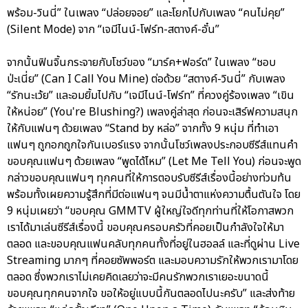
พร้อม-วินนี่” ในเพลง “ปล่อยจอย” และโยกไปกับเพลง “คนไม่คุย”
(Silent Mode) จาก “เจมีไนน์-โฟร์ท-สตางค์-อั๋น”
จากนั้นฟินจิ้นกระจายกับโชว์ของ “มาร์ค+ฟอร์ด” ในเพลง “ชอบ
ป่ะเนี่ย” (Can I Call You Mine) ต่อด้วย “สตางค์-วินนี่” กับเพลง
“รักนะเว้ย” และอมยิ้มไปกับ “เจมีไนน์-โฟร์ท” ที่ควงคู่ร้องเพลง “เขิน
ให้หน่อย” (You're Blushing?) เพลงคู่ล่าสุด ก่อนจะเสิร์ฟความสนุก
ให้กับแฟนๆ ด้วยเพลง “Stand by หล่อ” จากทั้ง 9 หนุ่ม ที่ทำเอา
แฟนๆ ถูกอกถูกใจกันเบอร์แรง จากนั้นโชว์เพลงประกอบซีรีส์แทนคำ
ขอบคุณแฟนๆ ด้วยเพลง “พูดได้ไหม” (Let Me Tell You) ก่อนจะพูด
กล่าวขอบคุณแฟนๆ ทุกคนที่ให้การตอบรับซีรีส์เรื่องนี้อย่างท่วมท้น
พร้อมทั้งเผยความรู้สึกที่มีต่อแฟนๆ จนมีน้ำตาแห่งความตื้นตันใจ โดย
9 หนุ่มเผยว่า “ขอบคุณ GMMTV ผู้ใหญ่ใจดีทุกท่านที่ให้โอกาสพวก
เราได้มาเล่นซีรีส์เรื่องนี้ ขอบคุณครอบครัวที่คอยเป็นกำลังใจให้มา
ตลอด และขอบคุณแฟนคลับทุกคนทั้งที่อยู่ในฮอลล์ และที่ดูผ่าน Live
Streaming มากๆ ที่คอยซัพพอร์ต และมอบความรักให้พวกเรามาโดย
ตลอด ซึ่งพวกเราไม่เคยคิดเลยว่าจะมีคนรักพวกเราเยอะขนาดนี้
ขอบคุณทุกคนจากใจ ขอให้อยู่แบบนี้กันตลอดไปนะครับ” และส่งท้าย