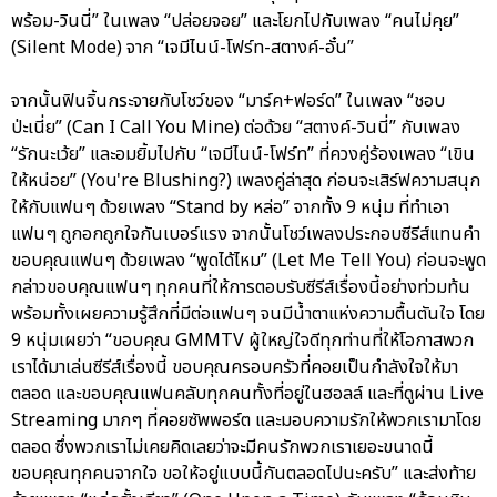
พร้อม-วินนี่” ในเพลง “ปล่อยจอย” และโยกไปกับเพลง “คนไม่คุย”
(Silent Mode) จาก “เจมีไนน์-โฟร์ท-สตางค์-อั๋น”
จากนั้นฟินจิ้นกระจายกับโชว์ของ “มาร์ค+ฟอร์ด” ในเพลง “ชอบ
ป่ะเนี่ย” (Can I Call You Mine) ต่อด้วย “สตางค์-วินนี่” กับเพลง
“รักนะเว้ย” และอมยิ้มไปกับ “เจมีไนน์-โฟร์ท” ที่ควงคู่ร้องเพลง “เขิน
ให้หน่อย” (You're Blushing?) เพลงคู่ล่าสุด ก่อนจะเสิร์ฟความสนุก
ให้กับแฟนๆ ด้วยเพลง “Stand by หล่อ” จากทั้ง 9 หนุ่ม ที่ทำเอา
แฟนๆ ถูกอกถูกใจกันเบอร์แรง จากนั้นโชว์เพลงประกอบซีรีส์แทนคำ
ขอบคุณแฟนๆ ด้วยเพลง “พูดได้ไหม” (Let Me Tell You) ก่อนจะพูด
กล่าวขอบคุณแฟนๆ ทุกคนที่ให้การตอบรับซีรีส์เรื่องนี้อย่างท่วมท้น
พร้อมทั้งเผยความรู้สึกที่มีต่อแฟนๆ จนมีน้ำตาแห่งความตื้นตันใจ โดย
9 หนุ่มเผยว่า “ขอบคุณ GMMTV ผู้ใหญ่ใจดีทุกท่านที่ให้โอกาสพวก
เราได้มาเล่นซีรีส์เรื่องนี้ ขอบคุณครอบครัวที่คอยเป็นกำลังใจให้มา
ตลอด และขอบคุณแฟนคลับทุกคนทั้งที่อยู่ในฮอลล์ และที่ดูผ่าน Live
Streaming มากๆ ที่คอยซัพพอร์ต และมอบความรักให้พวกเรามาโดย
ตลอด ซึ่งพวกเราไม่เคยคิดเลยว่าจะมีคนรักพวกเราเยอะขนาดนี้
ขอบคุณทุกคนจากใจ ขอให้อยู่แบบนี้กันตลอดไปนะครับ” และส่งท้าย