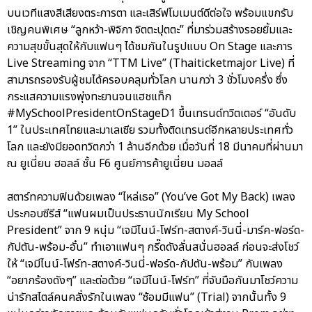
บนเวทีแสงสีเสียงตระการตา และเสิร์ฟโมเมนต์ดีต่อใจ พร้อมแขกรับ
เชิญคนพิเศษ “ลูกหว้า-พิจิกา จิตตะปุตตะ” ที่มาร่วมสร้างรอยยิ้มและ
ความสุขขั้นสุดให้กับแฟนๆ ได้ชมกันในรูปแบบ On Stage และการ
Live Streaming จาก “TTM Live” (Thaiticketmajor Live) ที่
สามารถรองรับผู้ชมได้ครอบคลุมทั่วโลก นานกว่า 3 ชั่วโมงครึ่ง ซึ่ง
กระแสความแรงพุ่งทะยานจนแฮชแท็ก
#MySchoolPresidentOnStageD1 ขึ้นเทรนด์ทวิตเตอร์ “อันดับ
1” ในประเทศไทยและมาเลเซีย รวมทั้งติดเทรนด์อีกหลายประเทศทั่ว
โลก และยังมียอดทวิตกว่า 1 ล้านอีกด้วย เมื่อวันที่ 18 มีนาคมที่ผ่านมา
ณ ยูเนี่ยน ฮอลล์ ชั้น F6 ศูนย์การค้ายูเนี่ยน มอลล์
สตาร์ทความฟินด้วยเพลง “ไหล่เธอ” (You’ve Got My Back) เพลง
ประกอบซีรีส์ “แฟนผมเป็นประธานนักเรียน My School
President” จาก 9 หนุ่ม “เจมีไนน์-โฟร์ท-สตางค์-วินนี่-มาร์ค-ฟอร์ด-
กัปตัน-พร้อม-อั๋น” ทำเอาแฟนๆ กรี๊ดดังลั่นสนั่นฮอลล์ ก่อนจะส่งโชว์
ให้ “เจมีไนน์-โฟร์ท-สตางค์-วินนี่-ฟอร์ด-กัปตัน-พร้อม” กับเพลง
“อยากร้องดังๆ” และต่อด้วย “เจมีไนน์-โฟร์ท” ที่จับมือกันมาโชว์ความ
น่ารักสไตล์คนคลั่งรักในเพลง “ซ้อมมีแฟน” (Trial) จากนั้นทั้ง 9