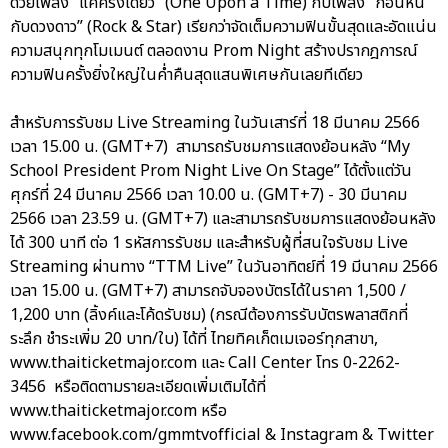
ด้วยเพลง “แค่ครั้งเดียว” (One Upon a Time) กับเพลง “ก้อนหิน
กับดวงดาว” (Rock & Star) เรียกว่าจัดเต็มความฟินขั้นสุดและอัดแน่น
ความสนุกทุกโมเมนต์ ตลอดงาน Prom Night สร้างปรากฎการณ์
ความฟินครั้งยิ่งใหญ่ในค่ำคืนสุดแสนพิเศษกันเลยทีเดียว
สำหรับการรับชม Live Streaming ในวันเสาร์ที่ 18 มีนาคม 2566
เวลา 15.00 น. (GMT+7) สามารถรับชมการแสดงย้อนหลัง “My
School President Prom Night Live On Stage” ได้ตั้งแต่วัน
ศุกร์ที่ 24 มีนาคม 2566 เวลา 10.00 น. (GMT+7) - 30 มีนาคม
2566 เวลา 23.59 น. (GMT+7) และสามารถรับชมการแสดงย้อนหลัง
ได้ 300 นาที ต่อ 1 รหัสการรับชม และสำหรับผู้ที่สนใจรับชม Live
Streaming ผ่านทาง “TTM Live” ในวันอาทิตย์ที่ 19 มีนาคม 2566
เวลา 15.00 น. (GMT+7) สามารถจับจองบัตรได้ในราคา 1,500 /
1,200 บาท (ลิ้งค์และโค้ดรับชม) (กรณีต้องการรับบัตรพลาสติกที่
ระลึก ชำระเพิ่ม 20 บาท/ใบ) ได้ที่ ไทยทิคเก็ตเมเจอร์ทุกสาขา,
www.thaiticketmajor.com และ Call Center โทร 0-2262-
3456 หรือติดตามรายละเอียดเพิ่มเติมได้ที่
www.thaiticketmajor.com หรือ
www.facebook.com/gmmtvofficial & Instagram & Twitter