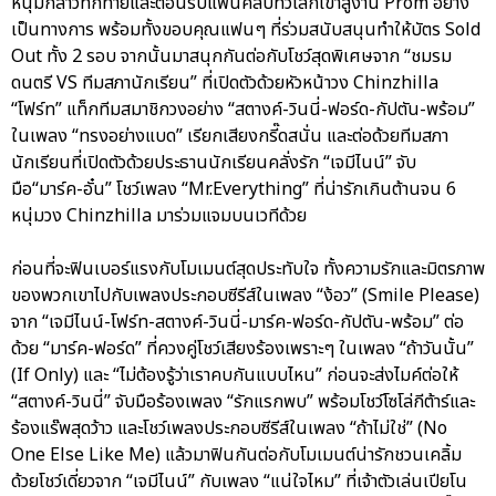
หนุ่มกล่าวทักทายและต้อนรับแฟนคลับทั่วโลกเข้าสู่งาน Prom อย่าง
เป็นทางการ พร้อมทั้งขอบคุณแฟนๆ ที่ร่วมสนับสนุนทำให้บัตร Sold
Out ทั้ง 2 รอบ จากนั้นมาสนุกกันต่อกับโชว์สุดพิเศษจาก “ชมรม
ดนตรี VS ทีมสภานักเรียน” ที่เปิดตัวด้วยหัวหน้าวง Chinzhilla
“โฟร์ท” แท็กทีมสมาชิกวงอย่าง “สตางค์-วินนี่-ฟอร์ด-กัปตัน-พร้อม”
ในเพลง “ทรงอย่างแบด” เรียกเสียงกรี๊ดสนั่น และต่อด้วยทีมสภา
นักเรียนที่เปิดตัวด้วยประธานนักเรียนคลั่งรัก “เจมีไนน์” จับ
มือ“มาร์ค-อั๋น” โชว์เพลง “Mr.Everything” ที่น่ารักเกินต้านจน 6
หนุ่มวง Chinzhilla มาร่วมแจมบนเวทีด้วย
ก่อนที่จะฟินเบอร์แรงกับโมเมนต์สุดประทับใจ ทั้งความรักและมิตรภาพ
ของพวกเขาไปกับเพลงประกอบซีรีส์ในเพลง “ง้อว” (Smile Please)
จาก “เจมีไนน์-โฟร์ท-สตางค์-วินนี่-มาร์ค-ฟอร์ด-กัปตัน-พร้อม” ต่อ
ด้วย “มาร์ค-ฟอร์ด” ที่ควงคู่โชว์เสียงร้องเพราะๆ ในเพลง “ถ้าวันนั้น”
(If Only) และ “ไม่ต้องรู้ว่าเราคบกันแบบไหน” ก่อนจะส่งไมค์ต่อให้
“สตางค์-วินนี่” จับมือร้องเพลง “รักแรกพบ” พร้อมโชว์โซโล่กีต้าร์และ
ร้องแร๊พสุดว้าว และโชว์เพลงประกอบซีรีส์ในเพลง “ถ้าไม่ใช่” (No
One Else Like Me) แล้วมาฟินกันต่อกับโมเมนต์น่ารักชวนเคลิ้ม
ด้วยโชว์เดี่ยวจาก “เจมีไนน์” กับเพลง “แน่ใจไหม” ที่เจ้าตัวเล่นเปียโน