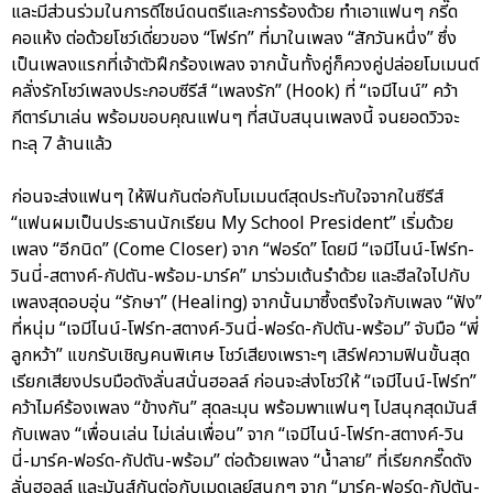
และมีส่วนร่วมในการดีไซน์ดนตรีและการร้องด้วย ทำเอาแฟนๆ กรี๊ด
คอแห้ง ต่อด้วยโชว์เดี่ยวของ “โฟร์ท” ที่มาในเพลง “สักวันหนึ่ง” ซึ่ง
เป็นเพลงแรกที่เจ้าตัวฝึกร้องเพลง จากนั้นทั้งคู่ก็ควงคู่ปล่อยโมเมนต์
คลั่งรักโชว์เพลงประกอบซีรีส์ “เพลงรัก” (Hook) ที่ “เจมีไนน์” คว้า
กีตาร์มาเล่น พร้อมขอบคุณแฟนๆ ที่สนับสนุนเพลงนี้ จนยอดวิวจะ
ทะลุ 7 ล้านแล้ว
ก่อนจะส่งแฟนๆ ให้ฟินกันต่อกับโมเมนต์สุดประทับใจจากในซีรีส์
“แฟนผมเป็นประธานนักเรียน My School President” เริ่มด้วย
เพลง “อีกนิด” (Come Closer) จาก “ฟอร์ด” โดยมี “เจมีไนน์-โฟร์ท-
วินนี่-สตางค์-กัปตัน-พร้อม-มาร์ค” มาร่วมเต้นรำด้วย และฮีลใจไปกับ
เพลงสุดอบอุ่น “รักษา” (Healing) จากนั้นมาซึ้งตรึงใจกับเพลง “ฟัง”
ที่หนุ่ม “เจมีไนน์-โฟร์ท-สตางค์-วินนี่-ฟอร์ด-กัปตัน-พร้อม” จับมือ “พี่
ลูกหว้า” แขกรับเชิญคนพิเศษ โชว์เสียงเพราะๆ เสิร์ฟความฟินขั้นสุด
เรียกเสียงปรบมือดังลั่นสนั่นฮอลล์ ก่อนจะส่งโชว์ให้ “เจมีไนน์-โฟร์ท”
คว้าไมค์ร้องเพลง “ข้างกัน” สุดละมุน พร้อมพาแฟนๆ ไปสนุกสุดมันส์
กับเพลง “เพื่อนเล่น ไม่เล่นเพื่อน” จาก “เจมีไนน์-โฟร์ท-สตางค์-วิน
นี่-มาร์ค-ฟอร์ด-กัปตัน-พร้อม” ต่อด้วยเพลง “น้ำลาย” ที่เรียกกรี๊ดดัง
ลั่นฮอลล์ และมันส์กันต่อกับเมดเลย์สนุกๆ จาก “มาร์ค-ฟอร์ด-กัปตัน-