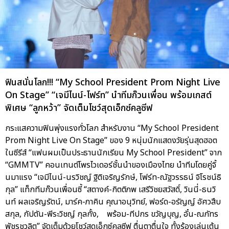
ฟินสนั่นโลก!!! “My School President Prom Night Live
On Stage” “เจมีไนน์-โฟร์ท” นำทีมก๊วนเพื่อน พร้อมเกสต์
พิเศษ “ลูกหว้า” จัดเต็มโชว์สุดเอ็กซ์คลูซีฟ
กระแสความฟินพุ่งแรงทั่วโลก สำหรับงาน “My School President
Prom Night Live On Stage” ของ 9 หนุ่มนักแสดงวัยรุ่นสุดฮอต
ในซีรีส์ “แฟนผมเป็นประธานนักเรียน My School President” จาก
“GMMTV” คอนเทนต์โพรไวเดอร์ชั้นนำของเมืองไทย นำทีมโดยคู่จิ้
นมาแรง “เจมีไนน์-นรวิชญ์ ฐิติเจริญรักษ์, โฟร์ท-ณัฐวรรธน์ จิโรชน์ธิ
กุล” แท็กทีมก๊วนเพื่อนซี้ “สตางค์-กิตติภพ เสรีวิชยสวัสดิ์, วินนี่-ธนวิ
นท์ ผลเจริญรัตน์, มาร์ค-ภาคิน คุณาอนุวิทย์, ฟอร์ด-อรัญญ์ อัศวสืบ
สกุล, กัปตัน-พีระวิชญ์ กุลกั้ง, พร้อม-ทีปกร ขวัญบุญ, อั๋น-ณภัทร
พัชรชวลิต” จัดเต็มด้วยโชว์สุดเอ็กซ์คลูซีฟ ตื่นตาตื่นใจ ทั้งร้องเล่นเต้น