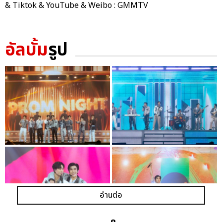
& Tiktok & YouTube & Weibo : GMMTV
อัลบั้ม
รูป
อ่านต่อ