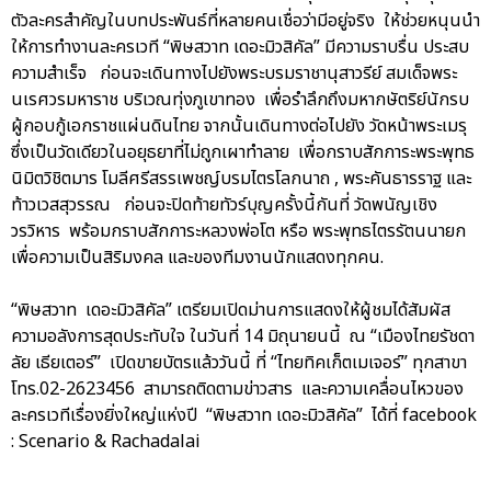
ตัวละครสำคัญในบทประพันธ์ที่หลายคนเชื่อว่ามีอยู่จริง ให้ช่วยหนุนนำ
ให้การทำงานละครเวที “พิษสวาท เดอะมิวสิคัล” มีความราบรื่น ประสบ
ความสำเร็จ ก่อนจะเดินทางไปยังพระบรมราชานุสาวรีย์ สมเด็จพระ
นเรศวรมหาราช บริเวณทุ่งภูเขาทอง เพื่อรำลึกถึงมหากษัตริย์นักรบ
ผู้กอบกู้เอกราชแผ่นดินไทย จากนั้นเดินทางต่อไปยัง วัดหน้าพระเมรุ
ซึ่งเป็นวัดเดียวในอยุธยาที่ไม่ถูกเผาทำลาย เพื่อกราบสักการะพระพุทธ
นิมิตวิชิตมาร โมลีศรีสรรเพชญ์บรมไตรโลกนาถ , พระคันธารราฐ และ
ท้าวเวสสุวรรณ ก่อนจะปิดท้ายทัวร์บุญครั้งนี้กันที่ วัดพนัญเชิง
วรวิหาร พร้อมกราบสักการะหลวงพ่อโต หรือ พระพุทธไตรรัตนนายก
เพื่อความเป็นสิริมงคล และของทีมงานนักแสดงทุกคน.
“พิษสวาท เดอะมิวสิคัล” เตรียมเปิดม่านการแสดงให้ผู้ชมได้สัมผัส
ความอลังการสุดประทับใจ ในวันที่ 14 มิถุนายนนี้ ณ “เมืองไทยรัชดา
ลัย เธียเตอร์” เปิดขายบัตรแล้ววันนี้ ที่ “ไทยทิคเก็ตเมเจอร์” ทุกสาขา
โทร.02-2623456 สามารถติดตามข่าวสาร และความเคลื่อนไหวของ
ละครเวทีเรื่องยิ่งใหญ่แห่งปี “พิษสวาท เดอะมิวสิคัล” ได้ที่ facebook
: Scenario & Rachadalai