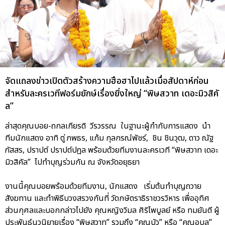
จัดแถลงข่าวเปิดตัวสร้างความฮือฮาไปแล้วเมื่อสัปดาห์ก่อน
สำหรับละครเวทีฟอร์มยักษ์เรื่องยิ่งใหญ่ “พิษสวาท เดอะมิวสิคั
ล”
ล่าสุดคุณบอย-ถกลเกียรติ วีรวรรณ ในฐานะผู้กำกับการแสดง นำ
ทีมนักแสดง อาทิ ตู่ ภพธร, แก้ม กุลกรณ์พัชร์, ชิน ชินวุฒ, ดาว ณัฐ
ภัสสร, ปราปต์ ปราปต์ปฎล พร้อมด้วยทีมงานละครเวที “พิษสวาท เดอะ
มิวสิคัล” ไปทำบุญร่วมกัน ณ จังหวัดอยุธยา
งานนี้คุณบอยพร้อมด้วยทีมงาน, นักแสดง เริ่มต้นทำบุญถวาย
สังฆทาน และทำพิธีบวงสรวงกันที่ วัดกษัตราธิราชวรวิหาร เพื่ออุทิศ
ส่วนกุศลและบอกกล่าวไปยัง คุณหญิงวิมล ศิริไพบูลย์ หรือ ทมยันตี ผู้
ประพันธ์นวนิยายเรื่อง “พิษสวาท” รวมถึง “คุณบัว” หรือ “คุณอุบล”