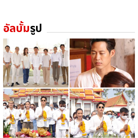
อัลบั้ม
รูป