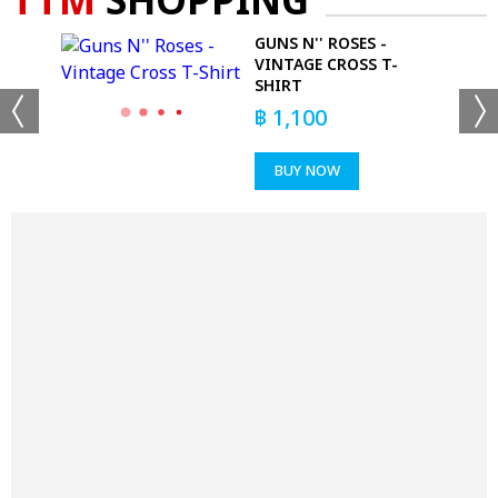
TTM
SHOPPING
GUNS N'' ROSES -
VINTAGE CROSS T-
SHIRT
฿
1,100
BUY NOW