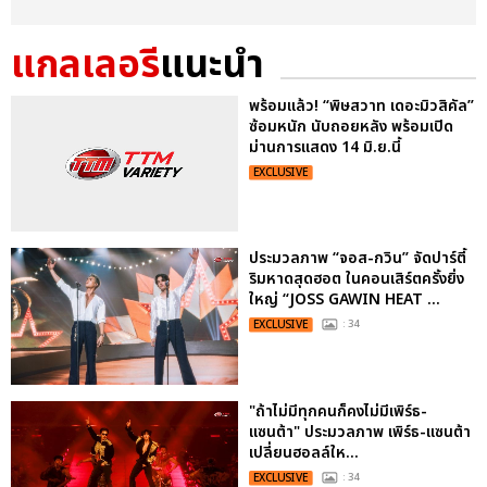
แกลเลอรี
แนะนำ
พร้อมแล้ว! “พิษสวาท เดอะมิวสิคัล”
ซ้อมหนัก นับถอยหลัง พร้อมเปิด
ม่านการแสดง 14 มิ.ย.นี้
EXCLUSIVE
ประมวลภาพ “จอส-กวิน” จัดปาร์ตี้
ริมหาดสุดฮอต ในคอนเสิร์ตครั้งยิ่ง
ใหญ่ “JOSS GAWIN HEAT ...
EXCLUSIVE
: 34
"ถ้าไม่มีทุกคนก็คงไม่มีเพิร์ธ-
แซนต้า" ประมวลภาพ เพิร์ธ-แซนต้า
เปลี่ยนฮอลล์ให...
EXCLUSIVE
: 34