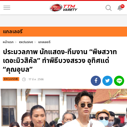
N
แกลเลอรี
หน้าแรก
exclusive
แกลเลอรี
ประมวลภาพ นักแสดง-ทีมงาน “พิษสวาท
เดอะมิวสิคัล” ทำพิธีบวงสรวง อุทิศแด่
“คุณอุบล”
EXCLUSIVE
: 17 มี.ค. 2566