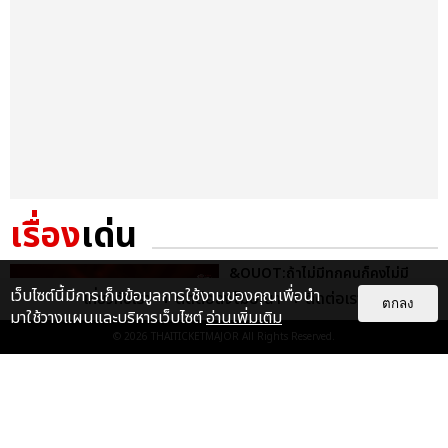
เรื่อง
เด่น
&QUOT;ถ้าไม่มีทุกคนก็คงไม่มี
เพิร์ธ-แซนต้า&QUOT; ประมวล
เว็บไซต์นี้มีการเก็บข้อมูลการใช้งานของคุณเพื่อนำ
เกี่ยวกับเรา
ติดต่อลงโฆษณา
ติดต่อเรา
ตกลง
ภาพ เพิร์ธ-แซนต้า เปลี่ยน
มาใช้วางแผนและบริหารเว็บไซต์
อ่านเพิ่มเติม
ฮอลล์ให...
© 2026
THAITICKETMAJOR
All Rights Reserved.
EXCLUSIVE
: 34
ไม่ว่าจะวันนี้หรือวันไหน ก็จะยังภูมิใจ
ในตัว &QUOT;แจบอม&QUOT;