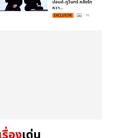
ปอนด์-ภูวินทร์ คลั่งรัก
หวา...
EXCLUSIVE
: 16
เรื่อง
เด่น