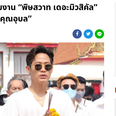
าน “พิษสวาท เดอะมิวสิคัล”
“คุณอุบล”