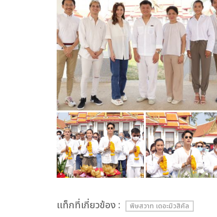
เเท็กที่เกี่ยวข้อง :
พิษสวาท เดอะมิวสิคัล