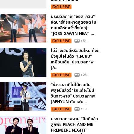
EXCLUSIVE
ประมวลภาพ “จอส-กวิน”
จัดปาร์ตี้ริมหาดสุดฮอต ใน
คอนเสิร์ตครั้งยิ่งใหญ่
“JOSS GAWIN HEAT ...
EXCLUSIVE
: 34
ไม่ว่าจะวันนี้หรือวันไหน ก็จะ
ยังภูมิใจในตัว "แจบอม"
เหมือนเดิม! ประมวลภาพ
JA...
EXCLUSIVE
: 28
“ช่วงเวลาที่ไม่ได้เจอกัน
พิสูจน์แล้วว่ารักแท้จะไม่มี
วันจางหาย” ประมวลภาพ
JAEHYUN กับแฟน...
EXCLUSIVE
: 10
ประมวลภาพงาน “มีสติแล้ว
ลูกพีช PEACH AND ME
PREMIERE NIGHT”