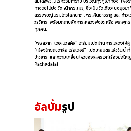
สมเด็จพระนเรศวรมหาราช บริเวณทุ่งภูเขาทอง เพื่อรำ
ทางต่อไปยัง วัดหน้าพระเมรุ ซึ่งเป็นวัดเดียวในอยุธยา
สรรเพชญ์บรมไตรโลกนาถ , พระคันธารราฐ และ ท้าวเวสส
วรวิหาร พร้อมกราบสักการะหลวงพ่อโต หรือ พระพุท
ทุกคน.
“พิษสวาท เดอะมิวสิคัล” เตรียมเปิดม่านการแสดงให้ผู
“เมืองไทยรัชดาลัย เธียเตอร์” เปิดขายบัตรแล้ววันนี้
ข่าวสาร และความเคลื่อนไหวของละครเวทีเรื่องยิ่งใหญ
Rachadalai
อัลบั้ม
รูป