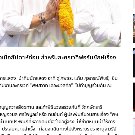
มื่อสัปดาห์ก่อน สำหรับละครเวทีฟอร์มยักษ์เรื่อง
ารแสดง นำทีมนักแสดง อาทิ ตู่ ภพธร, แก้ม กุลกรณ์พัชร์, ชิน
ทีมงานละครเวที “พิษสวาท เดอะมิวสิคัล” ไปทำบุญร่วมกัน ณ
บุญถวายสังฆทาน และทำพิธีบวงสรวงกันที่ วัดกษัตราธิ
ิงวิมล ศิริไพบูลย์ หรือ ทมยันตี ผู้ประพันธ์นวนิยายเรื่อง “พิษ
นบทประพันธ์ที่หลายคนเชื่อว่ามีอยู่จริง ให้ช่วยหนุนนำให้การ
่น ประสบความสำเร็จ ก่อนจะเดินทางไปยังพระบรมราชานุสาวรีย์