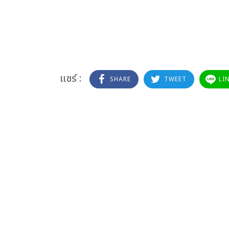
แชร์ :
SHARE
TWEET
LI