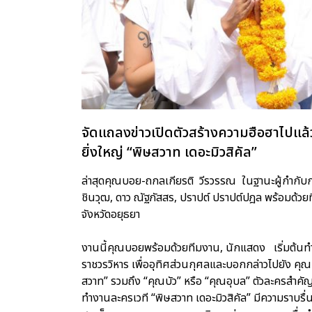
จัดแถลงข่าวเปิดตัวสร้างความฮือฮาไปแล้วเ
ยิ่งใหญ่ “พิษสวาท เดอะมิวสิคัล”
ล่าสุดคุณบอย-ถกลเกียรติ วีรวรรณ ในฐานะผู้กำกับก
ชินวุฒ, ดาว ณัฐภัสสร, ปราปต์ ปราปต์ปฎล พร้อมด้วย
จังหวัดอยุธยา
งานนี้คุณบอยพร้อมด้วยทีมงาน, นักแสดง เริ่มต้นทำ
ราชวรวิหาร เพื่ออุทิศส่วนกุศลและบอกกล่าวไปยัง คุณหญ
สวาท” รวมถึง “คุณบัว” หรือ “คุณอุบล” ตัวละครสำคัญใ
ทำงานละครเวที “พิษสวาท เดอะมิวสิคัล” มีความราบรื