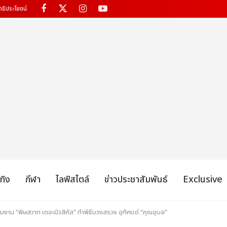
ทธิประโยชน์
เทิง
กีฬา
ไลฟ์สไตล์
ข่าวประชาสัมพันธ์
Exclusive
าน “พิษสวาท เดอะมิวสิคัล” ทำพิธีบวงสรวง อุทิศแด่ “คุณอุบล”