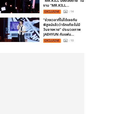
“MR.KILL มังงะสั่งตาย” ใน
งาน “MR.KILL...
EXCLUSIVE
: 14
“ช่วงเวลาที่ไม่ได้เจอกัน
พิสูจน์แล้วว่ารักแท้จะไม่มี
วันจางหาย” ประมวลภาพ
JAEHYUN กับแฟน...
EXCLUSIVE
: 10