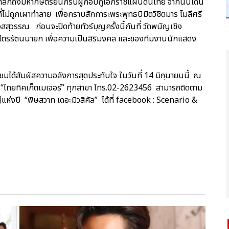
ลึกถึงมหากษัตริย์นักรบผู้กอบกู้เอกราชแผ่นดินไทย จากนั้นเดิน
ที่ไม่ถูกเผาทำลาย เพื่อกราบสักการะพระพุทธนิมิตวิชิตมาร โมลีศรี
ุวรรณ ก่อนจะปิดท้ายทัวร์บุญครั้งนี้กันที่ วัดพนัญเชิง
ธไตรรัตนนายก เพื่อความเป็นสิริมงคล และของทีมงานนักแสดง
้ชมได้สัมผัสความอลังการสุดประทับใจ ในวันที่ 14 มิถุนายนนี้ ณ
 ที่ “ไทยทิคเก็ตเมเจอร์” ทุกสาขา โทร.02-2623456 สามารถติดตาม
่แห่งปี “พิษสวาท เดอะมิวสิคัล” ได้ที่ facebook : Scenario &