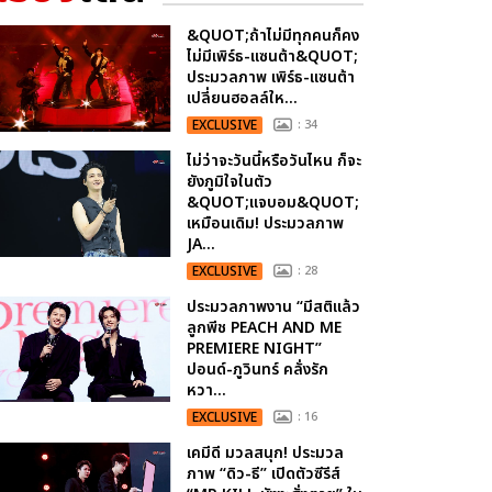
&QUOT;ถ้าไม่มีทุกคนก็คง
ไม่มีเพิร์ธ-แซนต้า&QUOT;
ประมวลภาพ เพิร์ธ-แซนต้า
เปลี่ยนฮอลล์ให...
EXCLUSIVE
: 34
ไม่ว่าจะวันนี้หรือวันไหน ก็จะ
ยังภูมิใจในตัว
&QUOT;แจบอม&QUOT;
เหมือนเดิม! ประมวลภาพ
JA...
EXCLUSIVE
: 28
ประมวลภาพงาน “มีสติแล้ว
ลูกพีช PEACH AND ME
PREMIERE NIGHT”
ปอนด์-ภูวินทร์ คลั่งรัก
หวา...
EXCLUSIVE
: 16
เคมีดี มวลสนุก! ประมวล
ภาพ “ดิว-ธี” เปิดตัวซีรีส์