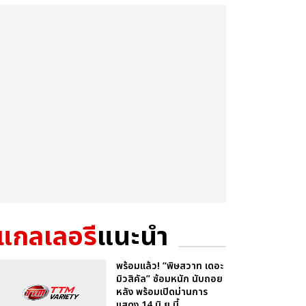
แกลเลอรี
แนะนำ
พร้อมแล้ว! “พิษสวาท เดอะ
มิวสิคัล” ซ้อมหนัก นับถอย
หลัง พร้อมเปิดม่านการ
แสดง 14 มิ.ย.นี้