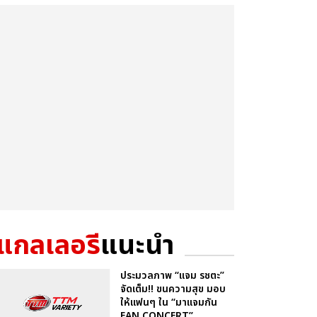
แกลเลอรี
แนะนำ
ประมวลภาพ “แจม รชตะ”
จัดเต็ม!! ขนความสุข มอบ
ให้แฟนๆ ใน “มาแจมกัน
FAN CONCERT”