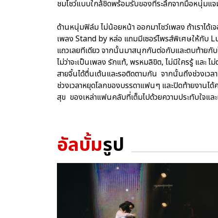
ชมโชว์แบบใกล้ชิดพร้อมรับของที่ระลึกจากมือหนุ่ม
ด้านหนุ่มฟิล์ม ไม่น้อยหน้า ออกมาโชว์เพลง ถ้าเราไ
เพลง Stand by หล่อ แถมมีเซอร์ไพรส์พิเศษให้กับ 
แถวเลยทีเดียว จากนั้นมาสนุกกันต่อกับและตบท้ายกับโ
ไม่ว่าจะเป็นเพลง รักแท้, พรหมลิขิต, ไม่มีใครรู้ แล
สายจิ้นได้ตื่นเต้นและรอติดตามกัน จากนั้นถึงช่วงเวลาแ
ช่วงเวลาหยุดโลกของบรรดาแฟนๆ และปิดท้ายงานได้ครบท
สุข ของเหล่าแฟนคลับที่เต็มไปด้วยความประทับใจและเต
อัลบั้ม
รูป