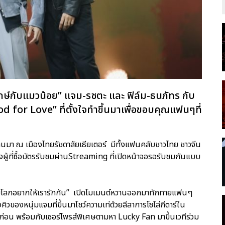
ักษ์กับแมวน้อย” แจม-รชตะ และ ฟิล์ม-ธนภัทร กับ
r Love” ที่ตั้งใจทำขึ้นมาเพื่อขอบคุณแฟนๆที่
่ผ่านมา ณ เมืองไทยรัชดาลัยเธียเตอร์ มีทั้งแฟนคลับชาวไทย ชาวจีน
งผู้ที่ซื้อบัตรรับชมผ่านStreaming ที่เปิดหน้าจอรอรับชมกันแบบ
สงสัยโลกอยากให้เรารักกัน” เปิดโมเมนต์หวานออกมาทักทายแฟนๆ
ึงคิวของหนุ่มแจมที่ขึ้นมาโชว์ความเท่ด้วยลีลาการโซโล่กีตาร์ใน
าก่อน พร้อมกับเซอร์ไพรส์พิเศษตามหา Lucky Fan มาขึ้นเวทีร่วม