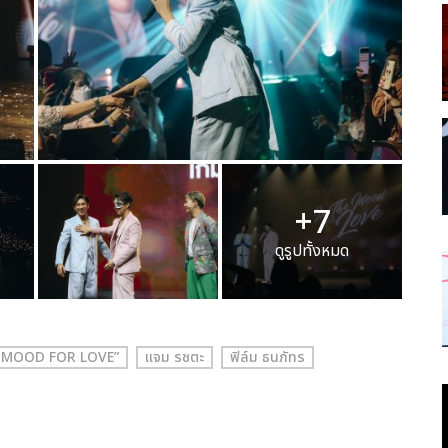
+7
ดูรูปทั้งหมด
 MOOD FOR LOVE”
แจม รชตะ
ฟิล์ม ธนภัทร