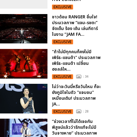
EXCLUSIVE
ชาวด้อม RANGER อิ่มใจ!
ประมวลภาพ “แจม-รชตะ”
จัดเต็ม ร้อง เต้น เล่นกีตาร์
ในงาน “JAM FA...
EXCLUSIVE
"ถ้าไม่มีทุกคนก็คงไม่มี
เพิร์ธ-แซนต้า" ประมวลภาพ
เพิร์ธ-แซนต้า เปลี่ยน
ฮอลล์ให...
EXCLUSIVE
: 34
ไม่ว่าจะวันนี้หรือวันไหน ก็จะ
ยังภูมิใจในตัว "แจบอม"
เหมือนเดิม! ประมวลภาพ
JA...
EXCLUSIVE
: 28
“ช่วงเวลาที่ไม่ได้เจอกัน
พิสูจน์แล้วว่ารักแท้จะไม่มี
วันจางหาย” ประมวลภาพ