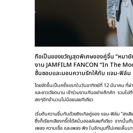
ถือเป็นของขวัญสุดพิเศษของคู่จิ้น “หมาย
งาน JAMFILM FANCON “In The Mood fo
ชื่นชอบและมอบความรักให้กับ แจม-ฟิล์ม
โดยจัดขึ้นเป็นครั้งแรกในวันอาทิตย์ที่ 12 มีนาคม ที
และชาวเวียดนาม เข้าร่วมงานกันอย่างคึกคัก รวมไปถึ
สดๆอีกจำนวนไม่น้อยเลยทีเดียว
เริ่มต้นความจิ้นกันด้วยซิงเกิลคู่ของ แจม-ฟิล์ม “
ซึ่งก็เรียกเสียงกรี๊ดได้สนั่นฮอลล์เลยทีเดียว จากนั้นถ
เพลง ความเชื่อ และเพลง พิง ในอีกมุมที่ไม่เคยเห็นม