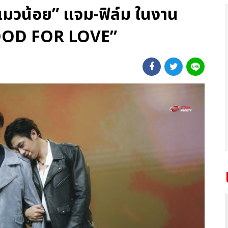
บแมวน้อย” แจม-ฟิล์ม ในงาน
OD FOR LOVE”