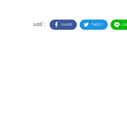
แชร์ :
SHARE
TWEET
LI