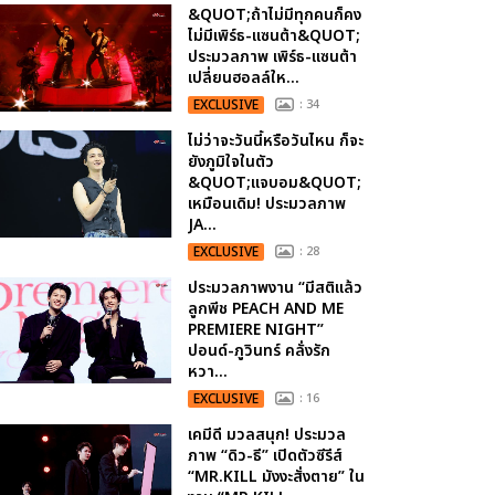
&QUOT;ถ้าไม่มีทุกคนก็คง
ไม่มีเพิร์ธ-แซนต้า&QUOT;
ประมวลภาพ เพิร์ธ-แซนต้า
เปลี่ยนฮอลล์ให...
EXCLUSIVE
: 34
ไม่ว่าจะวันนี้หรือวันไหน ก็จะ
ยังภูมิใจในตัว
&QUOT;แจบอม&QUOT;
เหมือนเดิม! ประมวลภาพ
JA...
EXCLUSIVE
: 28
ประมวลภาพงาน “มีสติแล้ว
ลูกพีช PEACH AND ME
PREMIERE NIGHT”
ปอนด์-ภูวินทร์ คลั่งรัก
หวา...
EXCLUSIVE
: 16
เคมีดี มวลสนุก! ประมวล
ภาพ “ดิว-ธี” เปิดตัวซีรีส์
“MR.KILL มังงะสั่งตาย” ใน