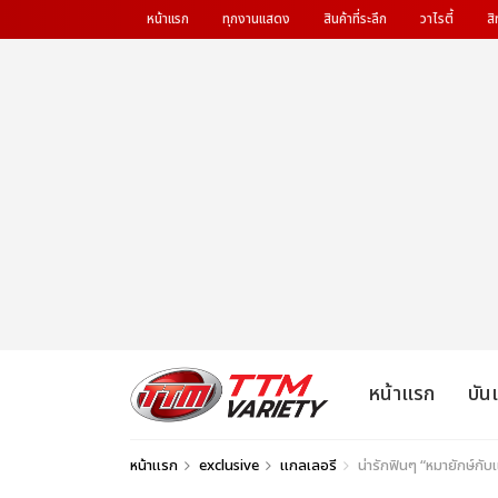
หน้าแรก
ทุกงานแสดง
สินค้าที่ระลึก
วาไรตี้
สิ
หน้าแรก
บัน
หน้าแรก
exclusive
แกลเลอรี
น่ารักฟินๆ “หมายักษ์ก