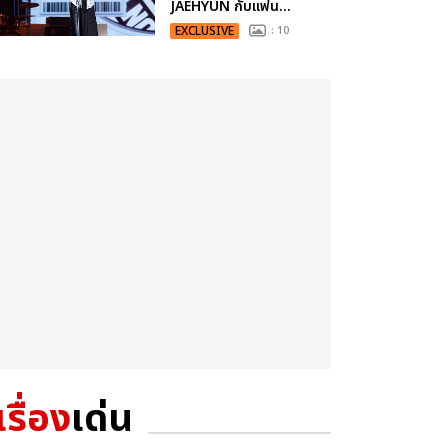
JAEHYUN กับแฟน...
EXCLUSIVE
: 10
เรื่อง
เด่น