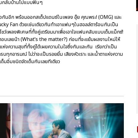
แจมกลับบ้านไปแบบฟินๆ
ด้เจอกันอีก พร้อมออกสเต็ปแดนซ์ในเพลง อุ๊ย คุณพระ! (OMG) และ
Lucky Fan ด้วยเช่นเดียวกันทำเอาแฟนๆในฮอลล์ตาร้อนกันเป็น
ชว์เพลงพิเศษที่ทั้งคู่เตรียมมาเพื่อเอาใจแฟนคลับแบบเต็มแม็กซ์!
ะ ไม่ตอบเลยน้า (What’s the matter?) ก่อนที่จะแย้มผลงานใหม่ให้
ห่งความสุขที่ทั้งคู่ได้เผยความในใจซึ่งกันและกัน เรียกว่าเป็น
ุกอารมณ์ ไม่ว่าจะเป็นรอยยิ้ม เสียงหัวเราะ และน้ำตาแห่งความ
็มอิ่มชนิดจัดเต็มกันเลยทีเดียว