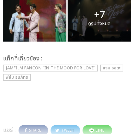
+7
ดูรูปทั้งหมด
เเท็กที่เกี่ยวข้อง :
JAMFILM FANCON “IN THE MOOD FOR LOVE”
แจม รชตะ
ฟิล์ม ธนภัทร
แชร์ :
SHARE
TWEET
LINE