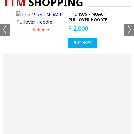
TTM
SHOPPING
-
THE 1975 - NOACF
PULLOVER HOODIE
฿
2,000
BUY NOW