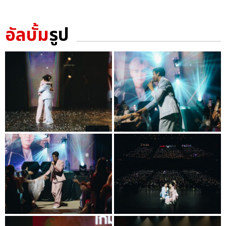
อัลบั้ม
รูป