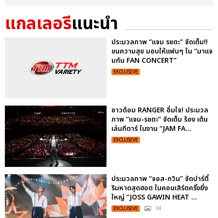
แกลเลอรี
แนะนำ
ประมวลภาพ “แจม รชตะ” จัดเต็ม!!
ขนความสุข มอบให้แฟนๆ ใน “มาแจ
มกัน FAN CONCERT”
EXCLUSIVE
ชาวด้อม RANGER อิ่มใจ! ประมวล
ภาพ “แจม-รชตะ” จัดเต็ม ร้อง เต้น
เล่นกีตาร์ ในงาน “JAM FA...
EXCLUSIVE
ประมวลภาพ “จอส-กวิน” จัดปาร์ตี้
ริมหาดสุดฮอต ในคอนเสิร์ตครั้งยิ่ง
ใหญ่ “JOSS GAWIN HEAT ...
EXCLUSIVE
: 34