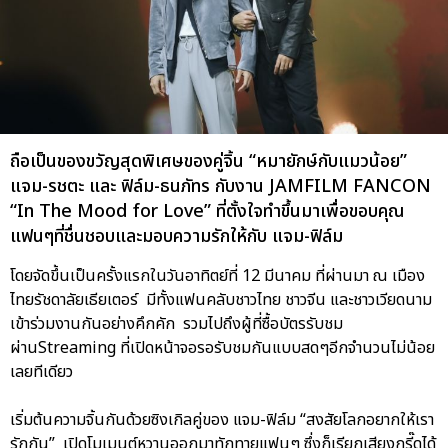
ถือเป็นของขวัญสุดพิเศษของคู่จิ้น “หมายักษ์กับแมวน้อย”
แจม-รชตะ และ ฟิล์ม-ธนภัทร กับงาน JAMFILM FANCON
“In The Mood for Love” ที่ตั้งใจทำขึ้นมาเพื่อขอบคุณ
แฟนๆที่ชื่นชอบและมอบความรักให้กับ แจม-ฟิล์ม
โดยจัดขึ้นเป็นครั้งแรกในวันอาทิตย์ที่ 12 มีนาคม ที่ผ่านมา ณ เมือง
ไทยรัชดาลัยเธียเตอร์ มีทั้งแฟนคลับชาวไทย ชาวจีน และชาวเวียดนาม
เข้าร่วมงานกันอย่างคึกคัก รวมไปถึงผู้ที่ซื้อบัตรรับชม
ผ่านStreaming ที่เปิดหน้าจอรอรับชมกันแบบสดๆอีกจำนวนไม่น้อย
เลยทีเดียว
เริ่มต้นความจิ้นกันด้วยซิงเกิลคู่ของ แจม-ฟิล์ม “สงสัยโลกอยากให้เรา
รักกัน” เปิดโมเมนต์หวานออกมาทักทายแฟนๆ ซึ่งก็เรียกเสียงกรี๊ดได้