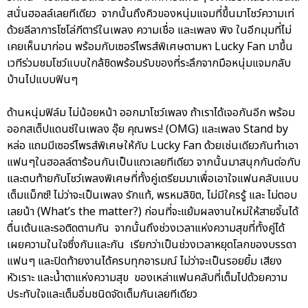
สนั่นฮอลล์เลยทีเดียว จากนั้นถึงคิวของหนุ่มแจมที่ขึ้นมาโชว์ความเท่
ด้วยลีลาการโซโล่กีตาร์ในเพลง ความเชื่อ และเพลง พิง ในอีกมุมที่ไม่
เคยเห็นมาก่อน พร้อมกับเซอร์ไพรส์พิเศษตามหา Lucky Fan มาขึ้น
เวทีร่วมชมโชว์แบบใกล้ชิดพร้อมรับของที่ระลึกจากมือหนุ่มแจมกลับ
บ้านไปแบบฟินๆ
ด้านหนุ่มฟิล์ม ไม่น้อยหน้า ออกมาโชว์เพลง ถ้าเราได้เจอกันอีก พร้อม
ออกสเต็ปแดนซ์ในเพลง อุ๊ย คุณพระ! (OMG) และเพลง Stand by
หล่อ แถมมีเซอร์ไพรส์พิเศษให้กับ Lucky Fan ด้วยเช่นเดียวกันทำเอา
แฟนๆในฮอลล์ตาร้อนกันเป็นแถวเลยทีเดียว จากนั้นมาสนุกกันต่อกับ
และตบท้ายกับโชว์เพลงพิเศษที่ทั้งคู่เตรียมมาเพื่อเอาใจแฟนคลับแบบ
เต็มแม็กซ์! ไม่ว่าจะเป็นเพลง รักแท้, พรหมลิขิต, ไม่มีใครรู้ และ ไม่ตอบ
เลยน้า (What’s the matter?) ก่อนที่จะแย้มผลงานใหม่ให้สายจิ้นได้
ตื่นเต้นและรอติดตามกัน จากนั้นถึงช่วงเวลาแห่งความสุขที่ทั้งคู่ได้
เผยความในใจซึ่งกันและกัน เรียกว่าเป็นช่วงเวลาหยุดโลกของบรรดา
แฟนๆ และปิดท้ายงานได้ครบทุกอารมณ์ ไม่ว่าจะเป็นรอยยิ้ม เสียง
หัวเราะ และน้ำตาแห่งความสุข ของเหล่าแฟนคลับที่เต็มไปด้วยความ
ประทับใจและเต็มอิ่มชนิดจัดเต็มกันเลยทีเดียว