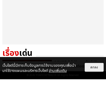
เรื่อง
เด่น
&QUOT;ถ้าไม่มีทุกคนก็คงไม่มี
เว็บไซต์นี้มีการเก็บข้อมูลการใช้งานของคุณเพื่อนำ
เกี่ยวกับเรา
ติดต่อลงโฆษณา
ติดต่อเรา
เพิร์ธ-แซนต้า&QUOT; ประมวล
ตกลง
มาใช้วางแผนและบริหารเว็บไซต์
อ่านเพิ่มเติม
ภาพ เพิร์ธ-แซนต้า เปลี่ยน
ฮอลล์ให...
© 2026
THAITICKETMAJOR
All Rights Reserved.
EXCLUSIVE
: 34
ไม่ว่าจะวันนี้หรือวันไหน ก็จะยังภูมิใจ
ในตัว &QUOT;แจบอม&QUOT;
เหมือนเดิม! ประมวลภาพ JA...