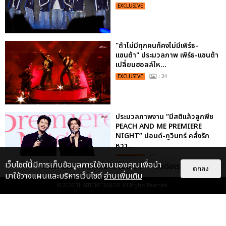
EXCLUSIVE
"ถ้าไม่มีทุกคนก็คงไม่มีเพิร์ธ-
แซนต้า" ประมวลภาพ เพิร์ธ-แซนต้า
เปลี่ยนฮอลล์ให...
EXCLUSIVE
: 34
ประมวลภาพงาน “มีสติแล้วลูกพีช
PEACH AND ME PREMIERE
NIGHT” ปอนด์-ภูวินทร์ คลั่งรัก
หวา...
EXCLUSIVE
: 16
เว็บไซต์นี้มีการเก็บข้อมูลการใช้งานของคุณเพื่อนำ
เกี่ยวกับเรา
ติดต่อลงโฆษณา
ติดต่อเรา
ตกลง
มาใช้วางแผนและบริหารเว็บไซต์
อ่านเพิ่มเติม
© 2026
THAITICKETMAJOR
All Rights Reserved.
“ช่วงเวลาที่ไม่ได้เจอกันพิสูจน์แล้วว่า
รักแท้จะไม่มีวันจางหาย” ประมวล
ภาพ JAEHYUN กับแฟน...
EXCLUSIVE
: 10