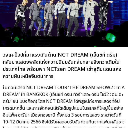
วงเค-ป๊อปที่มาแรงเกินต้าน NCT DREAM (เอ็นซีที ดรีม)
กลับมาแสดงพลังแห่งความนิยมอันถล่มทลายยิ่งกว่าเดิมใน
ประเทศไทย พร้อมพา NCTzen DREAM เข้าสู่ดินแดนแห่ง
ความฝันเหนือจินตนาการ
ในคอนเสิร์ต NCT DREAM TOUR ‘THE DREAM SHOW2 : In A
DREAM’ in BANGKOK (เอ็นซีที ดรีม ทัวร์ ‘เดอะ ดรีม โชว์2 : อิน อะ
ดรีม’ อิน แบงค็อก) โดย NCT DREAM ได้พิสูจน์ถึงการแสดงที่อัป
เกรดมากขึ้น และการจัดคอนเสิร์ตเต็มรูปแบบในสเกลที่ใหญ่ขึ้นอย่าง
อิมแพ็ค อารีน่า เมืองทองธานี ทั้งหมด 3 รอบการแสดง ระหว่างวันที่
10-12 มีนาคม 2566 ซึ่งได้รับผลตอบรับอันท่วมท้นจากแฟนคลับชาว