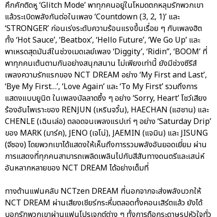
คึกคักติดหู ‘Glitch Mode’ พาทุกคนอยู่ในโหมดตกหลุมรักพวกเขา
แล้วระเบิดพลังกันต่อในเพลง ‘Countdown (3, 2, 1)’ และ
‘STRONGER’ ก่อนเร่งระดับความร้อนแรงขึ้นเรื่อย ๆ กับเพลงฮิต
ทั้ง ‘Hot Sauce’, ‘Beatbox’, ‘Hello Future’, ‘We Go Up’ และ
พาเหรดสุดมันส์ในช่วงเมดเลย์เพลง ‘Diggity’, ‘Ridin’’, ‘BOOM’ ที่
พาทุกคนเต้นตามกันอย่างสนุกสนาน ไม่เพียงเท่านี้ ยังมีช่วงซีรีส์
เพลงความรักแรกของ NCT DREAM อย่าง ‘My First and Last’,
‘Bye My First…’, ‘Love Again’ และ ‘To My First’ รวมถึงการ
แสดงแบบยูนิต ในเพลงบัลลาดซึ้ง ๆ อย่าง ‘Sorry, Heart’ โชว์เสียง
ร้องอันไพเราะของ RENJUN (เหรินจวิ้น), HAECHAN (แฮชาน) และ
CHENLE (เฉินเล่อ) ตลอดจนเพลงแรปเท่ ๆ อย่าง ‘Saturday Drip’
ของ MARK (มาร์ค), JENO (เจโน่), JAEMIN (แจมิน) และ JISUNG
(จีซอง) โดยพวกเขาได้แสดงให้เห็นถึงการรวมพลังอันยอดเยี่ยม ผ่าน
การแสดงที่ทุกคนสามารถเพลิดเพลินไปกับสีสันทางดนตรีและเสน่ห์
อันหลากหลายของ NCT DREAM ได้อย่างเต็มที่
ทางด้านแฟนคลับ NCTzen DREAM ที่นอกจากจะส่งพลังบวกให้
NCT DREAM ผ่านเสียงเชียร์กระหึ่มตลอดทั้งคอนเสิร์ตแล้ว ยังได้
บอกรักพวกเขาผ่านแฟนโปรเจกต์ต่าง ๆ ทั้งการถือกระดาษรูปหัวใจทั่ว