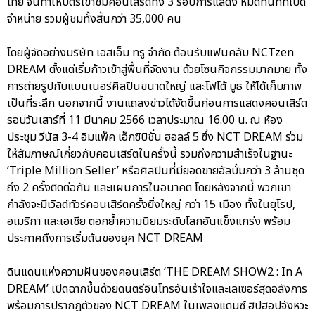
ไทย จนทำให้บัตรเข้าชมคอนเสิร์ตทั้ง 3 รอบการแสดง หมดทันทีที่เปิด
จำหน่าย รวมผู้ชมทั้งสิ้นกว่า 35,000 คน
โดยผู้จัดอย่างบริษัท เอสเอ็ม ทรู จำกัด ต้อนรับแฟนคลับ NCTzen
DREAM ตั้งแต่เริ่มก้าวเข้าสู่พื้นที่จัดงาน ด้วยโซนกิจกรรมมากมาย ทั้ง
การถ่ายรูปกับแบนเนอร์ศิลปินขนาดใหญ่ และโฟโต้ บูธ ให้ได้เก็บภาพ
เป็นที่ระลึก นอกจากนี้ งานแถลงข่าวได้จัดขึ้นก่อนการแสดงคอนเสิร์ต
รอบวันเสาร์ที่ 11 มีนาคม 2566 เวลาประมาณ 16.00 น. ณ ห้อง
ประชุม วีนัส 3-4 อิมแพ็ค เอ็กซิบิชั่น ฮอลล์ 5 ซึ่ง NCT DREAM ร่วม
ให้สัมภาษณ์เกี่ยวกับคอนเสิร์ตในครั้งนี้ รวมถึงความสำเร็จในฐานะ
‘Triple Million Seller’ หรือศิลปินที่มียอดขายอัลบั้มกว่า 3 ล้านชุด
ถึง 2 ครั้งติดต่อกัน และแผนการในอนาคต โดยหลังจากนี้ พวกเขา
กำลังจะมีเวิลด์ทัวร์คอนเสิร์ตครั้งยิ่งใหญ่ กว่า 15 เมือง ทั้งในยุโรป,
อเมริกา และเอเชีย ตอกย้ำความนิยมระดับโลกอันแข็งแกร่ง พร้อม
ประกาศถึงการเริ่มต้นของยุค NCT DREAM
ดินแดนแห่งความฝันของคอนเสิร์ต ‘THE DREAM SHOW2 : In A
DREAM’ เปิดฉากขึ้นด้วยดนตรีอินโทรอันเร้าใจและเลเซอร์สุดอลังการ
พร้อมการปรากฏตัวของ NCT DREAM ในเพลงแดนซ์ ฮิปฮอปจังหวะ