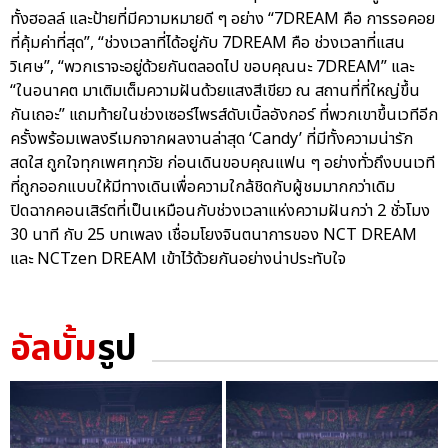
ทั้งฮอลล์ และป้ายที่มีความหมายดี ๆ อย่าง “7DREAM คือ การรอคอย
ที่คุ้มค่าที่สุด”, “ช่วงเวลาที่ได้อยู่กับ 7DREAM คือ ช่วงเวลาที่แสน
วิเศษ”, “พวกเราจะอยู่ด้วยกันตลอดไป ขอบคุณนะ 7DREAM” และ
“ในอนาคต มาเติมเต็มความฝันด้วยแสงสีเขียว ณ สถานที่ที่ใหญ่ขึ้น
กันเถอะ” แถมท้ายในช่วงเซอร์ไพรส์ดับเบิ้ลอังกอร์ ที่พวกเขาขึ้นเวทีอีก
ครั้งพร้อมเพลงรีเมกจากผลงานล่าสุด ‘Candy’ ที่มีทั้งความน่ารัก
สดใส ถูกใจทุกเพศทุกวัย ก่อนเดินขอบคุณแฟน ๆ อย่างทั่วถึงบนเวที
ที่ถูกออกแบบให้มีทางเดินเพื่อความใกล้ชิดกับผู้ชมมากกว่าเดิม
ปิดฉากคอนเสิร์ตที่เป็นเหมือนกับช่วงเวลาแห่งความฝันกว่า 2 ชั่วโมง
30 นาที กับ 25 บทเพลง เชื่อมโยงจินตนาการของ NCT DREAM
และ NCTzen DREAM เข้าไว้ด้วยกันอย่างน่าประทับใจ
อัลบั้ม
รูป