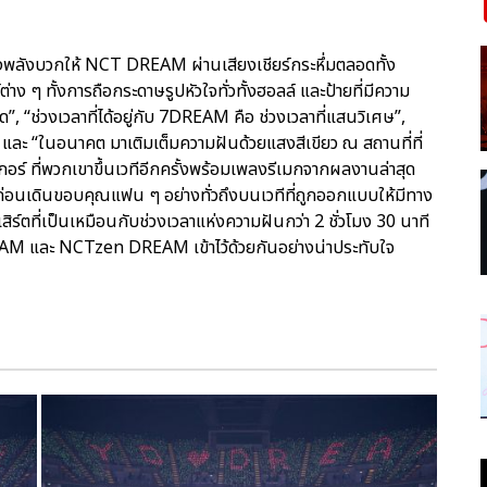
ังบวกให้ NCT DREAM ผ่านเสียงเชียร์กระหึ่มตลอดทั้ง
ง ๆ ทั้งการถือกระดาษรูปหัวใจทั่วทั้งฮอลล์ และป้ายที่มีความ
”, “ช่วงเวลาที่ได้อยู่กับ 7DREAM คือ ช่วงเวลาที่แสนวิเศษ”,
ะ “ในอนาคต มาเติมเต็มความฝันด้วยแสงสีเขียว ณ สถานที่ที่
งกอร์ ที่พวกเขาขึ้นเวทีอีกครั้งพร้อมเพลงรีเมกจากผลงานล่าสุด
ย ก่อนเดินขอบคุณแฟน ๆ อย่างทั่วถึงบนเวทีที่ถูกออกแบบให้มีทาง
ิร์ตที่เป็นเหมือนกับช่วงเวลาแห่งความฝันกว่า 2 ชั่วโมง 30 นาที
M และ NCTzen DREAM เข้าไว้ด้วยกันอย่างน่าประทับใจ