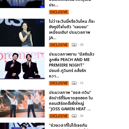
ประ...
EXCLUSIVE
ไม่ว่าจะวันนี้หรือวันไหน ก็จะ
ยังภูมิใจในตัว "แจบอม"
เหมือนเดิม! ประมวลภาพ
JA...
EXCLUSIVE
: 28
ประมวลภาพงาน “มีสติแล้ว
ลูกพีช PEACH AND ME
PREMIERE NIGHT”
ปอนด์-ภูวินทร์ คลั่งรัก
หวา...
EXCLUSIVE
: 16
ประมวลภาพ “จอส-กวิน”
จัดปาร์ตี้ริมหาดสุดฮอต ใน
คอนเสิร์ตครั้งยิ่งใหญ่
“JOSS GAWIN HEAT ...
EXCLUSIVE
: 34
“ช่วงเวลาที่ไม่ได้เจอกัน