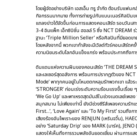
โดยผู้จัดอย่างบริษัท เอสเอ็ม ทรู จำกัด ต้อนรับแฟนคล
กิจกรรมมากมาย ทั้งการถ่ายรูปกับแบนเนอร์ศิลปินขนาด
แถลงข่าวได้จัดขึ้นก่อนการแสดงคอนเสิร์ต รอบวันเสา
3-4 อิมแพ็ค เอ็กซิบิชั่น ฮอลล์ 5 ซึ่ง NCT DREAM ร่
ฐานะ ‘Triple Million Seller’ หรือศิลปินที่มียอดขา
โดยหลังจากนี้ พวกเขากำลังจะมีเวิลด์ทัวร์คอนเสิร์ตครั้
ความนิยมระดับโลกอันแข็งแกร่ง พร้อมประกาศถึงก
ดินแดนแห่งความฝันของคอนเสิร์ต ‘THE DREAM SHO
และเลเซอร์สุดอลังการ พร้อมการปรากฏตัวของ NCT 
Mode’ พาทุกคนอยู่ในโหมดตกหลุมรักพวกเขา แล้วระเ
‘STRONGER’ ก่อนเร่งระดับความร้อนแรงขึ้นเรื่อย ๆ 
‘We Go Up’ และพาเหรดสุดมันส์ในช่วงเมดเลย์เพลง ‘
สนุกสนาน ไม่เพียงเท่านี้ ยังมีช่วงซีรีส์เพลงควา
First…’, ‘Love Again’ และ ‘To My First’ รวมถึงกา
เสียงร้องอันไพเราะของ RENJUN (เหรินจวิ้น), H
อย่าง ‘Saturday Drip’ ของ MARK (มาร์ค), JENO (
แสดงให้เห็นถึงการรวมพลังอันยอดเยี่ยม ผ่านการแสด