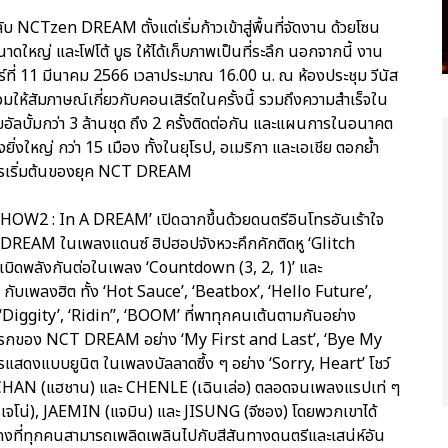
ับ NCTzen DREAM ตั้งแต่เริ่มก้าวเข้าสู่พื้นที่จัดงาน ด้วยโซน
ใหญ่ และโฟโต้ บูธ ให้ได้เก็บภาพเป็นที่ระลึก นอกจากนี้ งาน
ร์ที่ 11 มีนาคม 2566 เวลาประมาณ 16.00 น. ณ ห้องประชุม วีนัส
วมให้สัมภาษณ์เกี่ยวกับคอนเสิร์ตในครั้งนี้ รวมถึงความสำเร็จใน
ยอัลบั้มกว่า 3 ล้านชุด ถึง 2 ครั้งติดต่อกัน และแผนการในอนาคต
งยิ่งใหญ่ กว่า 15 เมือง ทั้งในยุโรป, อเมริกา และเอเชีย ตอกย้ำ
ารเริ่มต้นของยุค NCT DREAM
W2 : In A DREAM’ เปิดฉากขึ้นด้วยดนตรีอินโทรอันเร้าใจ
DREAM ในเพลงแดนซ์ ฮิปฮอปจังหวะคึกคักติดหู ‘Glitch
บิดพลังกันต่อในเพลง ‘Countdown (3, 2, 1)’ และ
กับเพลงฮิต ทั้ง ‘Hot Sauce’, ‘Beatbox’, ‘Hello Future’,
Diggity’, ‘Ridin’’, ‘BOOM’ ที่พาทุกคนเต้นตามกันอย่าง
มรักแรกของ NCT DREAM อย่าง ‘My First and Last’, ‘Bye My
รแสดงแบบยูนิต ในเพลงบัลลาดซึ้ง ๆ อย่าง ‘Sorry, Heart’ โชว์
AECHAN (แฮชาน) และ CHENLE (เฉินเล่อ) ตลอดจนเพลงแรปเท่ ๆ
เจโน่), JAEMIN (แจมิน) และ JISUNG (จีซอง) โดยพวกเขาได้
งที่ทุกคนสามารถเพลิดเพลินไปกับสีสันทางดนตรีและเสน่ห์อัน