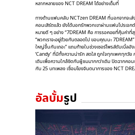
หลากหลายของ NCT DREAM ได้อย่างเต็มที่
ทางด้านแฟนคลับ NCTzen DREAM ที่นอกจากจะส่งพล
คอนเสิร์ตแล้ว ยังได้บอกรักพวกเขาผ่านแฟนโปรเจกต์ต่า
หมายดี ๆ อย่าง “7DREAM คือ การรอคอยที่คุ้มค่าที่สุด
“พวกเราจะอยู่ด้วยกันตลอดไป ขอบคุณนะ 7DREAM” แล
ใหญ่ขึ้นกันเถอะ” แถมท้ายในช่วงเซอร์ไพรส์ดับเบิ้ลอั
‘Candy’ ที่มีทั้งความน่ารัก สดใส ถูกใจทุกเพศทุกวั
เดินเพื่อความใกล้ชิดกับผู้ชมมากกว่าเดิม ปิดฉากคอนเส
กับ 25 บทเพลง เชื่อมโยงจินตนาการของ NCT DREA
อัลบั้ม
รูป