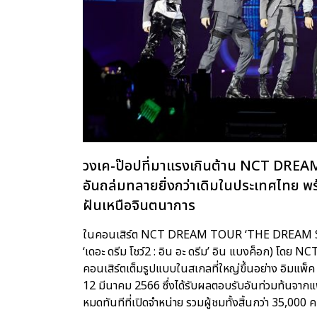
วงเค-ป๊อปที่มาแรงเกินต้าน NCT DREAM
อันถล่มทลายยิ่งกว่าเดิมในประเทศไทย 
ฝันเหนือจินตนาการ
ในคอนเสิร์ต NCT DREAM TOUR ‘THE DREAM SHOW
‘เดอะ ดรีม โชว์2 : อิน อะ ดรีม’ อิน แบงค็อก) โดย 
คอนเสิร์ตเต็มรูปแบบในสเกลที่ใหญ่ขึ้นอย่าง อิมแพ็ค
12 มีนาคม 2566 ซึ่งได้รับผลตอบรับอันท่วมท้นจาก
หมดทันทีที่เปิดจำหน่าย รวมผู้ชมทั้งสิ้นกว่า 35,000 