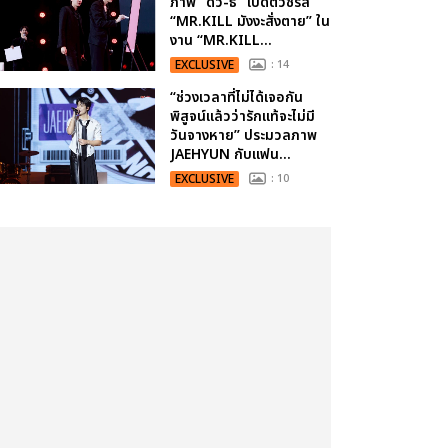
ภาพ “ดิว-ธี” เปิดตัวซีรีส์
“MR.KILL มังงะสั่งตาย” ใน
งาน “MR.KILL...
EXCLUSIVE
: 14
“ช่วงเวลาที่ไม่ได้เจอกัน
พิสูจน์แล้วว่ารักแท้จะไม่มี
วันจางหาย” ประมวลภาพ
JAEHYUN กับแฟน...
EXCLUSIVE
: 10