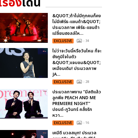
เรื่อง
เด่น
&QUOT;ถ้าไม่มีทุกคนก็คง
ไม่มีเพิร์ธ-แซนต้า&QUOT;
ประมวลภาพ เพิร์ธ-แซนต้า
เปลี่ยนฮอลล์ให...
EXCLUSIVE
: 34
ไม่ว่าจะวันนี้หรือวันไหน ก็จะ
ยังภูมิใจในตัว
&QUOT;แจบอม&QUOT;
เหมือนเดิม! ประมวลภาพ
JA...
EXCLUSIVE
: 28
ประมวลภาพงาน “มีสติแล้ว
ลูกพีช PEACH AND ME
PREMIERE NIGHT”
ปอนด์-ภูวินทร์ คลั่งรัก
หวา...
EXCLUSIVE
: 16
เคมีดี มวลสนุก! ประมวล