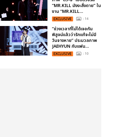
“MR.KILL มังงะสั่งตาย” ใน
งาน “MR.KILL...
EXCLUSIVE
: 14
“ช่วงเวลาที่ไม่ได้เจอกัน
พิสูจน์แล้วว่ารักแท้จะไม่มี
วันจางหาย” ประมวลภาพ
JAEHYUN กับแฟน...
EXCLUSIVE
: 10