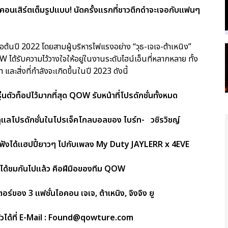
ี คอนเสิร์ตเต็มรูปแบบ! นัดครั้งแรกที่ชาวตึกดำจะเจอกับแฟนๆ
อต้นปี 2022 โดยสามผู้บริหารไฟแรงอย่าง “วุธ-เจเจ-ต้าเหนิง”
ได้รับความไว้วางใจให้อยู่ในงานระดับไฮน์เอ็นที่หลากหลาย ทั้ง
สิ่งที่กำลังจะเกิดขึ้นในปี 2023 ดังนี้
ตัวท็อปไว้มากที่สุด QOW รับหน้าที่โปรดักชั่นทั้งหมด
แลโปรดักชั่นในโปรเจ็คโกลบอลของ ไบร์ท- วชิรวิชญ์
งได้แฮปปี้ยาวๆ ไปกับเพลง My Duty JAYLERR x 4EVE
คงได้ชมกันไปแล้ว คือฝีมือของทีม QOW
ง 3 แฟชั่นไอคอน เจเจ, ต้าเหนิง, จิงจิง ยู
ตัวได้ที่ E-Mail : Found@qowture.com