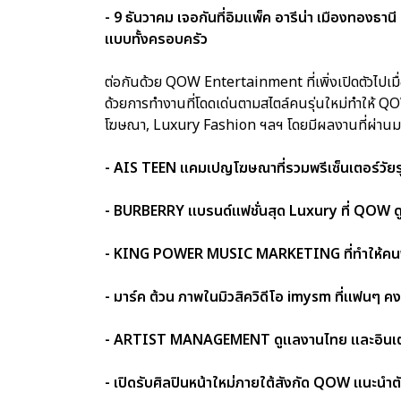
- 9 ธันวาคม เจอกันที่อิมแพ็ค อารีน่า เมืองทองธาน
แบบทั้งครอบครัว
ต่อกันด้วย QOW Entertainment ที่เพิ่งเปิดตัวไปเมื่
ด้วยการทำงานที่โดดเด่นตามสไตล์คนรุ่นใหม่ทำให้ QOW 
โฆษณา, Luxury Fashion ฯลฯ โดยมีผลงานที่ผ่านมา และ
- AIS TEEN แคมเปญโฆษณาที่รวมพรีเซ็นเตอร์วัยรุ่น
- BURBERRY แบรนด์แฟชั่นสุด Luxury ที่ QOW ดู
- KING POWER MUSIC MARKETING ที่ทำให้คนฟั
- มาร์ค ต้วน ภาพในมิวสิควิดีโอ imysm ที่แฟนๆ 
- ARTIST MANAGEMENT ดูแลงานไทย และอินเตอร์ขอ
- เปิดรับศิลปินหน้าใหม่ภายใต้สังกัด QOW แนะนำ