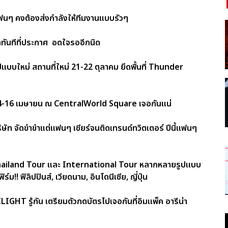
แฟนๆ คงต้องส่งกำลังให้ทีมงานแบบรัวๆ
๊ดทันทีที่ประกาศ อดใจรออีกนิด
บใหม่ สถานที่ใหม่ 21-22 ตุลาคม ยึดพื้นที่ Thunder
14-16 เมษายน ณ CentralWorld Square เจอกันแน่
ษัท จัดขำขำแต่แฟนๆ เชียร์จนติดเทรนด์ทวิตเตอร์ ปีนี้แฟนๆ
ง Thailand Tour และ International Tour หลากหลายรูปแบบ
 ฟิลิปปินส์, เวียดนาม, อินโดนีเซีย, ญี่ปุ่น
GHT รู้กัน เตรียมตัวกดบัตรไปเจอกันที่อิมแพ็ค อารีน่า