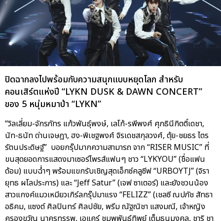
ปิดฉากลงไปพร้อมกับความสนุกแบบหยุดโลก สำหรับ
คอนเสิร์ตแห่งปี “LYKN DUSK & DAWN CONCERT”
ของ 5 หนุ่มหมาป่า “LYKN”
“วิลเลี่ยม-จักรภัทร แก้วพันธุ์พงษ์, เลโก้-รพีพงศ์ ศุภธินีกิตติ์เดชา,
นัท-ธนัท ด่านเจษฎา, ฮง-พิเชฐพงศ์ จิรเดชสกุลวงศ์, ตุ้ย-ชยธร ไตร
รัตนประดิษฐ์” บอยกรุ๊ปมากความสามารถ จาก “RISER MUSIC” ที่
ขนสุดยอดการแสดงมาเซอร์ไพรส์แฟนๆ ชาว “LYKYOU” (ชื่อแฟน
ด้อม) แบบฉ่ำๆ พร้อมแขกรับเชิญสุดเอ็กซ์คลูซีฟ “URBOYTJ” (จิรา
ยุทธ ผโลประการ) และ “Jeff Satur” (เจฟ ซาเตอร์) และยังชวนน้อง
สาวแกงค์แมวเหมียวเกิร์ลกรุ๊ปมาแรง “FELIZZ” (เชลซี ณปภัช สัทธา
อธิคม, แซงต์ ศิลปินทร์ ศิลปชัย, พรีม ณัฐณิชา แสงมณี, เจ้าหญิง
ครองขวัญ นาครทรรพ, เอแคร์ ชมพูพันธ์ทิพย์ เต็มธนมงคล, ชาริ ชา