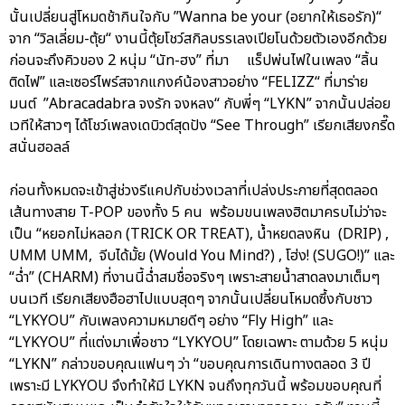
นั้นเปลี่ยนสู่โหมดช้ากินใจกับ ”Wanna be your (อยากให้เธอรัก)“
จาก “วิลเลี่ยม-ตุ้ย“ งานนี้ตุ้ยโชว์สกิลบรรเลงเปียโนด้วยตัวเองอีกด้วย
ก่อนจะถึงคิวของ 2 หนุ่ม “นัท-ฮง” ที่มา แร็ปพ่นไฟในเพลง “ลิ้น
ติดไฟ” และเซอร์ไพร์สจากแกงค์น้องสาวอย่าง “FELIZZ“ ที่มาร่าย
มนต์ ”Abracadabra จงรัก จงหลง“ กับพี่ๆ “LYKN” จากนั้นปล่อย
เวทีให้สาวๆ ได้โชว์เพลงเดบิวต์สุดปัง “See Through” เรียกเสียงกรี๊ด
สนั่นฮอลล์
ก่อนทั้งหมดจะเข้าสู่ช่วงรีแคปกับช่วงเวลาที่เปล่งประกายที่สุดตลอด
เส้นทางสาย T-POP ของทั้ง 5 คน พร้อมขนเพลงฮิตมาครบไม่ว่าจะ
เป็น “หยอกไม่หลอก (TRICK OR TREAT), น้ำหยดลงหิน (DRIP) ,
UMM UMM, จีบได้มั้ย (Would You Mind?) , โฮ่ง! (SUGO!)” และ
“ฉ่ำ” (CHARM) ที่งานนี้ฉ่ำสมชื่อจริงๆ เพราะสายน้ำสาดลงมาเต็มๆ
บนเวที เรียกเสียงฮือฮาไปแบบสุดๆ จากนั้นเปลี่ยนโหมดซึ้งกับชาว
“LYKYOU” กับเพลงความหมายดีๆ อย่าง “Fly High” และ
“LYKYOU” ที่แต่งมาเพื่อชาว “LYKYOU” โดยเฉพาะ ตามด้วย 5 หนุ่ม
“LYKN” กล่าวขอบคุณแฟนๆ ว่า “ขอบคุณการเดินทางตลอด 3 ปี
เพราะมี LYKYOU จึงทำให้มี LYKN จนถึงทุกวันนี้ พร้อมขอบคุณที่