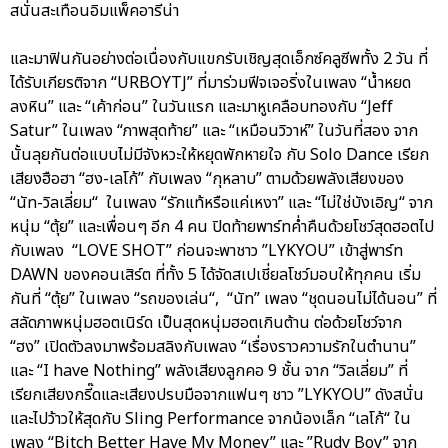
สนั่นสะเทือนอิมแพ็คอารีน่า
และมาฟินกันอย่างต่อเนื่องกับแขกรับเชิญสุดเอ็กซ์คลูซีพทั้ง 2 วัน ที่
ได้รับเกียรติจาก “URBOYTJ” ที่มาร่วมฟีจเจอริ่งในเพลง “น้ำหยด
ลงหิน” และ “เค้าก่อน” ในวันแรก และมาหูเคลือบทองกับ “Jeff
Satur” ในเพลง “ภาพสุดท้าย” และ “เหมือนวิวาห์” ในวันที่สอง จาก
นั้นลุยกันต่อแบบไม่มีจังหวะให้หยุดพักหายใจ กับ Solo Dance เรียก
เสียงฮือฮา “ฮง-เลโก้” กับเพลง “กุหลาบ” ตามด้วยพลังเสียงของ
“นัท-วิลเลี่ยม“ ในเพลง “รักแท้หรือแค่เหงา” และ “ไม่ใช่บังเอิญ“ จาก
หนุ่ม “ตุ้ย” และเพื่อนๆ อีก 4 คน ปิดท้ายพาร์ทค่ำคืนด้วยโชว์สุดฮอตไป
กับเพลง “LOVE SHOT” ก่อนจะพาชาว ”LYKYOU” เข้าสู่พาร์ท
DAWN ของคอนเสิร์ต ที่ทั้ง 5 ได้จัดสเปเชี่ยลโชว์มอบให้ทุกคน เริ่ม
กันที่ “ตุ้ย” ในเพลง “รถของเล่น“, “นัท” เพลง “ชุดนอนไม่ได้นอน” ที่
สลัดภาพหนุ่มฮอตเนิร์ด เป็นสุดหนุ่มฮอตเกินต้าน ต่อด้วยโชว์จาก
“ฮง” เปิดตัวลงมาพร้อมสลิงกับเพลง “เรื่องราวความรักในตำนาน”
และ “I have Nothing” พลังเสียงลูกคอ 9 ชั้น จาก “วิลเลี่ยม” ที่
เรียกเสียงกรี๊ดและเสียงปรบมือจากแฟนๆ ชาว ”LYKYOU” ดังสนั่น
และไปว้าวให้สุดกับ Sling Performance จากน้องเล็ก “เลโก้“ ใน
เพลง “Bitch Better Have My Money” และ ”Rudy Boy” จาก