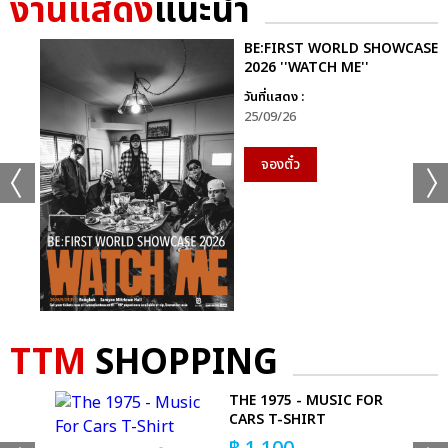
งานแสดง
แนะนำ
เเท็กที่เกี่ยวข้อง :
BE:FIRST WORLD SHOWCASE
LYKN
LYKN DUSK & DAWN CONCERT
2026 ''WATCH ME''
วันที่แสดง :
25/09/26
จองตั๋ว
แชร์ :
SHARE
TWEET
LINE
TTM
SHOPPING
S
THE 1975 - MUSIC FOR
CARS T-SHIRT