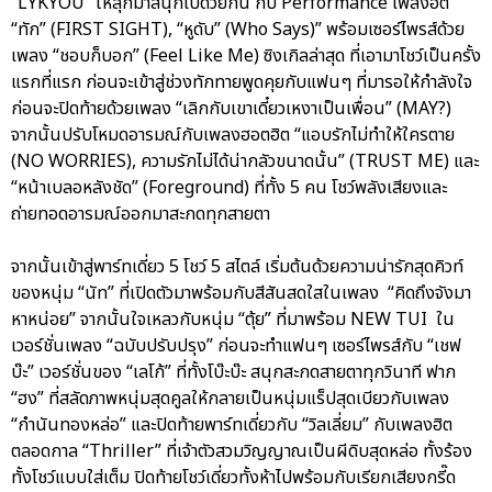
“LYKYOU” ให้ลุกมาสนุกไปด้วยกัน กับ Performance เพลงฮิต
“ทัก” (FIRST SIGHT), “หูดับ” (Who Says)” พร้อมเซอร์ไพรส์ด้วย
เพลง “ชอบก็บอก” (Feel Like Me) ซิงเกิลล่าสุด ที่เอามาโชว์เป็นครั้ง
แรกที่แรก ก่อนจะเข้าสู่ช่วงทักทายพูดคุยกับแฟนๆ ที่มารอให้กำลังใจ
ก่อนจะปิดท้ายด้วยเพลง “เลิกกับเขาเดี๋ยวเหงาเป็นเพื่อน” (MAY?)
จากนั้นปรับโหมดอารมณ์กับเพลงฮอตฮิต “แอบรักไม่ทำให้ใครตาย
(NO WORRIES), ความรักไม่ได้น่ากลัวขนาดนั้น” (TRUST ME) และ
“หน้าเบลอหลังชัด” (Foreground) ที่ทั้ง 5 คน โชว์พลังเสียงและ
ถ่ายทอดอารมณ์ออกมาสะกดทุกสายตา
จากนั้นเข้าสู่พาร์ทเดี่ยว 5 โชว์ 5 สไตล์ เริ่มต้นด้วยความน่ารักสุดคิวท์
ของหนุ่ม “นัท” ที่เปิดตัวมาพร้อมกับสีสันสดใสในเพลง “คิดถึงจังมา
หาหน่อย” จากนั้นใจเหลวกับหนุ่ม “ตุ้ย” ที่มาพร้อม NEW TUI ใน
เวอร์ชั่นเพลง “ฉบับปรับปรุง” ก่อนจะทำแฟนๆ เซอร์ไพรส์กับ “เชฟ
บ๊ะ” เวอร์ชั่นของ “เลโก้” ที่ทั้งโบ๊ะบ๊ะ สนุกสะกดสายตาทุกวินาที ฟาก
“ฮง” ที่สลัดภาพหนุ่มสุดคูลให้กลายเป็นหนุ่มแร็ปสุดเบียวกับเพลง
“กำนันทองหล่อ” และปิดท้ายพาร์ทเดี่ยวกับ “วิลเลี่ยม” กับเพลงฮิต
ตลอดกาล “Thriller” ที่เจ้าตัวสวมวิญญาณเป็นผีดิบสุดหล่อ ทั้งร้อง
ทั้งโชว์แบบใส่เต็ม ปิดท้ายโชว์เดี่ยวทั้งห้าไปพร้อมกับเรียกเสียงกรี๊ด