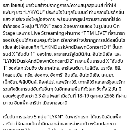
ริสา โอแฮม) มาร่วมสร้างปรากฏการณ์ความสนุกสุดมันส์ ที่ทำให้
แฟนๆ ชาว “LYKYOU” ประทับใจในทุกโมเมนต์ ท่ามกลางโปรดักชั่น
แสง สี เสียง ยิ่งใหญ่อลังการ พร้อมบทพิสูจน์ความสามารถที่ไร้ขีด
จำกัดของ 5 หนุ่ม “LYKN” ตลอด 2 รอบการแสดง ในรูปแบบ On
Stage และการ Live Streaming ผ่านทาง “TTM LIVE” ที่สามารถ
รองรับผู้ชมได้ครอบคลุมทั่วโลก เรียกว่าสร้างปรากฏการณ์ดังสนั่นโซ
เชียล ส่งให้แฮชแท็ก “LYKNDuskAndDawnConcertD1” ขึ้นเท
รนด์ X ”อันดับ 1“ ของไทย, สาธารณรัฐโดมินิกัน, อินโดนีเซีย และ
“LYKNDuskAndDawnConcertD2” ทะยานขึ้นเทรนด์ X “อันดับ
1” ของโลก ร่วมถึง ประเทศไทย, อาร์เจนตินา, โบลิเวีย, บราซิล, ชิลี,
โคลอมเบีย, กรีซ, ฮ่องกง, ฮังการี, อินเดีย, อินโดนีเซีย, เคนยา,
เม็กซิโก, ฟิลิปปินส์, สิงคโปร์, แอฟริกาใต้, เกาหลีใต้ และสหรัฐอเมริกา
รวมถึงติดเทรนด์อันดับอื่นๆ ในอีกหลายพื้นที่ทั่วโลก ซึ่งทั้ง 2 วัน มี
ยอดพุ่งสูงถึงกว่า 3.3 ล้านโพสต์ เมื่อวันที่ 18-19 ตุลาคม 2568 ที่ผ่าน
มา ณ อิมแพ็ค อารีน่า เมืองทองธานี
เริ่มต้นการแสดง 5 หนุ่ม “LYKN” ในพาร์ทแรก ได้เนรมิตอิมแพ็ค
อารีน่า ให้กลายเป็นค่ำคืนออกล่าของเหล่าหมาป่า พร้อมปลุกชาว