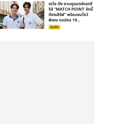
เตโช-ปิง ชวนดูแมตซ์แรกซี
รีส์ “MATCH POINT รักนี้
ต้องเสิร์ฟ” พร้อมชมโชว์
พิเศษ กดบัตร 19...
บันเทิง