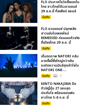
FLO ประกาศโชว์ครั้งแรกใน
ไทย ชาวไทยได้เวลาแดนซ์
29 ส.ค.นี้ ที่สเฟียร์ ฮอลล์
บันเทิง
FLO ชวนแดนซ์ ปลุกพลัง
สาวแซ่บในเพลงใหม่
REMEDIED ก่อนเจอตัวจริง
ที่เมืองไทย 29 ส.ค. นี้
บันเทิง
เก็บตกภาพ NATORI กลับ
มาครั้งนี้ยิ่งใหญ่กว่าเดิม
ระเบิดความมันส์สุดเร้าใจใน
NATORI ONE-...
บันเทิง
: 5
KENTO NAKAJIMA ปิด
ทัวร์ญี่ปุ่น 27 รอบสุด
ประทับใจ พร้อมเจอแฟน
ชาวไทย 5-6 ก.ย. นี้
บันเทิง