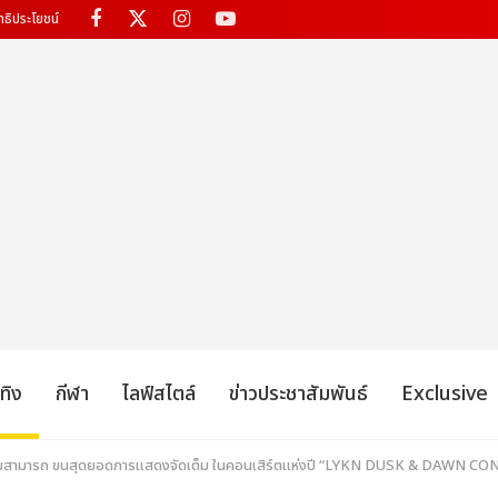
ทธิประโยชน์
เทิง
กีฬา
ไลฟ์สไตล์
ข่าวประชาสัมพันธ์
Exclusive
วามสามารถ ขนสุดยอดการแสดงจัดเต็ม ในคอนเสิร์ตแห่งปี “LYKN DUSK & DAWN C