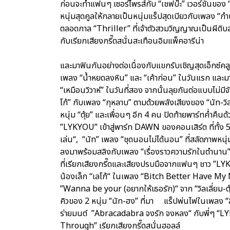
ก่อนจะทำแฟนๆ เซอร์ไพรส์กับ “เชฟบ๊ะ” เวอร์ชั่นของ “เ
หนุ่มสุดคูลให้กลายเป็นหนุ่มแร็ปสุดเบียวกับเพลง “กำ
ตลอดกาล “Thriller” ที่เจ้าตัวสวมวิญญาณเป็นผีดิบสุดหล
กับเรียกเสียงกรี๊ดสนั่นสะเทือนอิมแพ็คอารีน่า
และมาฟินกันอย่างต่อเนื่องกับแขกรับเชิญสุดเอ็กซ์คลูซี
เพลง “น้ำหยดลงหิน” และ “เค้าก่อน” ในวันแรก และม
“เหมือนวิวาห์” ในวันที่สอง จากนั้นลุยกันต่อแบบไม่ม
โก้” กับเพลง “กุหลาบ” ตามด้วยพลังเสียงของ “นัท-วิล
หนุ่ม “ตุ้ย” และเพื่อนๆ อีก 4 คน ปิดท้ายพาร์ทค่ำ
”LYKYOU” เข้าสู่พาร์ท DAWN ของคอนเสิร์ต ที่ทั้ง 5 ไ
เล่น“, “นัท” เพลง “ชุดนอนไม่ได้นอน” ที่สลัดภาพหนุ่
ลงมาพร้อมสลิงกับเพลง “เรื่องราวความรักในตำนาน” แ
ที่เรียกเสียงกรี๊ดและเสียงปรบมือจากแฟนๆ ชาว ”LY
น้องเล็ก “เลโก้“ ในเพลง “Bitch Better Have My M
”Wanna be your (อยากให้เธอรัก)“ จาก “วิลเลี่ยม-ตุ้
คิวของ 2 หนุ่ม “นัท-ฮง” ที่มา แร็ปพ่นไฟในเพลง “ล
ร่ายมนต์ ”Abracadabra จงรัก จงหลง“ กับพี่ๆ “LYKN
Through” เรียกเสียงกรี๊ดสนั่นฮอลล์