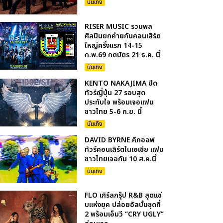
บันเทิง
RISER MUSIC รวมพล
ศิลปินยกค่ายกับคอนเสิร์ต
ใหญ่ครั้งแรก 14-15
ก.พ.69 กดบัตร 21 ธ.ค. นี้
บันเทิง
KENTO NAKAJIMA ปิด
ทัวร์ญี่ปุ่น 27 รอบสุด
ประทับใจ พร้อมเจอแฟน
ชาวไทย 5-6 ก.ย. นี้
บันเทิง
DAVID BYRNE คิกออฟ
ทัวร์คอนเสิร์ตในเอเชีย แฟน
ชาวไทยเจอกัน 10 ส.ค.นี้
บันเทิง
FLO เกิร์ลกรุ๊ป R&B สุดแซ่
บแห่งยุค ปล่อยอัลบั้มชุดที่
2 พร้อมเอ็มวี “CRY UGLY”