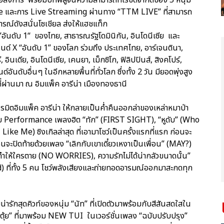
และการ Live Streaming ผ่านทาง “TTM LIVE” ที่สามารถ
ารณ์ดังสนั่นโซเชียล ส่งให้แฮชแท็ก
ับ 1“ ของไทย, สาธารณรัฐโดมินิกัน, อินโดนีเซีย และ
 “อันดับ 1” ของโลก ร่วมถึง ประเทศไทย, อาร์เจนตินา,
, อินเดีย, อินโดนีเซีย, เคนยา, เม็กซิโก, ฟิลิปปินส์, สิงคโปร์,
อันดับอื่นๆ ในอีกหลายพื้นที่ทั่วโลก ซึ่งทั้ง 2 วัน มียอดพุ่งสูง
ที่ผ่านมา ณ อิมแพ็ค อารีน่า เมืองทองธานี
มิตอิมแพ็ค อารีน่า ให้กลายเป็นค่ำคืนออกล่าของเหล่าหมาป่า
ับ Performance เพลงฮิต “ทัก” (FIRST SIGHT), “หูดับ” (Who
ke Me) ซิงเกิลล่าสุด ที่เอามาโชว์เป็นครั้งแรกที่แรก ก่อนจะ
่อนจะปิดท้ายด้วยเพลง “เลิกกับเขาเดี๋ยวเหงาเป็นเพื่อน” (MAY?)
ำให้ใครตาย (NO WORRIES), ความรักไม่ได้น่ากลัวขนาดนั้น”
ที่ทั้ง 5 คน โชว์พลังเสียงและถ่ายทอดอารมณ์ออกมาสะกดทุก
วามน่ารักสุดคิวท์ของหนุ่ม “นัท” ที่เปิดตัวมาพร้อมกับสีสันสดใสใน
“ตุ้ย” ที่มาพร้อม NEW TUI ในเวอร์ชั่นเพลง “ฉบับปรับปรุง”