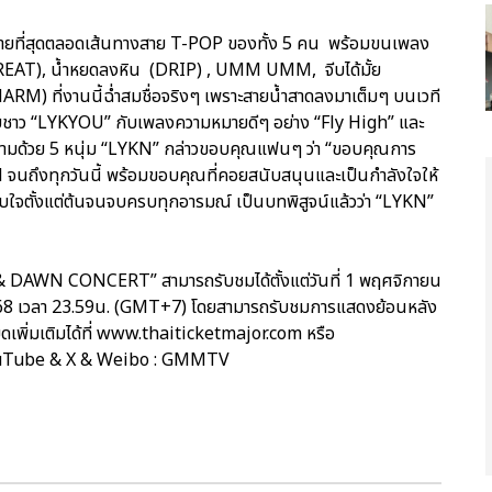
ประกายที่สุดตลอดเส้นทางสาย T-POP ของทั้ง 5 คน พร้อมขนเพลง
TREAT), น้ำหยดลงหิน (DRIP) , UMM UMM, จีบได้มั้ย
ARM) ที่งานนี้ฉ่ำสมชื่อจริงๆ เพราะสายน้ำสาดลงมาเต็มๆ บนเวที
กับชาว “LYKYOU” กับเพลงความหมายดีๆ อย่าง “Fly High” และ
ตามด้วย 5 หนุ่ม “LYKN” กล่าวขอบคุณแฟนๆ ว่า “ขอบคุณการ
 จนถึงทุกวันนี้ พร้อมขอบคุณที่คอยสนับสนุนและเป็นกำลังใจให้
ับใจตั้งแต่ต้นจนจบครบทุกอารมณ์ เป็นบทพิสูจน์แล้วว่า “LYKN”
DAWN CONCERT” สามารถรับชมได้ตั้งแต่วันที่ 1 พฤศจิกายน
68 เวลา 23.59น. (GMT+7) โดยสามารถรับชมการแสดงย้อนหลัง
ยดเพิ่มเติมได้ที่ www.thaiticketmajor.com หรือ
ouTube & X & Weibo : GMMTV