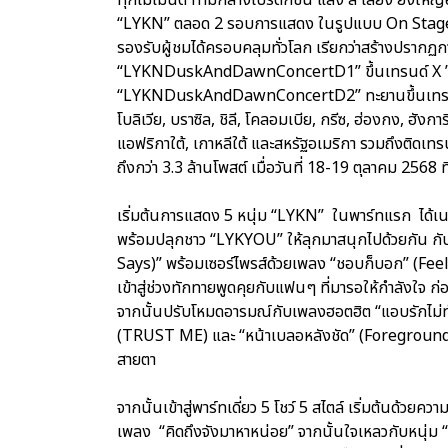
“LYKN” ตลอด 2 รอบการแสดง ในรูปแบบ On Stage 
รองรับผู้ชมได้ครอบคลุมทั่วโลก เรียกว่าสร้างปรากฏก
“LYKNDuskAndDawnConcertD1” ขึ้นเทรนด์ X ”อันด
“LYKNDuskAndDawnConcertD2” ทะยานขึ้นเทรนด์ X
โบลิเวีย, บราซิล, ชิลี, โคลอมเบีย, กรีซ, ฮ่องกง, ฮังการี
แอฟริกาใต้, เกาหลีใต้ และสหรัฐอเมริกา รวมถึงติดเทรนด์
ถึงกว่า 3.3 ล้านโพสต์ เมื่อวันที่ 18-19 ตุลาคม 2568 
เริ่มต้นการแสดง 5 หนุ่ม “LYKN” ในพาร์ทแรก ได้เนร
พร้อมปลุกชาว “LYKYOU” ให้ลุกมาสนุกไปด้วยกัน ก
Says)” พร้อมเซอร์ไพรส์ด้วยเพลง “ชอบก็บอก” (Feel Li
เข้าสู่ช่วงทักทายพูดคุยกับแฟนๆ ที่มารอให้กำลังใจ ก
จากนั้นปรับโหมดอารมณ์กับเพลงฮอตฮิต “แอบรักไม่ท
(TRUST ME) และ “หน้าเบลอหลังชัด” (Foreground) 
สายตา
จากนั้นเข้าสู่พาร์ทเดี่ยว 5 โชว์ 5 สไตล์ เริ่มต้นด้วยค
เพลง “คิดถึงจังมาหาหน่อย” จากนั้นใจเหลวกับหนุ่ม 