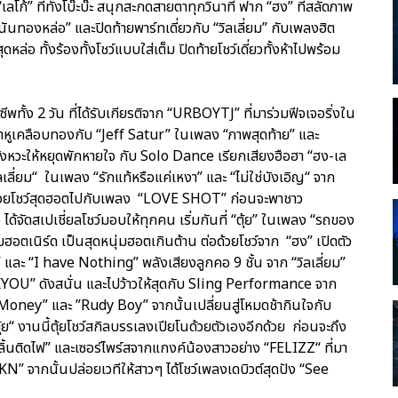
ลโก้” ที่ทั้งโบ๊ะบ๊ะ สนุกสะกดสายตาทุกวินาที ฟาก “ฮง” ที่สลัดภาพ
นันทองหล่อ” และปิดท้ายพาร์ทเดี่ยวกับ “วิลเลี่ยม” กับเพลงฮิต
่อ ทั้งร้องทั้งโชว์แบบใส่เต็ม ปิดท้ายโชว์เดี่ยวทั้งห้าไปพร้อม
พทั้ง 2 วัน ที่ได้รับเกียรติจาก “URBOYTJ” ที่มาร่วมฟีจเจอริ่งใน
าหูเคลือบทองกับ “Jeff Satur” ในเพลง “ภาพสุดท้าย” และ
ีจังหวะให้หยุดพักหายใจ กับ Solo Dance เรียกเสียงฮือฮา “ฮง-เล
เลี่ยม“ ในเพลง “รักแท้หรือแค่เหงา” และ “ไม่ใช่บังเอิญ“ จาก
คืนด้วยโชว์สุดฮอตไปกับเพลง “LOVE SHOT” ก่อนจะพาชาว
ด้จัดสเปเชี่ยลโชว์มอบให้ทุกคน เริ่มกันที่ “ตุ้ย” ในเพลง “รถของ
มฮอตเนิร์ด เป็นสุดหนุ่มฮอตเกินต้าน ต่อด้วยโชว์จาก “ฮง” เปิดตัว
ละ “I have Nothing” พลังเสียงลูกคอ 9 ชั้น จาก “วิลเลี่ยม”
KYOU” ดังสนั่น และไปว้าวให้สุดกับ Sling Performance จาก
oney” และ ”Rudy Boy” จากนั้นเปลี่ยนสู่โหมดช้ากินใจกับ
ย“ งานนี้ตุ้ยโชว์สกิลบรรเลงเปียโนด้วยตัวเองอีกด้วย ก่อนจะถึง
ิ้นติดไฟ” และเซอร์ไพร์สจากแกงค์น้องสาวอย่าง “FELIZZ“ ที่มา
” จากนั้นปล่อยเวทีให้สาวๆ ได้โชว์เพลงเดบิวต์สุดปัง “See