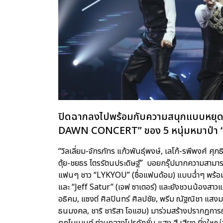
ปิดฉากลงไปพร้อมกับความสนุกแบบหยุด
DAWN CONCERT” ของ 5 หนุ่มหมาป่า 
“วิลเลี่ยม-จักรภัทร แก้วพันธุ์พงษ์, เลโก้-รพีพงศ์ ศุ
ตุ้ย-ชยธร ไตรรัตนประดิษฐ์” บอยกรุ๊ปมากความสาม
แฟนๆ ชาว “LYKYOU” (ชื่อแฟนด้อม) แบบฉ่ำๆ พร้อมแ
และ “Jeff Satur” (เจฟ ซาเตอร์) และยังชวนน้องสาวแ
อธิคม, แซงต์ ศิลปินทร์ ศิลปชัย, พรีม ณัฐณิชา แสง
ธนมงคล, ชาริ ชาริสา โอแฮม) มาร่วมสร้างปรากฏการ
ทุกโมเมนต์ ท่ามกลางโปรดักชั่น แสง สี เสียง ยิ่งใหญ