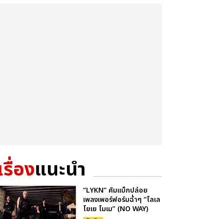
เรื่อง
แนะนำ
“LYKN” คัมแบ็กปล่อย
เพลงเพอร์ฟอร์มฉ่ำๆ “โลเล
โยเย โมเม” (NO WAY)