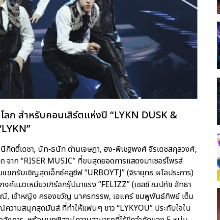
โลก สำหรับคอนเสิร์ตแห่งปี “LYKN DUSK &
“LYKN”
ภธินีกิตติ์เดชา, นัท-ธนัท ด่านเจษฎา, ฮง-พิเชฐพงศ์ จิรเดชสกุลวงศ์,
ารถ จาก “RISER MUSIC” ที่ขนสุดยอดการแสดงมาเซอร์ไพรส์
ขกรับเชิญสุดเอ็กซ์คลูซีฟ “URBOYTJ” (จิรายุทธ ผโลประการ)
กงค์แมวเหมียวเกิร์ลกรุ๊ปมาแรง “FELIZZ” (เชลซี ณปภัช สัทธา
มณี, เจ้าหญิง ครองขวัญ นาครทรรพ, เอแคร์ ชมพูพันธ์ทิพย์ เต็ม
ณ์ความสนุกสุดมันส์ ที่ทำให้แฟนๆ ชาว “LYKYOU” ประทับใจใน
่อลังการ พร้อมบทพิสูจน์ความสามารถที่ไร้ขีดจำกัดของ 5 หนุ่ม