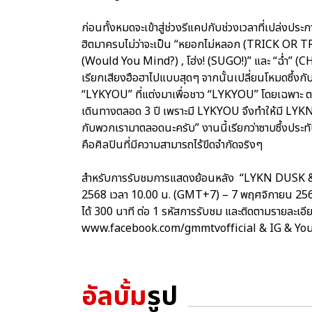
ก่อนทั้งหมดจะเข้าสู่ช่วงรีแคปกับช่วงเวลาที่เปล่ง
ฮิตมาครบไม่ว่าจะเป็น “หยอกไม่หลอก (TRICK OR 
(Would You Mind?) , โฮ่ง! (SUGO!)” และ “ฉ่ำ” (CH
เรียกเสียงฮือฮาไปแบบสุดๆ จากนั้นเปลี่ยนโหมดซึ้ง
“LYKYOU” ที่แต่งมาเพื่อชาว “LYKYOU” โดยเฉพาะ 
เดินทางตลอด 3 ปี เพราะมี LYKYOU จึงทำให้มี LYKN
กับพวกเรามาตลอดนะครับ” งานนี้เรียกว่าซาบซึ้งประท
คือศิลปินที่มีความสามารถไร้ขีดจำกัดจริงๆ
สำหรับการรับชมการแสดงย้อนหลัง “LYKN DUSK & 
2568 เวลา 10.00 น. (GMT+7) – 7 พฤศจิกายน 25
ได้ 300 นาที ต่อ 1 รหัสการรับชม และติดตามรายละเอี
www.facebook.com/gmmtvofficial & IG & Y
อัลบั้ม
รูป