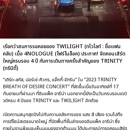
เรียกว่าสมการรอคอยของ TWILIGHT (ทไวไลท์ : ชื่อแฟน
คลับ) เมื่อ 4NOLOGUE (โฟร์โนล็อค) ประกาศ! จัดคอนเสิร์ต
ใหญ่ครบรอบ 4 ปี กับการเดินทางครั้งสำคัญของ TRINITY
(ทรินิตี้)
“เติร์ด-ลภัส, ปอร์เช่-ศิวกร, แจ๊คกี้-จักริน” ใน “2023 TRINITY
BREATH OF DESIRE CONCERT” ที่จัดขึ้นเมื่อวันอาทิตย์ที่ 17
กันยายนที่ผ่านมา ที่อิมแพ็ค อารีน่า นอกจากนี้ยังเป็นวันครบรอบเดบิ
วต์ครบ 4 ปีของ TRINITY และ TWILIGHT อีกด้วย
เปิดความสนุกสุดปังไปกับความอลังการของ แสง สี เสียง รวมไปถึง
การดีไซน์สเตจขนาดใหญ่ ที่ปิดพื้นที่ชั้นล่างของอิมแพ็ค อารีน่า ซึ่ง
ภายในงานผู้ชมจะเห็นมุมมองจากด้านบน ได้ประการณ์การดูคอนเสิร์ต