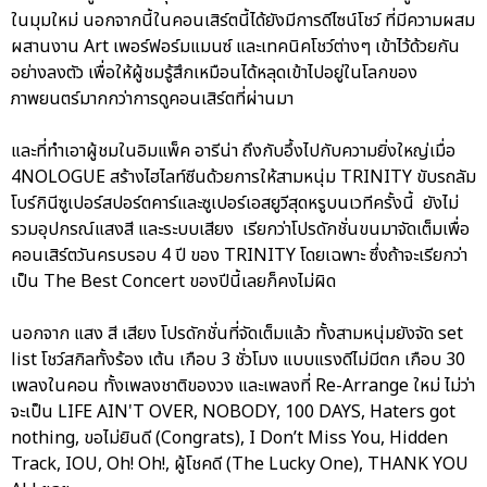
ในมุมใหม่ นอกจากนี้ในคอนเสิร์ตนี้ได้ยังมีการดีไซน์โชว์ ที่มีความผสม
ผสานงาน Art เพอร์ฟอร์มแมนซ์ และเทคนิคโชว์ต่างๆ เข้าไว้ด้วยกัน
อย่างลงตัว เพื่อให้ผู้ชมรู้สึกเหมือนได้หลุดเข้าไปอยู่ในโลกของ
ภาพยนตร์มากกว่าการดูคอนเสิร์ตที่ผ่านมา
และที่ทำเอาผู้ชมในอิมแพ็ค อารีน่า ถึงกับอึ้งไปกับความยิ่งใหญ่เมื่อ
4NOLOGUE สร้างไฮไลท์ซีนด้วยการให้สามหนุ่ม TRINITY ขับรถลัม
โบร์กินีซูเปอร์สปอร์ตคาร์และซูเปอร์เอสยูวีสุดหรูบนเวทีครั้งนี้ ยังไม่
รวมอุปกรณ์แสงสี และระบบเสียง เรียกว่าโปรดักชั่นขนมาจัดเต็มเพื่อ
คอนเสิร์ตวันครบรอบ 4 ปี ของ TRINITY โดยเฉพาะ ซึ่งถ้าจะเรียกว่า
เป็น The Best Concert ของปีนี้เลยก็คงไม่ผิด
นอกจาก แสง สี เสียง โปรดักชั่นที่จัดเต็มแล้ว ทั้งสามหนุ่มยังจัด set
list โชว์สกิลทั้งร้อง เต้น เกือบ 3 ชั่วโมง แบบแรงดีไม่มีตก เกือบ 30
เพลงในคอน ทั้งเพลงชาติของวง และเพลงที่ Re-Arrange ใหม่ ไม่ว่า
จะเป็น LIFE AIN'T OVER, NOBODY, 100 DAYS, Haters got
nothing, ขอไม่ยินดี (Congrats), I Don’t Miss You, Hidden
Track, IOU, Oh! Oh!, ผู้โชคดี (The Lucky One), THANK YOU