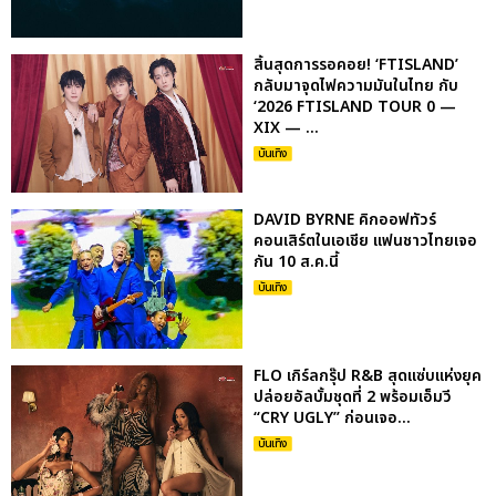
สิ้นสุดการรอคอย! ‘FTISLAND’
กลับมาจุดไฟความมันในไทย กับ
‘2026 FTISLAND TOUR 0 —
XIX — ...
บันเทิง
DAVID BYRNE คิกออฟทัวร์
คอนเสิร์ตในเอเชีย แฟนชาวไทยเจอ
กัน 10 ส.ค.นี้
บันเทิง
FLO เกิร์ลกรุ๊ป R&B สุดแซ่บแห่งยุค
ปล่อยอัลบั้มชุดที่ 2 พร้อมเอ็มวี
“CRY UGLY” ก่อนเจอ...
บันเทิง