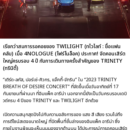
เรียกว่าสมการรอคอยของ TWILIGHT (ทไวไลท์ : ชื่อแฟน
คลับ) เมื่อ 4NOLOGUE (โฟร์โนล็อค) ประกาศ! จัดคอนเสิร์ต
ใหญ่ครบรอบ 4 ปี กับการเดินทางครั้งสำคัญของ TRINITY
(ทรินิตี้)
“เติร์ด-ลภัส, ปอร์เช่-ศิวกร, แจ๊คกี้-จักริน” ใน “2023 TRINITY
BREATH OF DESIRE CONCERT” ที่จัดขึ้นเมื่อวันอาทิตย์ที่ 17
กันยายนที่ผ่านมา ที่อิมแพ็ค อารีน่า นอกจากนี้ยังเป็นวันครบรอบเดบิ
วต์ครบ 4 ปีของ TRINITY และ TWILIGHT อีกด้วย
เปิดความสนุกสุดปังไปกับความอลังการของ แสง สี เสียง รวมไปถึง
การดีไซน์สเตจขนาดใหญ่ ที่ปิดพื้นที่ชั้นล่างของอิมแพ็ค อารีน่า ซึ่ง
ภายในงานผู้ชมจะเห็นมุมมองจากด้านบน ได้ประการณ์การดูคอนเสิร์ต