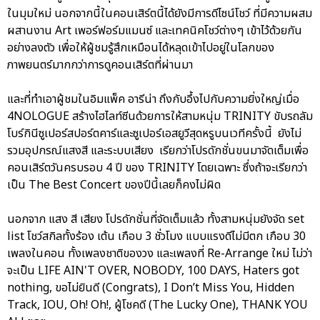
ในมุมใหม่ นอกจากนี้ในคอนเสิร์ตนี้ได้ยังมีการดีไซน์โชว์ ที่มีความผสม
ผสานงาน Art เพอร์ฟอร์มแมนซ์ และเทคนิคโชว์ต่างๆ เข้าไว้ด้วยกัน
อย่างลงตัว เพื่อให้ผู้ชมรู้สึกเหมือนได้หลุดเข้าไปอยู่ในโลกของ
ภาพยนตร์มากกว่าการดูคอนเสิร์ตที่ผ่านมา
และที่ทำเอาผู้ชมในอิมแพ็ค อารีน่า ถึงกับอึ้งไปกับความยิ่งใหญ่เมื่อ
4NOLOGUE สร้างไฮไลท์ซีนด้วยการให้สามหนุ่ม TRINITY ขับรถลัม
โบร์กินีซูเปอร์สปอร์ตคาร์และซูเปอร์เอสยูวีสุดหรูบนเวทีครั้งนี้ ยังไม่
รวมอุปกรณ์แสงสี และระบบเสียง เรียกว่าโปรดักชั่นขนมาจัดเต็มเพื่อ
คอนเสิร์ตวันครบรอบ 4 ปี ของ TRINITY โดยเฉพาะ ซึ่งถ้าจะเรียกว่า
เป็น The Best Concert ของปีนี้เลยก็คงไม่ผิด
นอกจาก แสง สี เสียง โปรดักชั่นที่จัดเต็มแล้ว ทั้งสามหนุ่มยังจัด set
list โชว์สกิลทั้งร้อง เต้น เกือบ 3 ชั่วโมง แบบแรงดีไม่มีตก เกือบ 30
เพลงในคอน ทั้งเพลงชาติของวง และเพลงที่ Re-Arrange ใหม่ ไม่ว่า
จะเป็น LIFE AIN'T OVER, NOBODY, 100 DAYS, Haters got
nothing, ขอไม่ยินดี (Congrats), I Don’t Miss You, Hidden
Track, IOU, Oh! Oh!, ผู้โชคดี (The Lucky One), THANK YOU