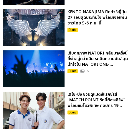
KENTO NAKAJIMA ปิดทัวร์ญี่ปุ่น
27 รอบสุดประทับใจ พร้อมเจอแฟน
ชาวไทย 5-6 ก.ย. นี้
บันเทิง
เก็บตกภาพ NATORI กลับมาครั้งนี้
ยิ่งใหญ่กว่าเดิม ระเบิดความมันส์สุด
เร้าใจใน NATORI ONE-...
บันเทิง
: 5
เตโช-ปิง ชวนดูแมตซ์แรกซีรีส์
“MATCH POINT รักนี้ต้องเสิร์ฟ”
พร้อมชมโชว์พิเศษ กดบัตร 19...
บันเทิง