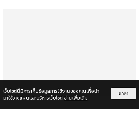
เว็บไซต์นี้มีการเก็บข้อมูลการใช้งานของคุณเพื่อนำ
ตกลง
มาใช้วางแผนและบริหารเว็บไซต์
อ่านเพิ่มเติม
เกี่ยวกับเรา
ติดต่อลงโฆษณา
ติดต่อเรา
© 2026
THAITICKETMAJOR
All Rights Reserved.