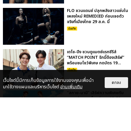
FLO ชวนแดนซ์ ปลุกพลังสาวแซ่บใน
เพลงใหม่ REMEDIED ก่อนเจอตัว
จริงที่เมืองไทย 29 ส.ค. นี้
บันเทิง
เตโช-ปิง ชวนดูแมตซ์แรกซีรีส์
“MATCH POINT รักนี้ต้องเสิร์ฟ”
พร้อมชมโชว์พิเศษ กดบัตร 19...
บันเทิง
เว็บไซต์นี้มีการเก็บข้อมูลการใช้งานของคุณเพื่อนำ
ตกลง
มาใช้วางแผนและบริหารเว็บไซต์
อ่านเพิ่มเติม
“สกาย-นานิ” เสิร์ฟความพิเศษกับ
งานแฟนคอนเต็มรูปแบบ 19-20
ก.ย.นี้ ที่ ธันเดอร์โดม เมืองท...
บันเทิง