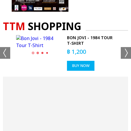
TTM
SHOPPING
O
BON JOVI - 1984 TOUR
T-SHIRT
฿
1,200
BUY NOW