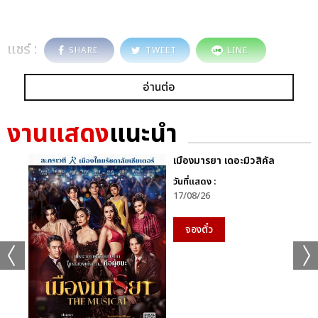
แชร์ :
SHARE
TWEET
LINE
อ่านต่อ
งานแสดง
แนะนำ
เมืองมารยา เดอะมิวสิคัล
วันที่แสดง :
17/08/26
จองตั๋ว