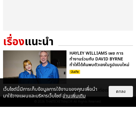
เรื่อง
แนะนำ
HAYLEY WILLIAMS เผย การ
ทำงานร่วมกับ DAVID BYRNE
ทำให้ได้ค้นพบตัวเองในรูปแบบใหม่
บันเทิง
เว็บไซต์นี้มีการเก็บข้อมูลการใช้งานของคุณเพื่อนำ
เกี่ยวกับเรา
ติดต่อลงโฆษณา
ติดต่อเรา
ตกลง
มาใช้วางแผนและบริหารเว็บไซต์
อ่านเพิ่มเติม
MY CHEMICAL ROMANCE คัฟ
เวอร์เพลง BULLET WITH
© 2026
THAITICKETMAJOR
All Rights Reserved.
BUTTERFLY WINGS ของ THE
SMASHING PUMPKINS
บันเทิง