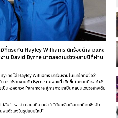
คมีที่ตรงกัน Hayley Williams นักร้องนำสาวแห่ง
่วมงาน David Byrne มาตลอดในช่วงหลายปีที่ผ่าน
Byrne ได้ Hayley Williams มาร่วมงานในแทร็คที่มีชื่อว่า
 การได้ร่วมงานกับ Byrne ในเพลงนี้ เกิดขึ้นในตอนที่เธอกำลัง
คยเป็นหัวหอกวง Paramore สู่การก้าวมาเป็นศิลปินเดี่ยวอย่างเต็ม
ได้ฉัน" เธอเล่า ก่อนอธิบายต่อว่า "มันเหลือเชื่อมากที่คนซึ่งฉัน
นค้นพบตัวเองในรูปแบบใหม่"