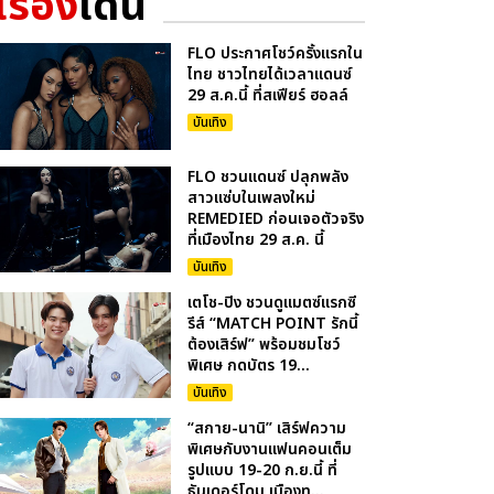
เรื่อง
เด่น
FLO ประกาศโชว์ครั้งแรกใน
ไทย ชาวไทยได้เวลาแดนซ์
29 ส.ค.นี้ ที่สเฟียร์ ฮอลล์
บันเทิง
FLO ชวนแดนซ์ ปลุกพลัง
สาวแซ่บในเพลงใหม่
REMEDIED ก่อนเจอตัวจริง
ที่เมืองไทย 29 ส.ค. นี้
บันเทิง
เตโช-ปิง ชวนดูแมตซ์แรกซี
รีส์ “MATCH POINT รักนี้
ต้องเสิร์ฟ” พร้อมชมโชว์
พิเศษ กดบัตร 19...
บันเทิง
“สกาย-นานิ” เสิร์ฟความ
พิเศษกับงานแฟนคอนเต็ม
รูปแบบ 19-20 ก.ย.นี้ ที่
ธันเดอร์โดม เมืองท...