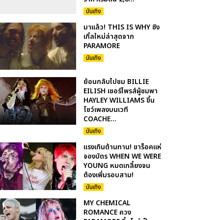
บันเทิง
มาแล้ว! THIS IS WHY ซิง
เกิ้ลใหม่ล่าสุดจาก
PARAMORE
บันเทิง
ย้อนกลับไปชม BILLIE
EILISH เซอร์ไพรส์ผู้ชมพา
HAYLEY WILLIAMS ขึ้น
โชว์เพลงบนเวที
COACHE...
บันเทิง
แรงเกินต้านทาน! ขาร็อคแห่
จองบัตร WHEN WE WERE
YOUNG หมดเกลี้ยงจน
ต้องเพิ่มรอบสาม!
บันเทิง
MY CHEMICAL
ROMANCE ควง