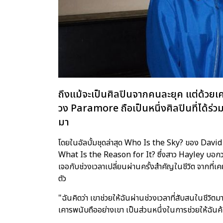
ถึงแม้จะเป็นศิลปินจากคนละยุค แต่ด้วยเ
วง Paramore ถือเป็นหนึ่งศิลปินที่ได้ร
มา
โดยในอัลบั้มชุดล่าสุด Who Is the Sky? ของ David 
What Is the Reason for It? ซึ่งสาว Hayley บอกว่า
เจอกับช่วงเวลาเปลี่ยนผ่านครั้งสำคัญในชีวิต จากที่เ
ตัว
"ฉันคิดว่า เขาช่วยให้ฉันผ่านช่วงเวลาที่สับสนในชีวิตมา
เคารพนับถืออย่างเขา เป็นส่วนหนึ่งในการช่วยให้ฉั